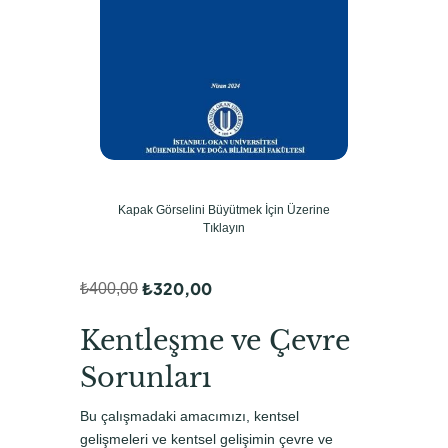
Kapak Görselini Büyütmek İçin Üzerine
Tıklayın
₺
320,00
₺
400,00
O
Ş
r
u
Kentleşme ve Çevre
i
a
Sorunları
j
n
Bu çalışmadaki amacımızı, kentsel
i
d
gelişmeleri ve kentsel gelişimin çevre ve