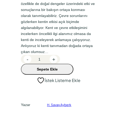
n
a
özellikle de doğal dengeler üzerindeki etki ve
a
k
sonuçlarına bir bakışın ortaya konması
olarak tanımlayabiliriz. Çevre sorunlarını
l
i
gözlerken kentin etkisi açık biçimde
f
f
algılanabiliyor. Kent ve çevre etkileşimini
i
i
incelerken öncelikli ilgi alanımız olmasa da
y
y
kenti de inceleyerek anlamaya çalışıyoruz.
Anlıyoruz ki kenti tanımadan doğada ortaya
a
a
çıkan olumsuz…
t
t
K
-
+
:
:
e
Sepete Ekle
n
₺
₺
t
4
3
İstek Listeme Ekle
l
0
2
e
0
0
ş
m
,
,
Yazar
H. Savaş Ayberk
e
0
0
v