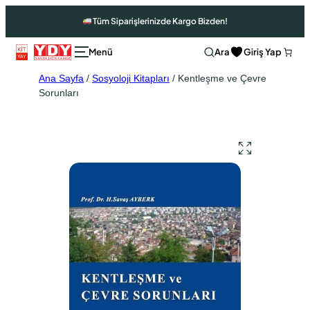
Tüm Siparişlerinizde Kargo Bizden!
Ara
Giriş Yap
Ana Sayfa
/
Sosyoloji Kitapları
/ Kentleşme ve Çevre
Sorunları