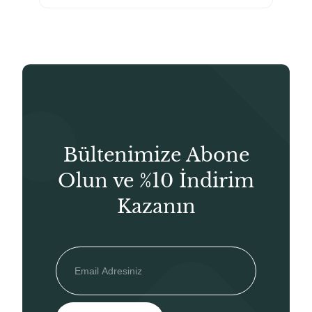
₺160,00.
fiyat:
₺112,00.
Bültenimize Abone
Olun ve %10 İndirim
Kazanın