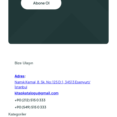
Abone Ol
Bize Ulaşın
Adres
:
Namık Kemal, 8. Sk. No:125 D:1, 34513 Esenyurt/
İstanbul
kitapkatalogu@gmail.com
+90 (212) 515 0 333
+90 (549) 515 0 333
Kategoriler