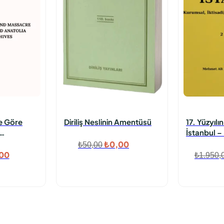
ne Göre
Diriliş Neslinin Amentüsü
17. Yüzyılı
İstanbul –
eni
İktisadi, T
Orijinal
Şu
₺
0,00
₺
50,00
0-1922
Denemesi 2
inal
Şu
00
₺
1.950,
fiyat:
andaki
t:
andaki
₺50,00.
fiyat:
0,00.
fiyat:
₺0,00.
₺0,00.