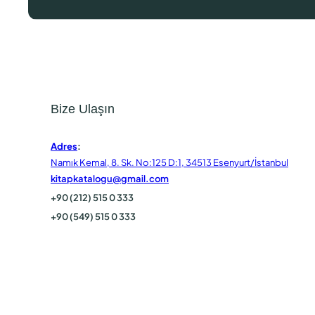
Bize Ulaşın
Adres
:
Namık Kemal, 8. Sk. No:125 D:1, 34513 Esenyurt/İstanbul
kitapkatalogu@gmail.com
+90 (212) 515 0 333
+90 (549) 515 0 333