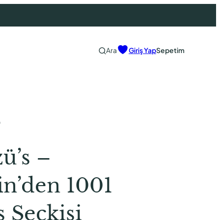
Ara
Giriş Yap
Sepetim
0
ü’s –
in’den 1001
 Seçkisi