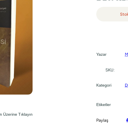
l
i
Sto
f
f
i
i
y
y
a
a
t
t
M
Yazar
:
:
₺
₺
SKU:
2
0
5
,
Kategori
D
0
0
,
0
Etiketler
0
.
n Üzerine Tıklayın
0
Paylaş
.