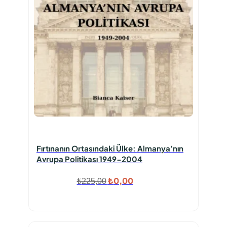
Fırtınanın Ortasındaki Ülke: Almanya’nın
Avrupa Politikası 1949-2004
Orijinal
Şu
₺
0,00
₺
225,00
fiyat:
andaki
₺225,00.
fiyat:
₺0,00.