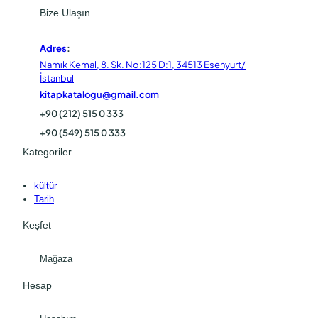
Bize Ulaşın
Adres
:
Namık Kemal, 8. Sk. No:125 D:1, 34513 Esenyurt/
İstanbul
kitapkatalogu@gmail.com
+90 (212) 515 0 333
+90 (549) 515 0 333
Kategoriler
kültür
Tarih
Keşfet
Mağaza
Hesap