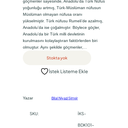
göçmenler sayesinde, Anadolu’da Türk Nüfus
a
a
yoğunluğu artmış, Türk-Müslüman nüfusun
t
t
Müslüman olmayan nüfusa oranı
yükselmiştir. Türk nüfusu Rumeli’de azalmış,
:
:
Anadolu’da ise çoğalmıştır. Böylece göçler,
₺
₺
Anadolu’da bir Türk milli devletinin
9
0
kurulmasını kolaylaştıran faktörlerden biri
0
,
olmuştur. Aynı şekilde göçmenler,…
0
0
Stokta yok
,
0
İstek Listeme Ekle
0
.
0
.
Yazar
Bilal Niyazi Şimşir
SKU:
İKS-
BDK101-