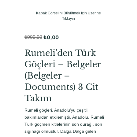
Kapak Görselini Büyütmek İçin Üzerine
Tıklayın
₺
0,00
₺
900,00
O
Ş
r
u
Rumeli’den Türk
i
a
Göçleri – Belgeler
j
n
(Belgeler –
i
d
Documents) 3 Cit
n
a
a
k
Takım
l
i
Rumeli göçleri, Anadolu’yu çeşitli
f
f
bakımlardan etkilemiştir. Anadolu, Rumeli
i
i
Türk göçmen kitlelerinin son durağı, son
sığınağı olmuştur. Dalga Dalga gelen
y
y