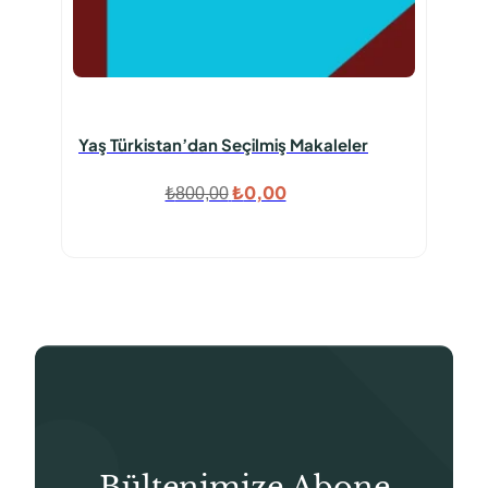
Yaş Türkistan’dan Seçilmiş Makaleler
Orijinal
Şu
₺
0,00
₺
800,00
fiyat:
andaki
₺800,00.
fiyat:
₺0,00.
Bültenimize Abone