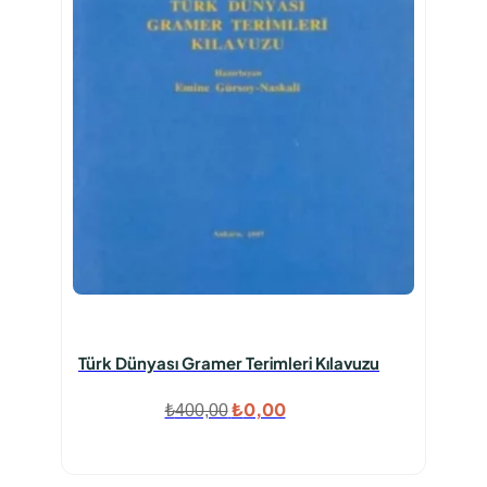
Türk Dünyası Gramer Terimleri Kılavuzu
Orijinal
Şu
₺
0,00
₺
400,00
fiyat:
andaki
₺400,00.
fiyat: