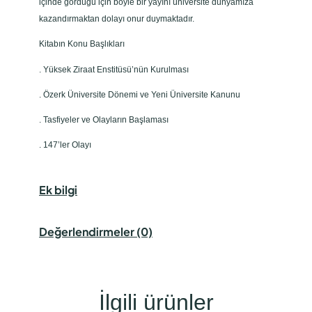
içinde gördüğü için böyle bir yayını üniversite dünyamıza
kazandırmaktan dolayı onur duymaktadır.
Kitabın Konu Başlıkları
. Yüksek Ziraat Enstitüsü’nün Kurulması
. Özerk Üniversite Dönemi ve Yeni Üniversite Kanunu
. Tasfiyeler ve Olayların Başlaması
. 147’ler Olayı
Ek bilgi
Değerlendirmeler (0)
İlgili ürünler