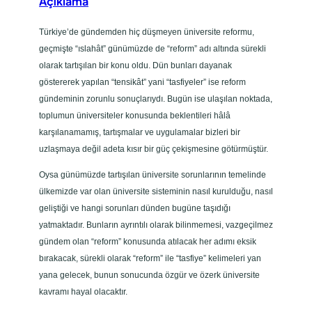
Açıklama
Türkiye’de gündemden hiç düşmeyen üniversite reformu,
geçmişte “ıslahât” günümüzde de “reform” adı altında sürekli
olarak tartışılan bir konu oldu. Dün bunları dayanak
göstererek yapılan “tensikât” yani “tasfiyeler” ise reform
gündeminin zorunlu sonuçlarıydı. Bugün ise ulaşılan noktada,
toplumun üniversiteler konusunda beklentileri hâlâ
karşılanamamış, tartışmalar ve uygulamalar bizleri bir
uzlaşmaya değil adeta kısır bir güç çekişmesine götürmüştür.
Oysa günümüzde tartışılan üniversite sorunlarının temelinde
ülkemizde var olan üniversite sisteminin nasıl kurulduğu, nasıl
geliştiği ve hangi sorunları dünden bugüne taşıdığı
yatmaktadır. Bunların ayrıntılı olarak bilinmemesi, vazgeçilmez
gündem olan “reform” konusunda atılacak her adımı eksik
bırakacak, sürekli olarak “reform” ile “tasfiye” kelimeleri yan
yana gelecek, bunun sonucunda özgür ve özerk üniversite
kavramı hayal olacaktır.