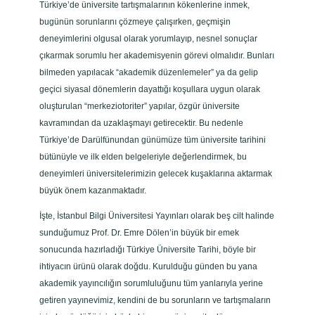
Türkiye’de üniversite tartışmalarının kökenlerine inmek,
bugünün sorunlarını çözmeye çalışırken, geçmişin
deneyimlerini olgusal olarak yorumlayıp, nesnel sonuçlar
çıkarmak sorumlu her akademisyenin görevi olmalıdır. Bunları
bilmeden yapılacak “akademik düzenlemeler” ya da gelip
geçici siyasal dönemlerin dayattığı koşullara uygun olarak
oluşturulan “merkeziotoriter” yapılar, özgür üniversite
kavramından da uzaklaşmayı getirecektir. Bu nedenle
Türkiye’de Darülfünundan günümüze tüm üniversite tarihini
bütünüyle ve ilk elden belgeleriyle değerlendirmek, bu
deneyimleri üniversitelerimizin gelecek kuşaklarına aktarmak
büyük önem kazanmaktadır.
İşte, İstanbul Bilgi Üniversitesi Yayınları olarak beş cilt halinde
sunduğumuz Prof. Dr. Emre Dölen’in büyük bir emek
sonucunda hazırladığı Türkiye Üniversite Tarihi, böyle bir
ihtiyacın ürünü olarak doğdu. Kurulduğu günden bu yana
akademik yayıncılığın sorumluluğunu tüm yanlarıyla yerine
getiren yayınevimiz, kendini de bu sorunların ve tartışmaların