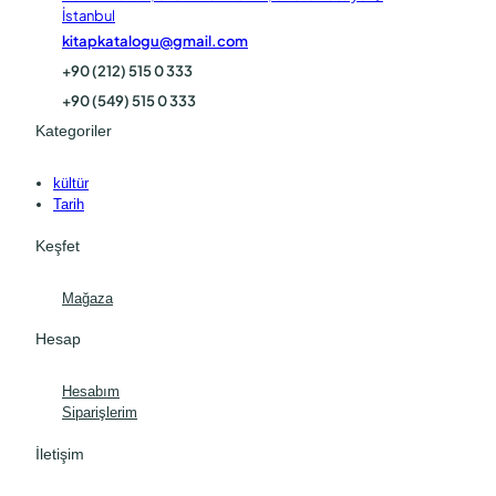
İstanbul
kitapkatalogu@gmail.com
+90 (212) 515 0 333
+90 (549) 515 0 333
Kategoriler
kültür
Tarih
Keşfet
Mağaza
Hesap
Hesabım
Siparişlerim
İletişim