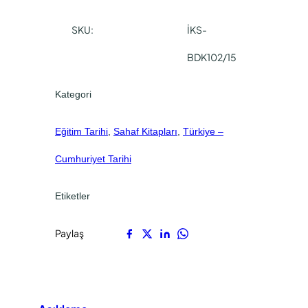
0
SKU:
İKS-
0
.
BDK102/15
Kategori
Eğitim Tarihi
, 
Sahaf Kitapları
, 
Türkiye –
Cumhuriyet Tarihi
Etiketler
Paylaş