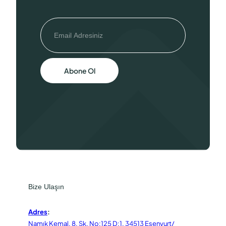
Abone Ol
Bize Ulaşın
Adres
:
Namık Kemal, 8. Sk. No:125 D:1, 34513 Esenyurt/