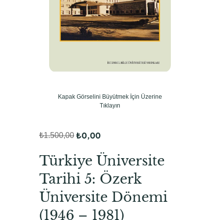
Kapak Görselini Büyütmek İçin Üzerine
Tıklayın
₺
0,00
₺
1.500,00
O
Ş
r
u
Türkiye Üniversite
i
a
Tarihi 5: Özerk
j
n
Üniversite Dönemi
i
d
(1946 – 1981)
n
a