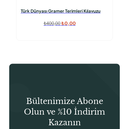
Türk Dünyası Gramer Terimleri Kılavuzu
Orijinal
Şu
₺
0,00
₺
400,00
fiyat:
andaki
₺400,00.
fiyat:
₺0,00.
Bültenimize Abone
Olun ve %10 İndirim
Kazanın