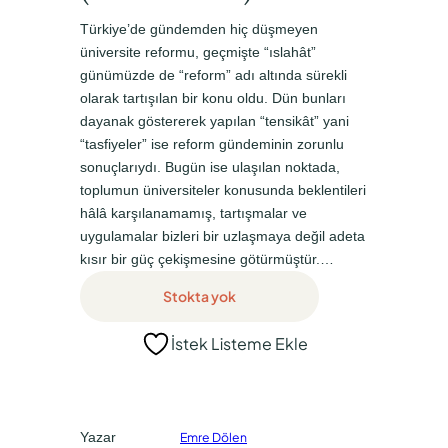
a
k
Türkiye’de gündemden hiç düşmeyen
l
i
üniversite reformu, geçmişte “ıslahât”
günümüzde de “reform” adı altında sürekli
f
f
olarak tartışılan bir konu oldu. Dün bunları
i
i
dayanak göstererek yapılan “tensikât” yani
y
y
“tasfiyeler” ise reform gündeminin zorunlu
sonuçlarıydı. Bugün ise ulaşılan noktada,
a
a
toplumun üniversiteler konusunda beklentileri
t
t
hâlâ karşılanamamış, tartışmalar ve
:
:
uygulamalar bizleri bir uzlaşmaya değil adeta
₺
₺
kısır bir güç çekişmesine götürmüştür.…
1
0
Stokta yok
.
,
İstek Listeme Ekle
5
0
0
0
0
.
Yazar
Emre Dölen
,