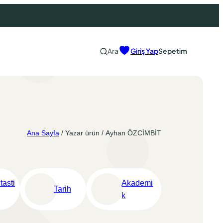
Ara
Giriş Yap
Sepetim
Ana Sayfa
/ Yazar ürün / Ayhan ÖZCİMBİT
tasti
Akademi
Tarih
k