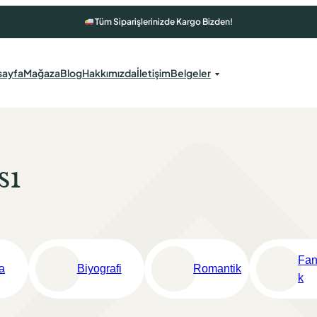
Tüm Siparişlerinizde Kargo Bizden!
sayfa
Mağaza
Blog
Hakkımızda
İletişim
Belgeler
sı
Fan
a
Biyografi
Romantik
k