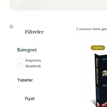
2 sonucun tümü göst
Filtreler
İndirim!
Kategori
K
Araştırma
Akademik
a
t
Yazarlar
e
g
Fiyat
o