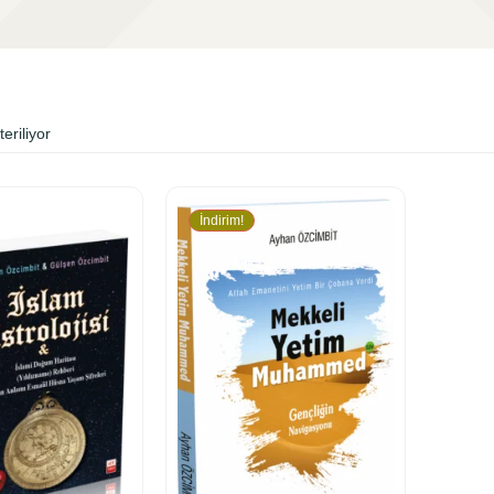
eriliyor
İndirim!