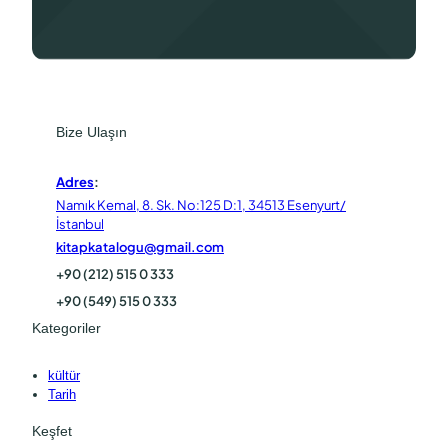
Bize Ulaşın
Adres
:
Namık Kemal, 8. Sk. No:125 D:1, 34513 Esenyurt/
İstanbul
kitapkatalogu@gmail.com
+90 (212) 515 0 333
+90 (549) 515 0 333
Kategoriler
kültür
Tarih
Keşfet