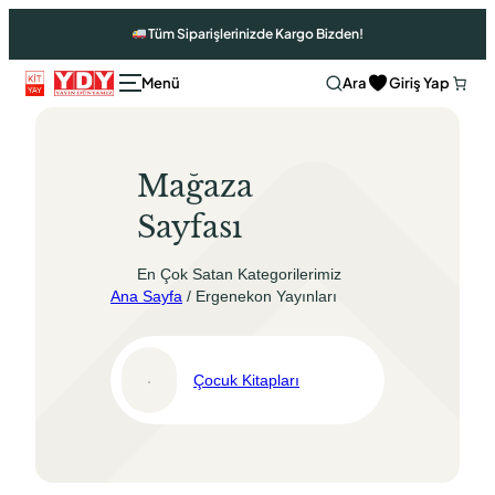
İçeriğe
Tüm Siparişlerinizde Kargo Bizden!
geç
Ara
Giriş Yap
Mağaza
Sayfası
En Çok Satan Kategorilerimiz
Ana Sayfa
/ Ergenekon Yayınları
Çocuk Kitapları
Ara