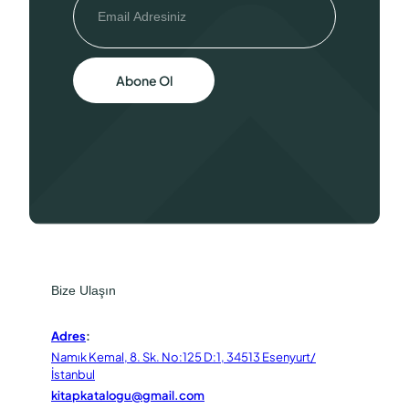
Abone Ol
Bize Ulaşın
Adres
:
Namık Kemal, 8. Sk. No:125 D:1, 34513 Esenyurt/
İstanbul
kitapkatalogu@gmail.com