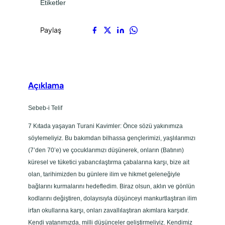
Etiketler
Paylaş
Açıklama
Sebeb-i Telif
7 Kıtada yaşayan Turani Kavimler: Önce sözü yakınımıza
söylemeliyiz. Bu bakımdan bilhassa gençlerimizi, yaşlılarımızı
(7’den 70’e) ve çocuklarımızı düşünerek, onların (Batının)
küresel ve tüketici yabancılaştırma çabalarına karşı, bize ait
olan, tarihimizden bu günlere ilim ve hikmet geleneğiyle
bağlarını kurmalarını hedefledim. Biraz olsun, aklın ve gönlün
kodlarını değiştiren, dolayısıyla düşünceyi mankurtlaştıran ilim
irfan okullarına karşı, onları zavallılaştıran akımlara karşıdır.
Kendi vatanımızda, milli düşünceler geliştirmeliyiz. Kendimiz