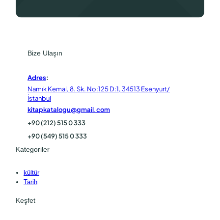
Bize Ulaşın
Adres
:
Namık Kemal, 8. Sk. No:125 D:1, 34513 Esenyurt/
İstanbul
kitapkatalogu@gmail.com
+90 (212) 515 0 333
+90 (549) 515 0 333
Kategoriler
kültür
Tarih
Keşfet