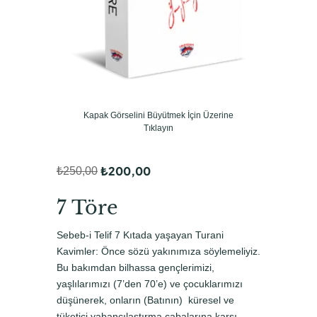
Kapak Görselini Büyütmek İçin Üzerine
Tıklayın
₺
200,00
₺
250,00
O
Ş
r
u
7 Töre
i
a
Sebeb-i Telif 7 Kıtada yaşayan Turani
j
n
Kavimler: Önce sözü yakınımıza söylemeliyiz.
i
d
Bu bakımdan bilhassa gençlerimizi,
yaşlılarımızı (7’den 70’e) ve çocuklarımızı
n
a
düşünerek, onların (Batının) küresel ve
a
k
tüketici yabancılaştırma çabalarına karşı,