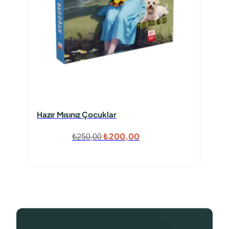
Hazır Mısınız Çocuklar
Orijinal
Şu
₺
200,00
₺
250,00
fiyat:
andaki
₺250,00.
fiyat:
₺200,00.