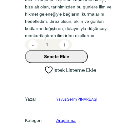
l
i
bize ait olan, tarihimizden bu günlere ilim ve
f
f
hikmet geleneğiyle bağlarını kurmalarını
hedefledim. Biraz olsun, aklın ve gönlün
i
i
kodlarını değiştiren, dolayısıyla düşünceyi
y
y
mankurtlaştıran ilim irfan okullarına…
a
a
7
-
+
T
t
t
Sepete Ekle
ö
:
:
r
İstek Listeme Ekle
₺
₺
e
2
2
a
d
5
0
e
0
0
Yazar
Yavuz Selim PINARBAŞI
t
,
,
0
0
Kategori
Araştırma
0
0
.
.