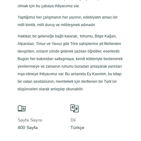
olmak için bu çabaya ihtiyacımız var.
Yaptığımız her çalışmanın her yazının, edebiyatın amacı bir
milli kimlik, milli duruş ve millileşmek adınadır.
Hakikat, bir geleneğe bağlı kalarak; tohumu, Bilge Kağan,
Alparslan, Timur ve Yavuz gibi Töre sahiplerine ait fikirlerden
devşirilen, onların izinde giderek yazılan öğretiler, eserlerdir.
Bugün her bakımdan saflaşmaya, kendi kökleriyle beslenerek
yenilenmeye ve zamanın ruhunu buradan anlayarak yarınları
inşa etmeye ihtiyacımız var. Bu anlamda Ey Kavmim, bu kitap
bir vatan sevdalısının, memleketi için dertlenen bir Türk’ün
düşünceleri olarak anlaşılıp okunabilir.
Sayfa Sayısı
Dil
Basım Yı
400 Sayfa
Türkçe
2019