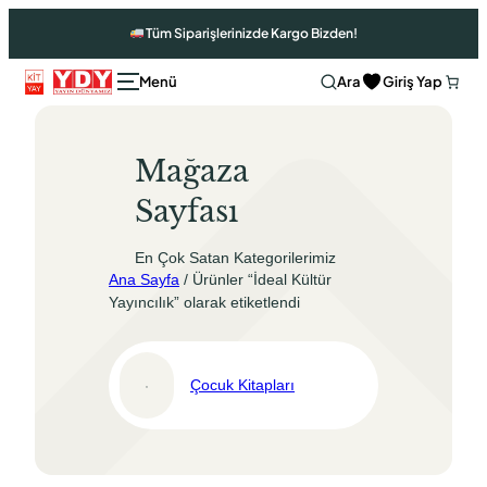
İçeriğe
Tüm Siparişlerinizde Kargo Bizden!
geç
Ara
Giriş Yap
Mağaza
Sayfası
En Çok Satan Kategorilerimiz
Ana Sayfa
/ Ürünler “İdeal Kültür
Yayıncılık” olarak etiketlendi
Çocuk Kitapları
Ara