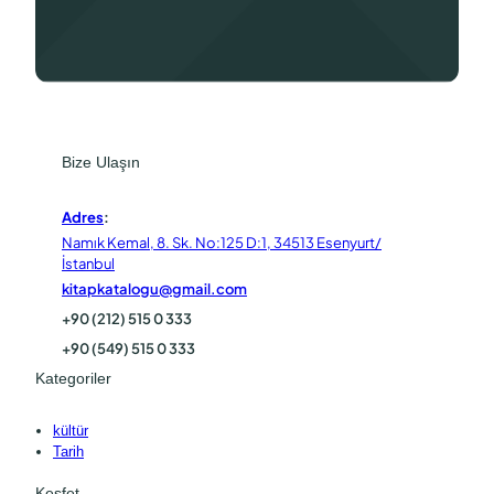
Bize Ulaşın
Adres
:
Namık Kemal, 8. Sk. No:125 D:1, 34513 Esenyurt/
İstanbul
kitapkatalogu@gmail.com
+90 (212) 515 0 333
+90 (549) 515 0 333
Kategoriler
kültür
Tarih
Keşfet