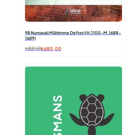
,
,
0
0
0
0
.
.
98 Numaralı Mühimme Defteri (H.1100-M.1688-
1689)
₺
680,00
₺
800,00
O
Ş
r
u
i
a
j
n
i
d
n
a
a
k
l
i
f
f
i
i
y
y