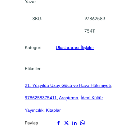
Yazar
l
0
0
d
.
.
SKU:
97862583
a
U
75411
z
a
Kategori
Uluslararası İlişkiler
y
G
ü
Etiketler
c
ü
21. Yüzyılda Uzay Gücü ve Hava Hâkimiyeti
, 
v
e
9786258375411
, 
Araştırma
, 
İdeal Kültür
H
a
Yayıncılık
, 
Kitaplar
v
Paylaş
a
H