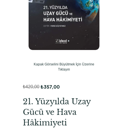
Kapak Görselini Büyütmek İçin Üzerine
Tıklayın
₺
357,00
₺
420,00
O
Ş
r
u
21. Yüzyılda Uzay
i
a
Gücü ve Hava
j
n
Hâkimiyeti
i
d