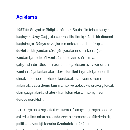
â
k
i
Açıklama
m
i
1957’de Sovyetler Birliği tarafından Sputnik’in fırlatılmasıyla
y
başlayan Uzay Çağı, uluslararası ilişkiler için farklı bir dönemi
e
başlatmıştır. Dünya savaşlarının enkazından henüz çıkan
t
devletler, bir yandan çöküşün yaralarını sararken diğer
i
yandan içine girdiği yeni düzene uyum sağlamaya
a
çalışmışlardır. Uluslar arasında gerçekleşen uzay yarışında
d
yapılan güç planlamaları, devletleri ileri taşımak için önemli
e
olmakla beraber, göklerde kurulacak olan yeni sistemi
t
anlamak, uzayı doğru tanımlamak ve gelecekte ortaya çıkacak
olan çatışmalarda stratejik hamleleri oluşturmak için son
derece gereklidir.
“21. Yüzyılda Uzay Gücü ve Hava Hâkimiyeti”, uzayın sadece
askeri kullanımları hakkında cevap aramamakta ülkelerin dış
politikada verdiği kararlar üzerindeki rolünü de