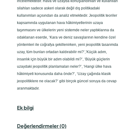
incelemektedir. Hava ve uzayda konuşlandırılan ve kullanılan
silahları sadece askeri olarak değil dış politikadaki
kullanımları açısından da analiz etmektedir. Jeopolitik teoriler
kapsamında uygulanan hava hâkimiyetlerinin uzaya
taşınmasını ve ülkelerin yeni sistemde neler yaptıklarına da
odaklanan eserde, ‘Kara ve deniz savaşlarının kendine özel
yöntemleri ile coğrafya şekillenirken, yeni jeopolitik tasarımda
uzay, tüm bunları ortadan kaldırabilir mi?’,’Küçük adım,
insanlık için büyük bir adım olabildi mi?’, ‘Büyük güçlerin
uzaydaki jeopolitik planlamaları neler?’, ‘Hangi ülke hava
hâkimiyeti konusunda daha önde?’, ‘Uzay çağında klasik
jeopolitiklere ne olacak?’ gibi birçok güncel soruya da cevap
aranmaktadır.
Ek bilgi
Değerlendirmeler (0)