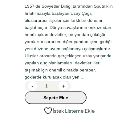
n
a
1957’de Sovyetler Birliği tarafından Sputnik’in
fırlatılmasıyla başlayan Uzay Çağı,
a
k
uluslararası ilişkiler için farklı bir dönemi
l
i
başlatmıştır. Dünya savaşlarının enkazından
f
f
henüz çıkan devletler, bir yandan çöküşün
yaralarını sararken diğer yandan içine girdiği
i
i
yeni düzene uyum sağlamaya çalışmışlardır.
y
y
Uluslar arasında gerçekleşen uzay yarışında
a
a
yapılan güç planlamaları, devletleri ileri
t
t
taşımak için önemli olmakla beraber,
göklerde kurulacak olan yeni…
:
:
2
-
+
₺
₺
1
4
3
Sepete Ekle
.
Y
2
5
İstek Listeme Ekle
ü
0
7
z
,
,
y
0
0
ı