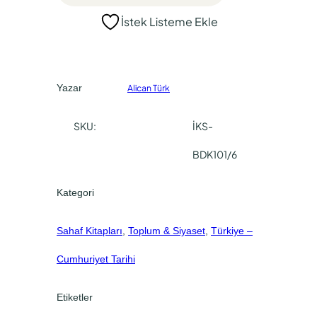
4
0
İstek Listeme Ekle
0
,
0
0
,
0
Yazar
Alican Türk
0
.
0
SKU:
İKS-
.
BDK101/6
Kategori
Sahaf Kitapları
, 
Toplum & Siyaset
, 
Türkiye –
Cumhuriyet Tarihi
Etiketler