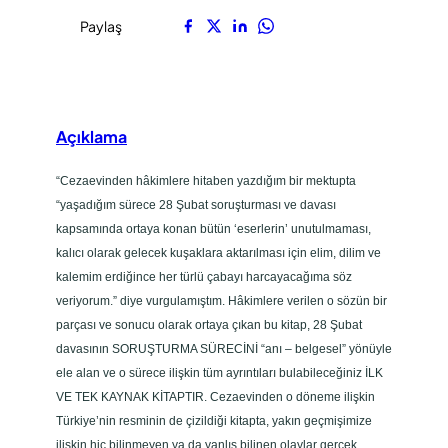
Paylaş
Açıklama
“Cezaevinden hâkimlere hitaben yazdığım bir mektupta
“yaşadığım sürece 28 Şubat soruşturması ve davası
kapsamında ortaya konan bütün ‘eserlerin’ unutulmaması,
kalıcı olarak gelecek kuşaklara aktarılması için elim, dilim ve
kalemim erdiğince her türlü çabayı harcayacağıma söz
veriyorum.” diye vurgulamıştım. Hâkimlere verilen o sözün bir
parçası ve sonucu olarak ortaya çıkan bu kitap, 28 Şubat
davasının SORUŞTURMA SÜRECİNİ “anı – belgesel” yönüyle
ele alan ve o sürece ilişkin tüm ayrıntıları bulabileceğiniz İLK
VE TEK KAYNAK KİTAPTIR. Cezaevinden o döneme ilişkin
Türkiye’nin resminin de çizildiği kitapta, yakın geçmişimize
ilişkin hiç bilinmeyen ya da yanlış bilinen olaylar gerçek