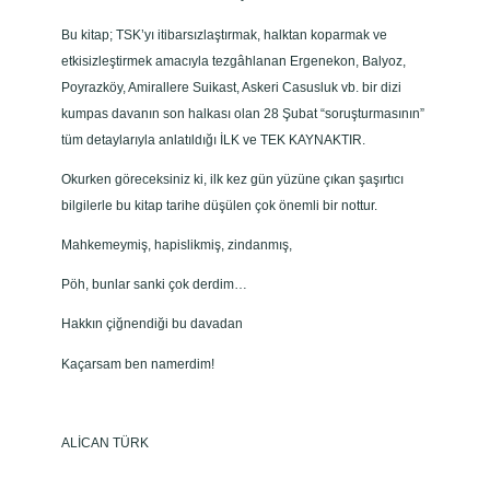
Bu kitap; TSK’yı itibarsızlaştırmak, halktan koparmak ve
etkisizleştirmek amacıyla tezgâhlanan Ergenekon, Balyoz,
Poyrazköy, Amirallere Suikast, Askeri Casusluk vb. bir dizi
kumpas davanın son halkası olan 28 Şubat “soruşturmasının”
tüm detaylarıyla anlatıldığı İLK ve TEK KAYNAKTIR.
Okurken göreceksiniz ki, ilk kez gün yüzüne çıkan şaşırtıcı
bilgilerle bu kitap tarihe düşülen çok önemli bir nottur.
Mahkemeymiş, hapislikmiş, zindanmış,
Pöh, bunlar sanki çok derdim…
Hakkın çiğnendiği bu davadan
Kaçarsam ben namerdim!
ALİCAN TÜRK