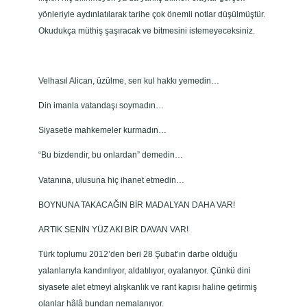
yönleriyle aydınlatılarak tarihe çok önemli notlar düşülmüştür.
Okudukça müthiş şaşıracak ve bitmesini istemeyeceksiniz.
Velhasıl Alican, üzülme, sen kul hakkı yemedin…
Din imanla vatandaşı soymadın…
Siyasetle mahkemeler kurmadın…
“Bu bizdendir, bu onlardan” demedin…
Vatanına, ulusuna hiç ihanet etmedin…
BOYNUNA TAKACAĞIN BİR MADALYAN DAHA VAR!
ARTIK SENİN YÜZ AKI BİR DAVAN VAR!
Türk toplumu 2012’den beri 28 Şubat’ın darbe olduğu
yalanlarıyla kandırılıyor, aldatılıyor, oyalanıyor. Çünkü dini
siyasete alet etmeyi alışkanlık ve rant kapısı haline getirmiş
olanlar hâlâ bundan nemalanıyor.