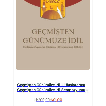
Geçmişten Günümüze İdil – Uluslararası
Geçmişten Günümüze İdil Sempozyumu
Bildirileri
Orijinal
Şu
₺
0,00
₺
200,00
fiyat:
andaki