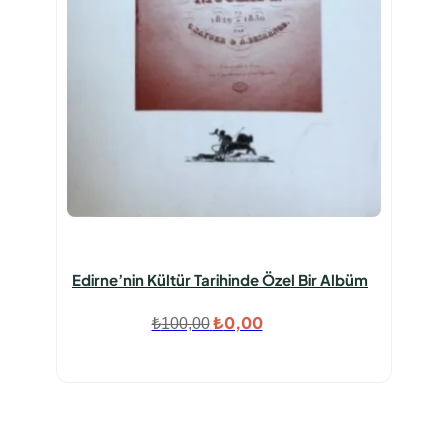
Edirne’nin Kültür Tarihinde Özel Bir Albüm
Orijinal
Şu
₺
0,00
₺
100,00
fiyat:
andaki
₺100,00.
fiyat:
₺0,00.