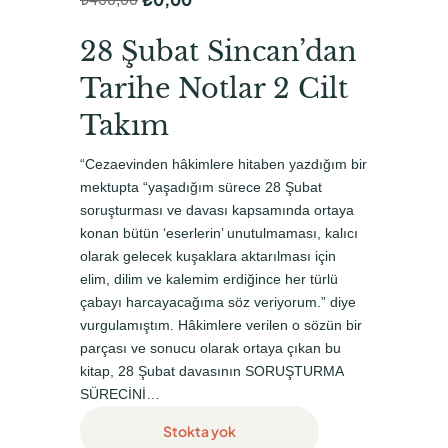
O
Ş
r
u
28 Şubat Sincan’dan
i
a
Tarihe Notlar 2 Cilt
j
n
Takım
i
d
n
a
“Cezaevinden hâkimlere hitaben yazdığım bir
mektupta “yaşadığım sürece 28 Şubat
a
k
soruşturması ve davası kapsamında ortaya
l
i
konan bütün ‘eserlerin’ unutulmaması, kalıcı
f
f
olarak gelecek kuşaklara aktarılması için
elim, dilim ve kalemim erdiğince her türlü
i
i
çabayı harcayacağıma söz veriyorum.” diye
y
y
vurgulamıştım. Hâkimlere verilen o sözün bir
a
a
parçası ve sonucu olarak ortaya çıkan bu
t
t
kitap, 28 Şubat davasının SORUŞTURMA
SÜRECİNİ…
:
:
Stokta yok
₺
₺