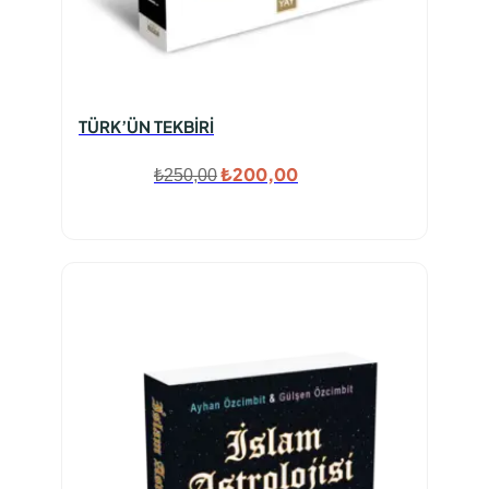
TÜRK’ÜN TEKBİRİ
Orijinal
Şu
₺
200,00
₺
250,00
fiyat:
andaki
₺250,00.
fiyat:
₺200,00.