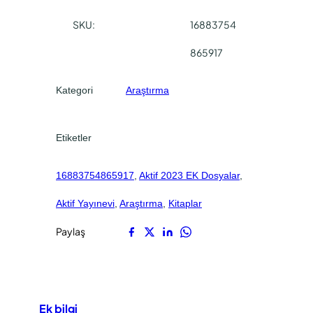
SKU:
16883754
865917
Kategori
Araştırma
Etiketler
16883754865917
, 
Aktif 2023 EK Dosyalar
, 
Aktif Yayınevi
, 
Araştırma
, 
Kitaplar
Paylaş
Ek bilgi