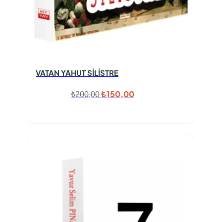
VATAN YAHUT SİLİSTRE
Orijinal
Şu
₺
150,00
₺
200,00
fiyat:
andaki
₺200,00.
fiyat:
₺150,00.