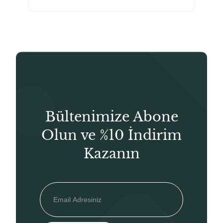
₺600,00.
fiyat:
₺500,00.
Bültenimize Abone
Olun ve %10 İndirim
Kazanın