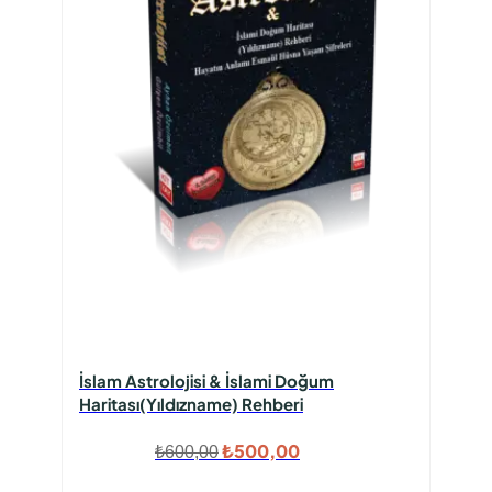
İslam Astrolojisi & İslami Doğum
Haritası(Yıldızname) Rehberi
Orijinal
Şu
₺
500,00
₺
600,00
fiyat:
andaki