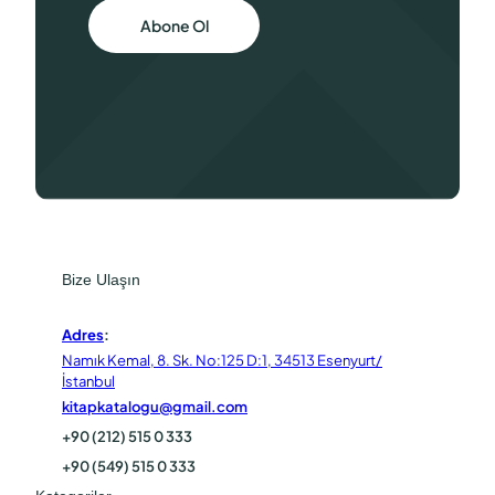
Abone Ol
Bize Ulaşın
Adres
:
Namık Kemal, 8. Sk. No:125 D:1, 34513 Esenyurt/
İstanbul
kitapkatalogu@gmail.com
+90 (212) 515 0 333
+90 (549) 515 0 333