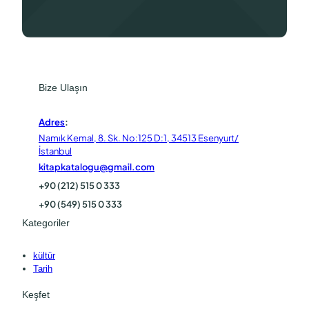
Bize Ulaşın
Adres
:
Namık Kemal, 8. Sk. No:125 D:1, 34513 Esenyurt/
İstanbul
kitapkatalogu@gmail.com
+90 (212) 515 0 333
+90 (549) 515 0 333
Kategoriler
kültür
Tarih
Keşfet