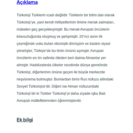
Açıklama
s
i
Türkoloji Türklerin icadı değildir. Türklerin bir bilim dalı olarak
a
Türkoloji’ye, yani kendi milliyetlerinin ilmine merak salmaları,
d
nisbeten geç gerçekleşmiştir. Bu merak Avrupalı öncülerin
e
kılavuzluğunda oluşmuş ve gelişmiştir. 20’nci asrın ilk
t
çeyreğinde vuku bulan ideolojik dönüşüm ve baskın siyasi
yönelişler, Türkiye’de bu ilmin önünü açmıştır. Avrupalı
öncülerin en ön safında öteden beri daima Almanlar yer
almıştır. Haddizatında ülkeler nezdinde dünya genelinde
Türkoloji, diğerlerinin önüne geçen iki büyük merkezde
neşvünema bulmuştur. Bunlardan birisi Rus nüfuzu altındaki
Sovyet Türkolojisi’dir. Diğeri ise Alman nüfuzundaki
Türkoloji’dir ki Türkler Türkoloji’yi daha ziyade işbu Batı
Avrupalı müttefiklerinden öğrenmişlerdir.
Ek bilgi