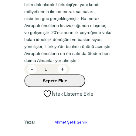
bilim dalı olarak Türkoloji’ye, yani kendi
n
a
milliyetlerinin ilmine merak salmaları,
a
k
nisbeten geç gerçekleşmiştir. Bu merak
Avrupalı öncülerin kılavuzluğunda oluşmuş
l
i
ve gelişmiştir. 20’nci asrın ilk çeyreğinde vuku
f
f
bulan ideolojik dönüşüm ve baskın siyasi
i
i
yönelişler, Türkiye’de bu ilmin önünü açmıştır.
y
y
Avrupalı öncülerin en ön safında öteden beri
daima Almanlar yer almıştır.…
a
a
A
-
+
t
t
n
:
:
Sepete Ekle
a
H
₺
₺
İstek Listeme Ekle
a
2
1
t
5
8
l
0
7
a
Yazar
Ahmet Şefik Şenlik
r
,
,
ı
0
5