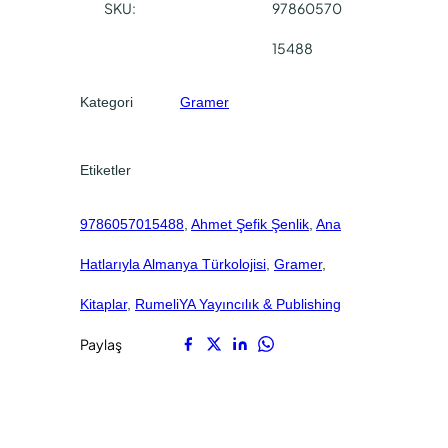
SKU:
97860570
y
0
0
l
15488
.
.
a
A
Kategori
Gramer
l
m
a
Etiketler
n
y
9786057015488
, 
Ahmet Şefik Şenlik
, 
Ana
a
T
Hatlarıyla Almanya Türkolojisi
, 
Gramer
, 
ü
r
Kitaplar
, 
RumeliYA Yayıncılık & Publishing
k
Paylaş
o
l
o
j
i