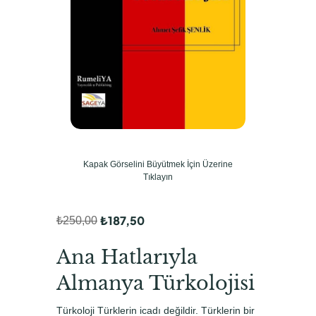
Kapak Görselini Büyütmek İçin Üzerine
Tıklayın
₺
187,50
₺
250,00
O
Ş
r
u
Ana Hatlarıyla
i
a
Almanya Türkolojisi
j
n
Türkoloji Türklerin icadı değildir. Türklerin bir
i
d