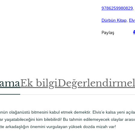
i
9786259980829
,
v
e
Dürbün Kitap
, 
Elv
Ç
i
Paylaş
n
R
e
s
t
o
lama
Ek bilgi
Değerlendirmele
r
a
n
ı
a
günün olağanüstü bitmesini kabul etmek demektir. Elvis’e kalsa yeni açı
d
yaşatabileceğini kim bilebilirdi! Bu tahmin edilemeyecek olaylar arasın
e
bette arkadaşlığın önemini vurgulayan yüksek dozda mizah var!
t