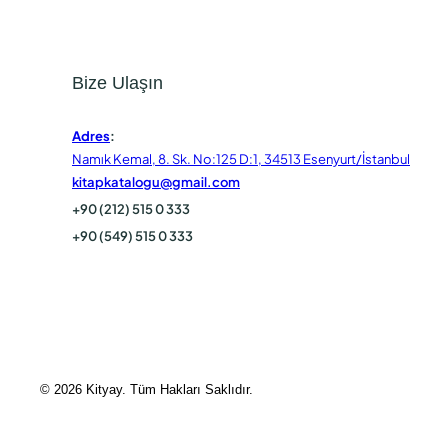
Bize Ulaşın
Adres
:
Namık Kemal, 8. Sk. No:125 D:1, 34513 Esenyurt/İstanbul
kitapkatalogu@gmail.com
+90 (212) 515 0 333
+90 (549) 515 0 333
© 2026 Kityay. Tüm Hakları Saklıdır.