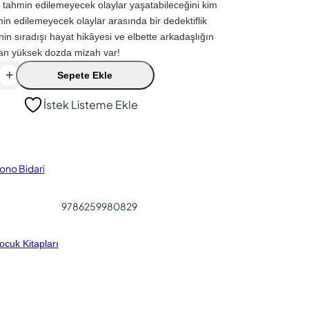
tahmin edilemeyecek olaylar yaşatabileceğini kim
hmin edilemeyecek olaylar arasında bir dedektiflik
nin sıradışı hayat hikâyesi ve elbette arkadaşlığın
an yüksek dozda mizah var!
+
Sepete Ekle
İstek Listeme Ekle
ono Bidari
9786259980829
ocuk Kitapları