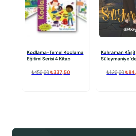
Kodlama-Temel Kodlama
Kahraman Kâşif
Eğitimi Serisi 4 Kitap
Süleymaniye’d
Orijinal
Şu
Oriji
₺
337,50
₺
84
₺
450,00
₺
120,00
fiyat:
andaki
fiyat
₺450,00.
fiyat:
₺120
₺337,50.