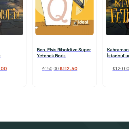
Ben, Elvis Riboldi ve Süper
Kahraman 
e
Yetenek Boris
İstanbul’u
nal
Şu
Orijinal
Şu
,00
₺
112,50
₺
150,00
₺
120,0
:
andaki
fiyat:
andaki
,00.
fiyat:
₺150,00.
fiyat:
₺84,00.
₺112,50.