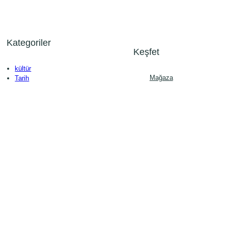
Kategoriler
Keşfet
kültür
Mağaza
Tarih