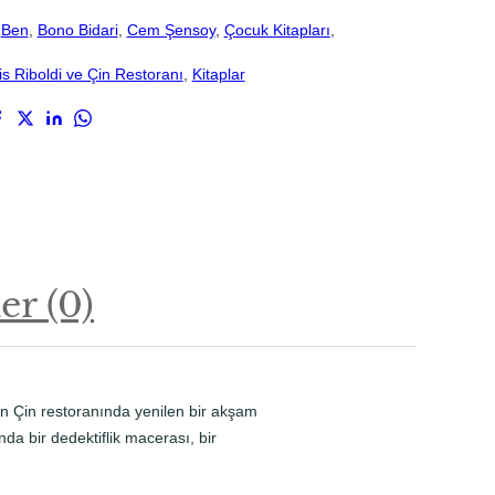
 
Ben
, 
Bono Bidari
, 
Cem Şensoy
, 
Çocuk Kitapları
, 
is Riboldi ve Çin Restoranı
, 
Kitaplar
r (0)
lan Çin restoranında yenilen bir akşam
da bir dedektiflik macerası, bir