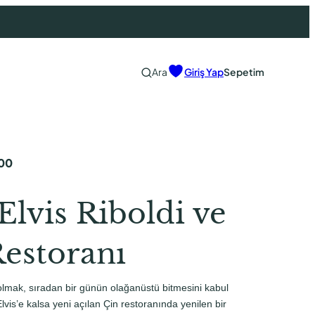
Ara
Giriş Yap
Sepetim
00
Elvis Riboldi ve
Restoranı
 olmak, sıradan bir günün olağanüstü bitmesini kabul
vis’e kalsa yeni açılan Çin restoranında yenilen bir