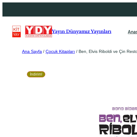
Ana
Yayın Dünyamız Yayınları
Ana Sayfa
/
Çocuk Kitapları
/ Ben, Elvis Riboldi ve Çin Rest
İndirim!