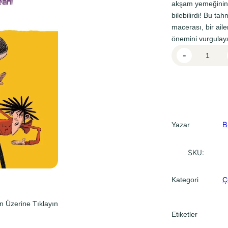
l
i
akşam yemeğinin 
bilebilirdi! Bu ta
f
f
macerası, bir aile
i
i
önemini vurgulay
y
y
B
-
e
a
a
n
t
t
,
:
:
E
₺
₺
l
v
B
1
1
Yazar
i
5
0
s
SKU:
0
5
R
,
,
i
Kategori
Ç
b
0
0
o
0
0
n Üzerine Tıklayın
l
Etiketler
.
.
d