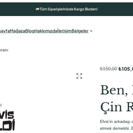
Tüm Siparişlerinizde Kargo Bizden!
sayfa
Mağaza
Blog
Hakkımızda
İletişim
Belgeler
oranı
₺
105,
₺
150,00
O
Ş
r
u
Ben, 
i
a
j
n
Çin 
i
d
n
a
Elvis’in arkadaşı
a
k
etmek demektir. El