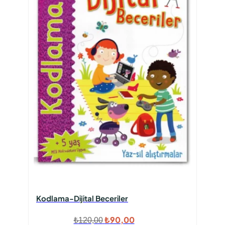
Kodlama-Dijital Beceriler
Orijinal
Şu
₺
90,00
₺
120,00