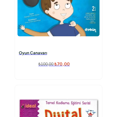
Oyun Canavarı
Orijinal
Şu
₺
70,00
₺
100,00
fiyat:
andaki
₺100,00.
fiyat:
₺70,00.