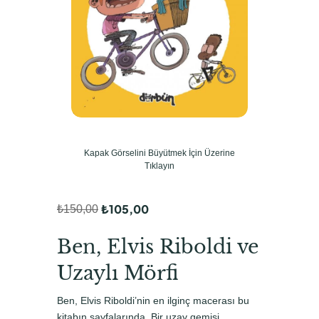
Kapak Görselini Büyütmek İçin Üzerine
Tıklayın
₺
105,00
₺
150,00
O
Ş
r
u
Ben, Elvis Riboldi ve
i
a
Uzaylı Mörfi
j
n
Ben, Elvis Riboldi’nin en ilginç macerası bu
i
d
kitabın sayfalarında. Bir uzay gemisi,