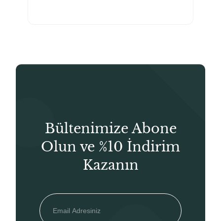
fiyat:
andaki
₺120,00.
fiyat:
₺90,00.
Bültenimize Abone
Olun ve %10 İndirim
Kazanın