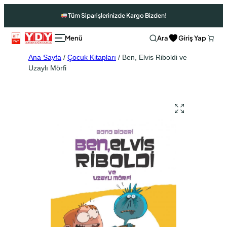
Tüm Siparişlerinizde Kargo Bizden!
Ara
Giriş Yap
Ana Sayfa
/
Çocuk Kitapları
/ Ben, Elvis Riboldi ve
Uzaylı Mörfi