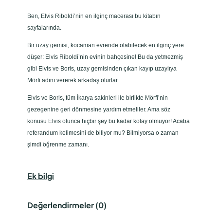
a
d
Ben, Elvis Riboldi’nin en ilginç macerası bu kitabın
e
sayfalarında.
t
Bir uzay gemisi, kocaman evrende olabilecek en ilginç yere
düşer: Elvis Riboldi’nin evinin bahçesine! Bu da yetmezmiş
gibi Elvis ve Boris, uzay gemisinden çıkan kayıp uzaylıya
Mörfi adını vererek arkadaş olurlar.
Elvis ve Boris, tüm İkarya sakinleri ile birlikte Mörfi’nin
gezegenine geri dönmesine yardım etmeliler. Ama söz
konusu Elvis olunca hiçbir şey bu kadar kolay olmuyor! Acaba
referandum kelimesini de biliyor mu? Bilmiyorsa o zaman
şimdi öğrenme zamanı.
Ek bilgi
Değerlendirmeler (0)