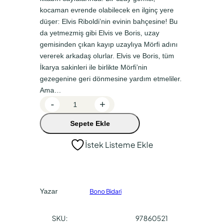
n
a
kocaman evrende olabilecek en ilginç yere
a
k
düşer: Elvis Riboldi’nin evinin bahçesine! Bu
da yetmezmiş gibi Elvis ve Boris, uzay
l
i
gemisinden çıkan kayıp uzaylıya Mörfi adını
f
f
vererek arkadaş olurlar. Elvis ve Boris, tüm
i
i
İkarya sakinleri ile birlikte Mörfi’nin
y
y
gezegenine geri dönmesine yardım etmeliler.
Ama…
a
a
B
-
+
t
t
e
:
:
Sepete Ekle
n
,
₺
₺
İstek Listeme Ekle
E
1
1
l
5
0
v
0
5
i
Yazar
Bono Bidari
s
,
,
R
0
0
SKU:
97860521
i