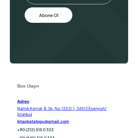
Abone Ol
Bize Ulaşın
Adres
:
Namık Kemal, 8. Sk. No:125 D:1, 34513 Esenyurt/
İstanbul
kitapkatalogu@gmail.com
+90 (212) 515 0 333