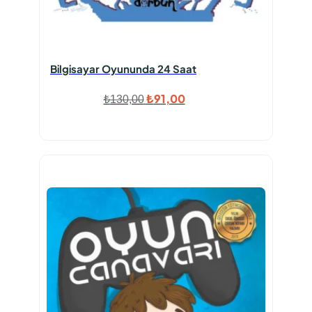
Bilgisayar Oyununda 24 Saat
Orijinal
Şu
₺
91,00
₺
130,00
fiyat:
andaki
₺130,00.
fiyat:
₺91,00.