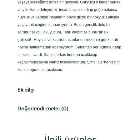
yaşayabileceğiniz enfes bir geceydi. Gökyüzü o kadar parlak
ve yıldızlarla doluydu ki, insan başını kaldırıp göğe bakınca
huysuz ve kaprisli insanların böyle güzel bir gökyüzü altında
yaşayabileceğine inanamıyordu. Bu da gençlik dolu bir
sorudur sevgili okuyucum, Tanrı kalbinize bunu sık sık
getirsin!.. Huysuz ve kaprisli insanlar demişken o günkü ruh
halimi hatırlamadan edemiyorum. Sabahtan beri içimde garip
bir sıkıntı vardı. Sanki herkes benden uzaklaşıp
kaçıyormuşçasına yalnız hissediyordum. Şimdi bu “herkesin”
kim olduğunu soracaksınız.
Ek bilgi
Değerlendirmeler (0)