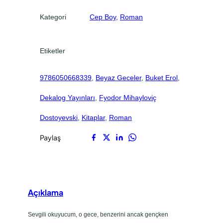
d
.
.
Kategori
Cep Boy
, 
Roman
e
t
Etiketler
9786050668339
, 
Beyaz Geceler
, 
Buket Erol
, 
Dekalog Yayınları
, 
Fyodor Mihayloviç
Dostoyevski
, 
Kitaplar
, 
Roman
Paylaş
Açıklama
Sevgili okuyucum, o gece, benzerini ancak gençken