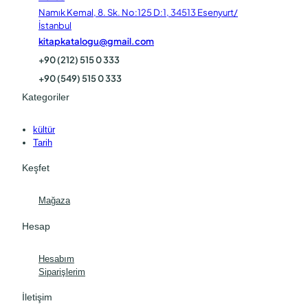
Namık Kemal, 8. Sk. No:125 D:1, 34513 Esenyurt/
İstanbul
kitapkatalogu@gmail.com
+90 (212) 515 0 333
+90 (549) 515 0 333
Kategoriler
kültür
Tarih
Keşfet
Mağaza
Hesap
Hesabım
Siparişlerim
İletişim