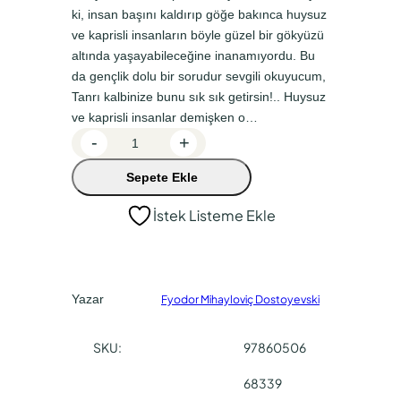
ki, insan başını kaldırıp göğe bakınca huysuz
n
a
ve kaprisli insanların böyle güzel bir gökyüzü
a
k
altında yaşayabileceğine inanamıyordu. Bu
l
i
da gençlik dolu bir sorudur sevgili okuyucum,
f
f
Tanrı kalbinize bunu sık sık getirsin!.. Huysuz
ve kaprisli insanlar demişken o…
i
i
B
-
+
y
y
e
a
a
Sepete Ekle
y
a
t
t
İstek Listeme Ekle
z
:
:
G
₺
₺
e
6
3
c
Yazar
Fyodor Mihayloviç Dostoyevski
e
0
9
l
,
,
SKU:
97860506
e
0
0
r
68339
0
0
a