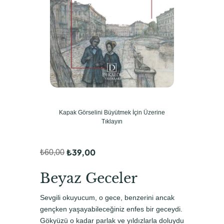
Kapak Görselini Büyütmek İçin Üzerine
Tıklayın
₺
39,00
₺
60,00
O
Ş
r
u
Beyaz Geceler
i
a
Sevgili okuyucum, o gece, benzerini ancak
j
n
gençken yaşayabileceğiniz enfes bir geceydi.
i
d
Gökyüzü o kadar parlak ve yıldızlarla doluydu