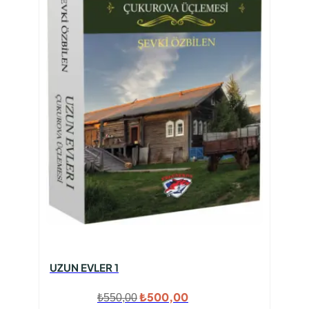
UZUN EVLER 1
Orijinal
Şu
₺
500,00
₺
550,00