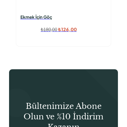
Ekmek İçin Göç
Orijinal
Şu
₺
126,00
₺
180,00
fiyat:
andaki
₺180,00.
fiyat:
₺126,00.
Bültenimize Abone
Olun ve %10 İndirim