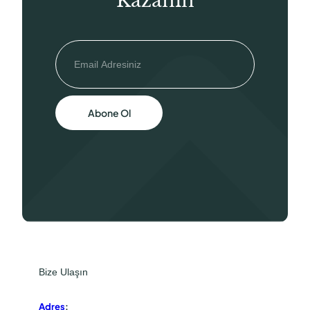
Kazanın
Abone Ol
Bize Ulaşın
Adres
: