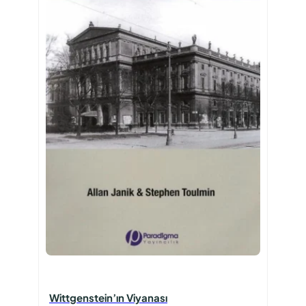
Wittgenstein’ın Viyanası