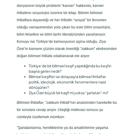
dünyasının büyük problemi “kanser” hakkında, kanser
ihtilafının sosyolojisi üzerine bir kitap. Bilimin bilimsel
ihtilaflara dayandığı ve her ihtilafın “sosyal” bir fenomen
olduğu varsayımından yola çıkan bu eser bilim sosyolojisi,
bilim felsefesi ve bilim tarihi literatüründen yararlanıyor.
Konuyu ise Türkiye’de kamuoyunun aşina olduğu, Ziya
Özel’in kansere çözüm olarak önerdiği “zakkum” ekstresinden
doğan bilimsel ihtilafa odaklanarak ele alıyor.
Türkiye’de bir bilimsel keşif yapıldığında bu keşfin
başına gelen nedir?
Bilimsel keşifler ve dolayısıyla bilimsel ihtilaflar
politik, ideolojik, ekonomik fenomenlere nasıl
dönüşürler?
Ziya Özel büyük bir kaşif mi yoksa “şarlatan” mı?
Bilimsel İhtilaflar
, “zakkum ihtilafı”nın analizinden hareketle bu
tür sorulara cevap arıyor. Ulaştığı mütevazı sonucu şu
cümleyle özetlemek mümkün:
“Şarlatanlarına, heretiklerine ya da amatörlerine yaşama