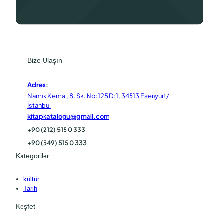
Bize Ulaşın
Adres
:
Namık Kemal, 8. Sk. No:125 D:1, 34513 Esenyurt/
İstanbul
kitapkatalogu@gmail.com
+90 (212) 515 0 333
+90 (549) 515 0 333
Kategoriler
kültür
Tarih
Keşfet