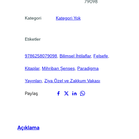
0
0
79098
l
.
.
a
Kategori
Kategori Yok
f
l
a
Etiketler
r
a
9786258079098
, 
Bilimsel İhtilaflar
, 
Felsefe
, 
d
e
Kitaplar
, 
Mihriban Şenses
, 
Paradigma
t
Yayınları
, 
Ziya Özel ve Zakkum Vakası
Paylaş
Açıklama