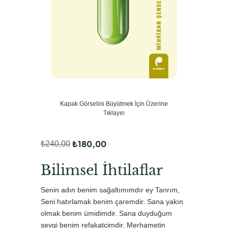
Kapak Görselini Büyütmek İçin Üzerine
Tıklayın
₺
180,00
₺
240,00
O
Ş
r
u
Bilimsel İhtilaflar
i
a
Senin adın benim sağaltımımdır ey Tanrım,
j
n
Seni hatırlamak benim çaremdir. Sana yakın
i
d
olmak benim ümidimdir. Sana duyduğum
sevgi benim refakatçimdir. Merhametin
n
a