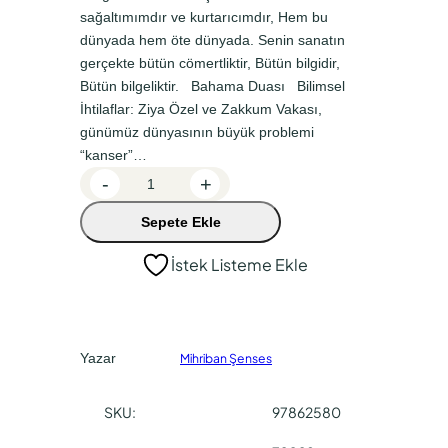
sağaltımımdır ve kurtarıcımdır, Hem bu
a
k
dünyada hem öte dünyada. Senin sanatın
l
i
gerçekte bütün cömertliktir, Bütün bilgidir,
f
f
Bütün bilgeliktir. Bahama Duası Bilimsel
İhtilaflar: Ziya Özel ve Zakkum Vakası,
i
i
günümüz dünyasının büyük problemi
y
y
“kanser”…
a
a
B
-
+
i
t
t
Sepete Ekle
l
:
:
i
İstek Listeme Ekle
₺
₺
m
2
1
s
e
4
8
l
0
0
Yazar
Mihriban Şenses
İ
,
,
h
SKU:
97862580
0
0
t
i