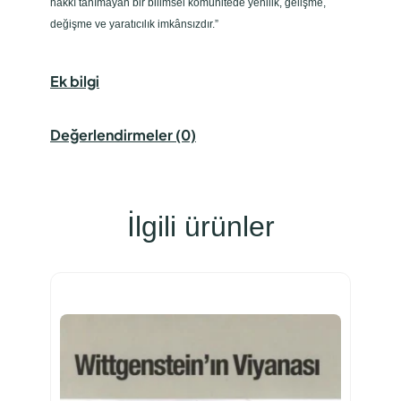
hakkı tanımayan bir bilimsel komünitede yenilik, gelişme,
değişme ve yaratıcılık imkânsızdır.”
Ek bilgi
Değerlendirmeler (0)
İlgili ürünler