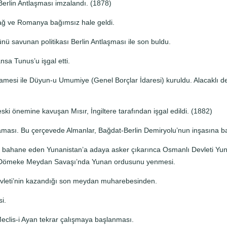
 Berlin Antlaşması imzalandı. (1878)
adağ ve Romanya bağımsız hale geldi.
nü savunan politikası Berlin Antlaşması ile son buldu.
nsa Tunus’u işgal etti.
esi ile Düyun-u Umumiye (Genel Borçlar İdaresi) ku­ruldu. Alacaklı devl
eski önemine kavuşan Mısır, İngiltere tarafından işgal edildi. (1882)
ması. Bu çerçevede Almanlar, Bağdat-Berlin Demiryolu’nun inşasına b
anı bahane eden Yunanistan’a adaya asker çıkarınca Osmanlı Devleti Y
Dömeke Meydan Savaşı’nda Yunan ordusunu yenmesi.
leti’nin kazandığı son meydan muharebesinden.
i.
eclis-i Ayan tekrar çalışmaya başlanması.