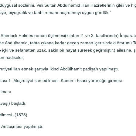
duygusal sözlerini, Veli Sultan Abdülhamid Han Hazretlerinin çileli ve 
siye, biyografik ve tarihi romanı neşretmeyi uygun gördük.”
herlock Holmes roman üçlemesi(kitabın 2. ve 3. fasıllarında) İmparat
de Abdülhamid, tahta çıkana kadar geçen zaman içerisindeki ömrünü Ta
 içki ve sefahatten uzak, sakin bir hayat sürerek geçirmiştir.) ailesine,
en hadiseler;
tiyeti ilan etmek şartıyla İkinci Abdülhamit padişah yapılmıştı.
ası.1. Meşrutiyet ilan edilmesi. Kanun-i Esasi yürürlüğe girmesi.
ılması.
aşı) başladı.
erilmesi. (1878)
 Antlaşması yapılmıştı.