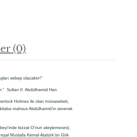
r (0)
ları sebep olacaktır!”
ir.” Sultan II. Abdülhamid Han
 Sherlock Holmes ile olan münasebeti,
u kitaba mahsus Abdülhamid’in severek
beyi’inde bizzat O’nun ateşlemesini),
areşal Mustafa Kemal Atatürk’ün Gök