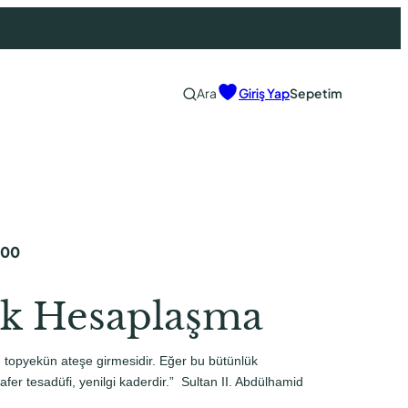
Ara
Giriş Yap
Sepetim
,00
k Hesaplaşma
in topyekün ateşe girmesidir. Eğer bu bütünlük
er tesadüfi, yenilgi kaderdir.” Sultan II. Abdülhamid