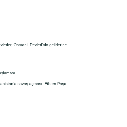
etler, Osmanlı Devleti’nin gelirlerine
aşlaması.
unanistan’a savaş açması. Ethem Paşa