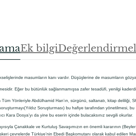
t
.
.
lama
Ek bilgi
Değerlendirmele
ükselişlerinde masumların kanı vardır. Düşüşlerine de masumların gözyaş
rmesidir. Eğer bu bütünlük sağlanmamışsa zafer tesadüfi, yenilgi kaderd
n Tüm Yönleriyle Abdülhamid Han’ın, sürgünü, saltanatı, kitap deliliği,
soruşturmayı(Yıldız Soruşturması) bu hafiye tarafından yönetilmesi, b
ıcı Kara Dosya’yı da yine bu eserin içinde bulacaksınız sevgili okurlar.
olayısıyla Çanakkale ve Kurtuluş Savaşımızın en önemli kararının (Beyler
keri çevrelerde Türkiye’nin Ebedi Başkomutanı olarak kabul edilen M