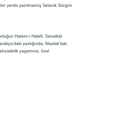
hiçbir yerde yazılmamış Selanik Sürgün
orluğun Hatem-i Halefi; Sanatkâr
rabya’daki yazlığında, Maslak’taki
 şehzadelik yaşamına, özel