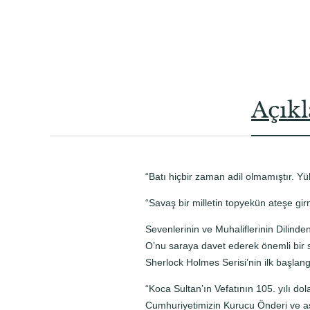
Açık
“Batı hiçbir zaman adil olmamıştır. Y
“Savaş bir milletin topyekün ateşe gi
Sevenlerinin ve Muhaliflerinin Dilinde
O’nu saraya davet ederek önemli bir 
Sherlock Holmes Serisi’nin ilk başlang
“Koca Sultan’ın Vefatının 105. yılı d
Cumhuriyetimizin Kurucu Önderi ve as