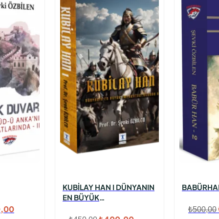
KUBİLAY HAN I DÜNYANIN
BABÜRHA
EN BÜYÜK
İMPARATORLUĞUNDA
al
Şu
,00
₺
500,00
AŞK
Orijinal
Şu