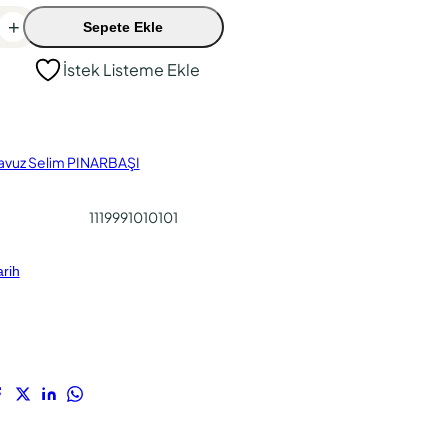
+
Sepete Ekle
İstek Listeme Ekle
avuz Selim PINARBAŞI
1119991010101
arih