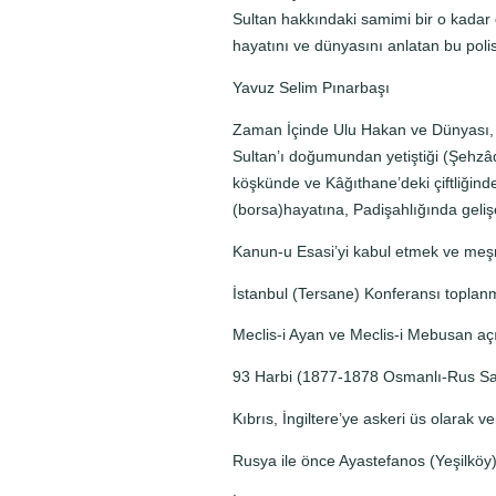
Sultan hakkındaki samimi bir o kadar 
hayatını ve dünyasını anlatan bu poli
Yavuz Selim Pınarbaşı
Zaman İçinde Ulu Hakan ve Dünyası, S
Sultan’ı doğumundan yetiştiği (Şehzâ
köşkünde ve Kâğıthane’deki çiftliğinde
(borsa)hayatına, Padişahlığında geliş
Kanun-u Esasi’yi kabul etmek ve meş­ru
İstanbul (Tersane) Konferansı toplanm
Meclis-i Ayan ve Meclis-i Mebusan aç
93 Harbi (1877-1878 Osmanlı-Rus Sav
Kıbrıs, İngiltere’ye askeri üs olarak v
Rusya ile önce Ayastefanos (Yeşilköy)