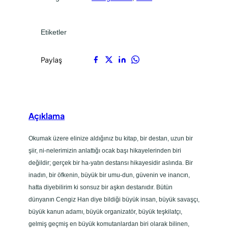
n
.
.
ç
u
Etiketler
r
y
Paylaş
a
l
ı
T
Açıklama
i
m
Okumak üzere elinize aldığınız bu kitap, bir destan, uzun bir
u
şiir, ni-nelerimizin anlattığı ocak başı hikayelerinden biri
ç
değildir; gerçek bir ha-yatın destansı hikayesidir aslında. Bir
i
inadın, bir öfkenin, büyük bir umu-dun, güvenin ve inancın,
n
hatta diyebilirim ki sonsuz bir aşkın destanıdır. Bütün
(
dünyanın Cengiz Han diye bildiği büyük insan, büyük savaşçı,
t
büyük kanun adamı, büyük organizatör, büyük teşkilatçı,
a
gelmiş geçmiş en büyük komutanlardan biri olarak bilinen,
n