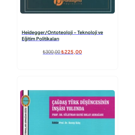
Heidegger/Ontoteoloji – Teknoloji ve
Eğitim Politikaları
Orijinal
Şu
₺
225,00
₺
300,00
fiyat:
andaki
₺300,00.
fiyat:
₺225,00.