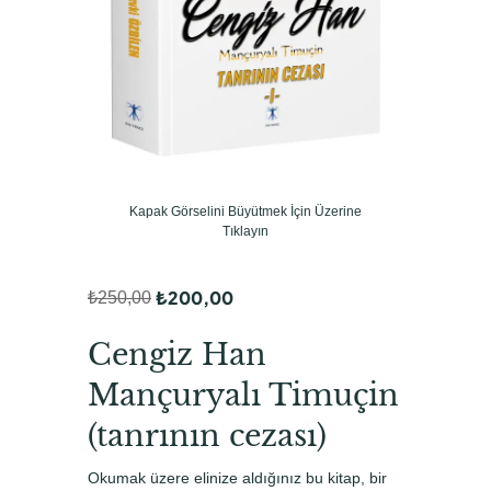
Kapak Görselini Büyütmek İçin Üzerine
Tıklayın
₺
200,00
₺
250,00
O
Ş
r
u
Cengiz Han
i
a
Mançuryalı Timuçin
j
n
(tanrının cezası)
i
d
n
a
Okumak üzere elinize aldığınız bu kitap, bir