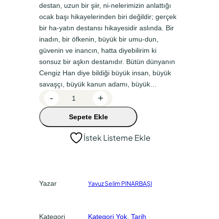
destan, uzun bir şiir, ni-nelerimizin anlattığı
a
k
ocak başı hikayelerinden biri değildir; gerçek
l
i
bir ha-yatın destansı hikayesidir aslında. Bir
f
f
inadın, bir öfkenin, büyük bir umu-dun,
güvenin ve inancın, hatta diyebilirim ki
i
i
sonsuz bir aşkın destanıdır. Bütün dünyanın
y
y
Cengiz Han diye bildiği büyük insan, büyük
a
a
savaşçı, büyük kanun adamı, büyük…
C
t
t
-
+
e
:
:
Sepete Ekle
n
₺
₺
g
İstek Listeme Ekle
2
2
i
z
5
0
H
0
0
a
,
,
Yazar
Yavuz Selim PINARBAŞI
n
0
0
M
a
0
0
Kategori
Kategori Yok
, 
Tarih