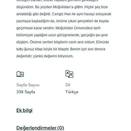
verdiğim zaman, bozkır hayatını görmem gerektiğini
düşündüm. Bu yüzden Moğolistan’a gittim. Hiçbir şey bize
anlatıldığı gibi değildi. Cengiz Han ile aynı havayı soluyarak
yazmaya başladığım-da, önüme çıkan gerçekleri de kayda
geçirmeye karar verdim. Moğolistan Üniversitesi tarih
bölümüyle yaptığım uzun görüşmelerde, gerçeğin pe-şine
düştüm. Önüme serilen bilgilerin canlı sesi oldum. Elinizde
tuttu-ğunuz kitap böyle bir kitaptır. Benim için son derece
değerlidir; çünkü değerini biliyorum.
Sayfa Sayısı
Dil
Basım Yı
338 Sayfa
Türkçe
2023
Ek bilgi
Değerlendirmeler (0)