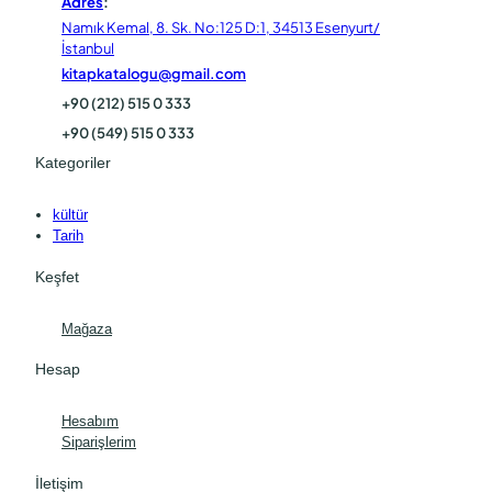
Adres
:
Namık Kemal, 8. Sk. No:125 D:1, 34513 Esenyurt/
İstanbul
kitapkatalogu@gmail.com
+90 (212) 515 0 333
+90 (549) 515 0 333
Kategoriler
kültür
Tarih
Keşfet
Mağaza
Hesap
Hesabım
Siparişlerim
İletişim