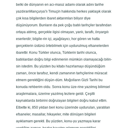
belki de dünyanın en acı-masız adamı olarak adını tarihe
r
yazdıranMançurya’lı Timuçin hakkında herkes yaklaşık olarak
ı
çok kısa bilgilerden ibaret aktarımları biliyor diye
n
düşünüyorum. Bunların da pek çoğu batılı tarihçiler tarafından
ı
ortaya atılmış, gerçekle ilgisi olmayan, yanlı, taraflı, önyargılı
n
eserlerdir; bilgile-rin içi, aşağılayıcı, hor gören ve hatta
c
gerçeklerin üstünü örtebilmek için uydurulmuş efsanelerden
e
ibarettir. Konu Türkler olunca, Türklerin tarihi olunca,
z
batılılardan doğru bilgi edinmenin mümkün olamayacağı bilin-
a
sin istedim. Bu yüzden bu kitabı hazırlamayı düşündüğüm
s
zaman, önce tarafsız, kendi zamanının tarhçilerine müracat
ı
etmem gerektiğini düşün-düm. Moğolların Gizli Tarihi bu
)
konuda rehberim oldu. Sonra konu üze-rine yazılmış bilimsel
a
araştırmalara, üzerine yazılmış tezlere geldi. Çeşitli
d
kaynaklarda birbirini doğrulayan bilgileri doğru kabul ettim.
e
Elbette ki, 850 yıldan beri konu üzerinde uydurulan, yaratılan
t
efsaneler, masallar, hikayeler, mite dönüşen bilgileri
ayıklamam gerekti. Bu yüzden, konu-yu yazmaya karar