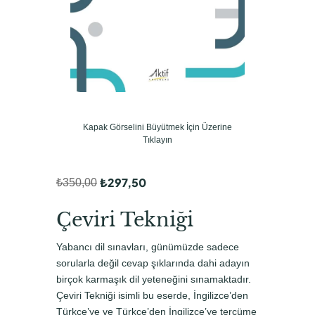
Kapak Görselini Büyütmek İçin Üzerine
Tıklayın
₺
297,50
₺
350,00
O
Ş
r
u
Çeviri Tekniği
i
a
Yabancı dil sınavları, günümüzde sadece
j
n
sorularla değil cevap şıklarında dahi adayın
i
d
birçok karmaşık dil yeteneğini sınamaktadır.
Çeviri Tekniği isimli bu eserde, İngilizce’den
n
a
Türkçe’ye ve Türkçe’den İngilizce’ye tercüme