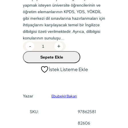
a
k
yapmak isteyen üniversite öğrencilerinin ve
l
i
öğretim elemanlarının KPDS, YDS, YÖKDİL
f
f
gibi merkezi dil sınavlarına hazırlanmaları için
ihtiyaçlarını karşılayacak temel bir İngilizce
i
i
dilbilgisi özeti verilmektedir. Ayrıca, dilbilgisi
y
y
konularının sunuluşu…
a
a
Ç
-
+
e
t
t
Sepete Ekle
v
:
:
i
İstek Listeme Ekle
₺
₺
r
3
2
i
T
5
9
e
0
7
Yazar
Ebubekir Bakan
k
,
,
n
SKU:
97862581
0
5
i
ğ
0
0
82606
i