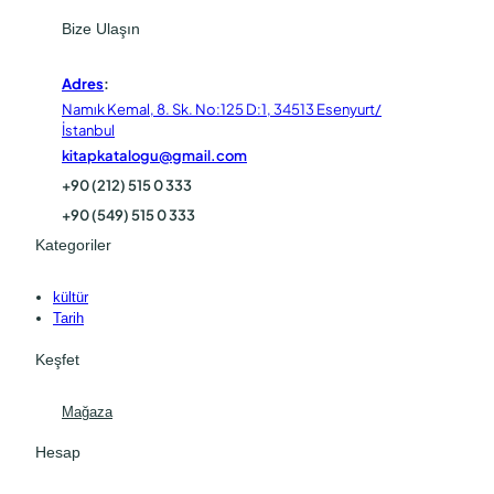
Bize Ulaşın
Adres
:
Namık Kemal, 8. Sk. No:125 D:1, 34513 Esenyurt/
İstanbul
kitapkatalogu@gmail.com
+90 (212) 515 0 333
+90 (549) 515 0 333
Kategoriler
kültür
Tarih
Keşfet
Mağaza
Hesap