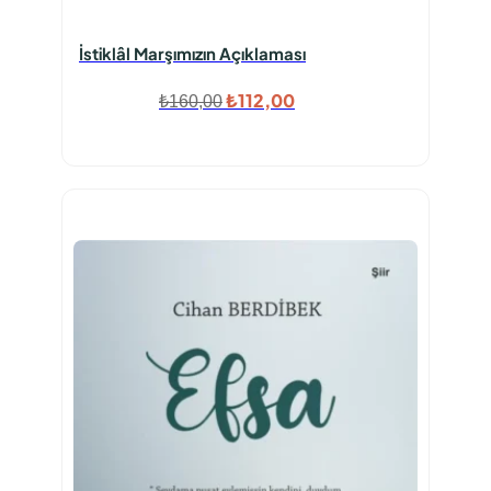
İstiklâl Marşımızın Açıklaması
Orijinal
Şu
₺
112,00
₺
160,00
fiyat:
andaki
₺160,00.
fiyat:
₺112,00.