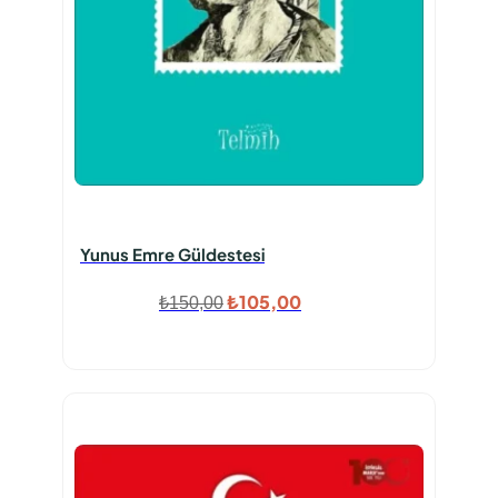
Yunus Emre Güldestesi
Orijinal
Şu
₺
105,00
₺
150,00
fiyat:
andaki
₺150,00.
fiyat:
₺105,00.