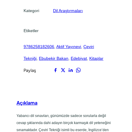
.
.
a
Kategori
Dil Araştırmaları
d
e
t
Etiketler
9786258182606
, 
Aktif Yayınevi
, 
Çeviri
Tekniği
, 
Ebubekir Bakan
, 
Edebiyat
, 
Kitaplar
Paylaş
Açıklama
Yabancı dil sınavları, günümüzde sadece sorularla değil
cevap şıklarında dahi adayın birçok karmaşık dil yeteneğini
sınamaktadır. Çeviri Tekniği isimli bu eserde, İngilizce’den