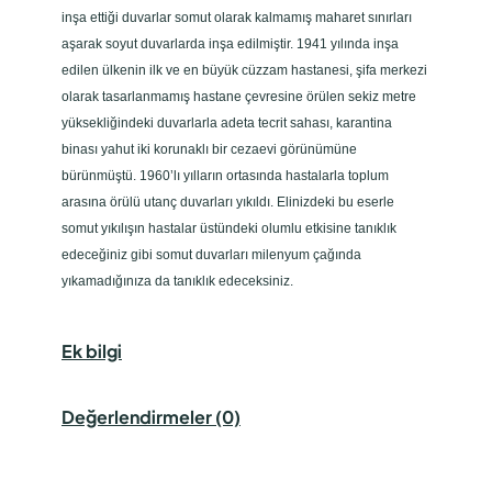
inşa ettiği duvarlar somut olarak kalmamış maharet sınırları
aşarak soyut duvarlarda inşa edilmiştir. 1941 yılında inşa
edilen ülkenin ilk ve en büyük cüzzam hastanesi, şifa merkezi
olarak tasarlanmamış hastane çevresine örülen sekiz metre
yüksekliğindeki duvarlarla adeta tecrit sahası, karantina
binası yahut iki korunaklı bir cezaevi görünümüne
bürünmüştü. 1960’lı yılların ortasında hastalarla toplum
arasına örülü utanç duvarları yıkıldı. Elinizdeki bu eserle
somut yıkılışın hastalar üstündeki olumlu etkisine tanıklık
edeceğiniz gibi somut duvarları milenyum çağında
yıkamadığınıza da tanıklık edeceksiniz.
Ek bilgi
Değerlendirmeler (0)