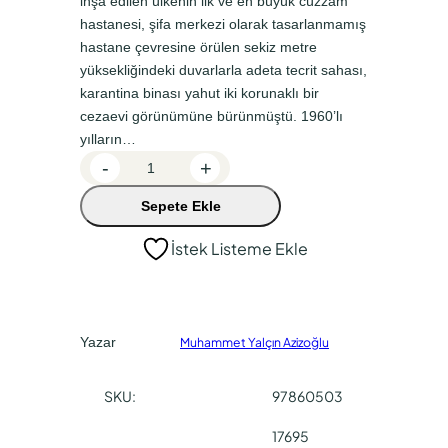
inşa edilen ülkenin ilk ve en büyük cüzzam
a
k
hastanesi, şifa merkezi olarak tasarlanmamış
l
i
hastane çevresine örülen sekiz metre
f
f
yüksekliğindeki duvarlarla adeta tecrit sahası,
karantina binası yahut iki korunaklı bir
i
i
cezaevi görünümüne bürünmüştü. 1960’lı
y
y
yılların…
a
a
C
-
+
ü
t
t
Sepete Ekle
z
:
:
z
İstek Listeme Ekle
₺
₺
a
9
6
m
a
5
6
d
,
,
Yazar
Muhammet Yalçın Azizoğlu
e
0
5
t
SKU:
97860503
0
0
.
.
17695