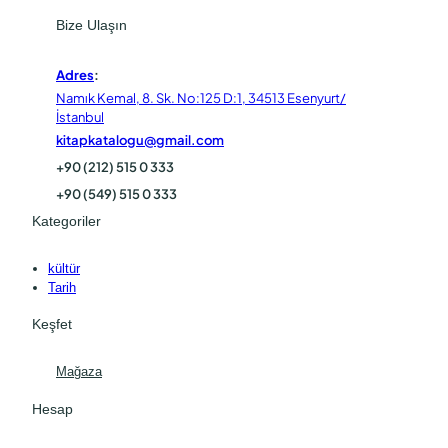
Bize Ulaşın
Adres
:
Namık Kemal, 8. Sk. No:125 D:1, 34513 Esenyurt/
İstanbul
kitapkatalogu@gmail.com
+90 (212) 515 0 333
+90 (549) 515 0 333
Kategoriler
kültür
Tarih
Keşfet
Mağaza
Hesap