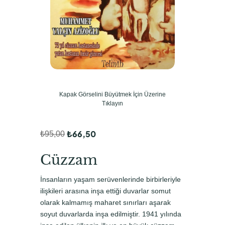
Kapak Görselini Büyütmek İçin Üzerine
Tıklayın
₺
66,50
₺
95,00
O
Ş
r
u
Cüzzam
i
a
İnsanların yaşam serüvenlerinde birbirleriyle
j
n
ilişkileri arasına inşa ettiği duvarlar somut
i
d
olarak kalmamış maharet sınırları aşarak
soyut duvarlarda inşa edilmiştir. 1941 yılında
n
a