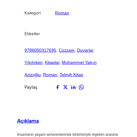
Kategori
Roman
Etiketler
9786050317695
, 
Cüzzam
, 
Duvarlar
Yıkılırken
, 
Kitaplar
, 
Muhammet Yalçın
Azizoğlu
, 
Roman
, 
Telmih Kitap
Paylaş
Açıklama
İnsanların yaşam serüvenlerinde birbirleriyle ilişkileri arasına