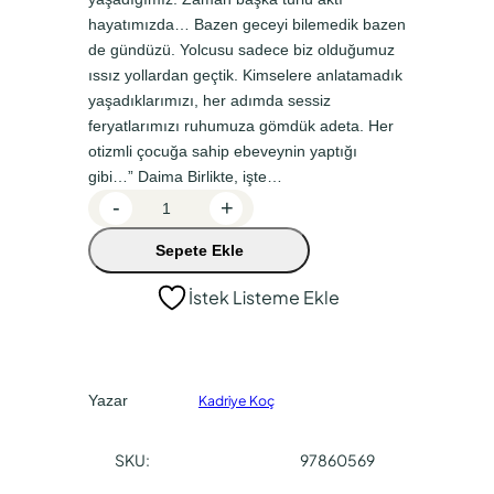
n
a
hayatımızda… Bazen geceyi bilemedik bazen
a
k
de gündüzü. Yolcusu sadece biz olduğumuz
l
i
ıssız yollardan geçtik. Kimselere anlatamadık
f
f
yaşadıklarımızı, her adımda sessiz
feryatlarımızı ruhumuza gömdük adeta. Her
i
i
otizmli çocuğa sahip ebeveynin yaptığı
y
y
gibi…” Daima Birlikte, işte…
a
a
D
-
+
a
t
t
Sepete Ekle
i
:
:
m
İstek Listeme Ekle
₺
₺
a
4
3
B
i
5
3
r
0
7
Yazar
Kadriye Koç
l
,
,
i
SKU:
97860569
0
5
k
t