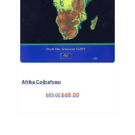
Afrika Coğrafyası
Orijinal
Şu
₺
68,00
₺
85,00
fiyat:
andaki
₺85,00.
fiyat:
₺68,00.