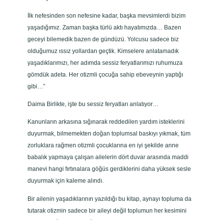
İlk nefesinden son nefesine kadar, başka mevsimlerdi bizim
yaşadığımız. Zaman başka türlü aktı hayatımızda… Bazen
geceyi bilemedik bazen de gündüzü. Yolcusu sadece biz
olduğumuz ıssız yollardan geçtik. Kimselere anlatamadık
yaşadıklarımızı, her adımda sessiz feryatlarımızı ruhumuza
gömdük adeta. Her otizmli çocuğa sahip ebeveynin yaptığı
gibi…”
Daima Birlikte, işte bu sessiz feryatları anlatıyor…
Kanunların arkasına sığınarak reddedilen yardım isteklerini
duyurmak, bilmemekten doğan toplumsal baskıyı yıkmak, tüm
zorluklara rağmen otizmli çocuklarına en iyi şekilde anne
babalık yapmaya çalışan ailelerin dört duvar arasında maddi
manevi hangi fırtınalara göğüs gerdiklerini daha yüksek sesle
duyurmak için kaleme alındı.
Bir ailenin yaşadıklarının yazıldığı bu kitap, aynayı topluma da
tutarak otizmin sadece bir aileyi değil toplumun her kesimini