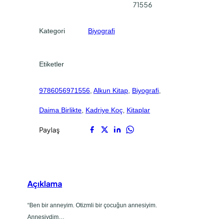
0
0
71556
e
.
.
a
Kategori
Biyografi
d
e
t
Etiketler
9786056971556
, 
Alkun Kitap
, 
Biyografi
, 
Daima Birlikte
, 
Kadriye Koç
, 
Kitaplar
Paylaş
Açıklama
“Ben bir anneyim. Otizmli bir çocuğun annesiyim.
Annesiydim…