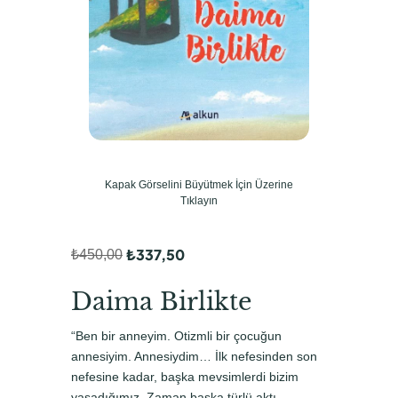
Kapak Görselini Büyütmek İçin Üzerine
Tıklayın
₺
337,50
₺
450,00
O
Ş
r
u
Daima Birlikte
i
a
“Ben bir anneyim. Otizmli bir çocuğun
j
n
annesiyim. Annesiydim… İlk nefesinden son
i
d
nefesine kadar, başka mevsimlerdi bizim
yaşadığımız. Zaman başka türlü aktı