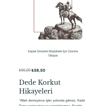
Kapak Görselini Büyütmek İçin Üzerine
Tıklayın
₺
58,50
₺
90,00
O
Ş
r
u
Dede Korkut
i
a
Hikayeleri
j
n
“Allah demeyince işler yolunda gitmez. Kadir
i
d
Tanrı vermeyince er zenginleşmez. Ezelde