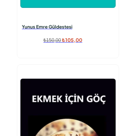
Yunus Emre Güldestesi
Orijinal
Şu
₺
105,00
₺
150,00
fiyat:
andaki
₺150,00.
fiyat:
₺105,00.