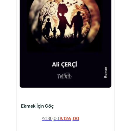
Ekmek İçin Göç
Orijinal
Şu
₺
126,00
₺
180,00
fiyat:
andaki