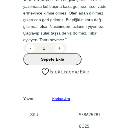
n
a
yazılmasa kul başına kaza gelmez. Ecel vade
a
k
ermeyince kimse ölmez. Ölen adan dirilmez,
çıkan can geri gelmez. Bir yiğidin kara dağ
l
i
gibi malı olsa. Nasibinden fazlasını yiyemez.
f
f
Çağlayıp sular taşsa deniz dolmaz. Kibir
i
i
eyleyeni Tanrı sevmez.”
D
y
y
-
+
e
a
a
Sepete Ekle
d
t
t
e
İstek Listeme Ekle
:
:
K
o
₺
₺
r
9
5
k
0
8
Yazar
Korkut Ata
u
,
,
t
SKU:
978625781
H
0
5
i
0
0
8025
k