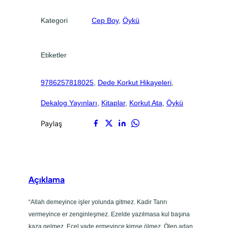
.
.
a
Kategori
Cep Boy
, 
Öykü
y
e
l
Etiketler
e
r
9786257818025
, 
Dede Korkut Hikayeleri
, 
i
a
Dekalog Yayınları
, 
Kitaplar
, 
Korkut Ata
, 
Öykü
d
e
Paylaş
t
Açıklama
“Allah demeyince işler yolunda gitmez. Kadir Tanrı
vermeyince er zenginleşmez. Ezelde yazılmasa kul başına
kaza gelmez. Ecel vade ermeyince kimse ölmez. Ölen adan