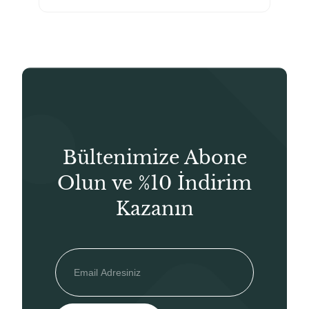
₺180,00.
fiyat:
₺126,00.
Bültenimize Abone
Olun ve %10 İndirim
Kazanın