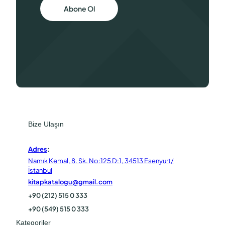
Abone Ol
Bize Ulaşın
Adres
:
Namık Kemal, 8. Sk. No:125 D:1, 34513 Esenyurt/
İstanbul
kitapkatalogu@gmail.com
+90 (212) 515 0 333
+90 (549) 515 0 333
Kategoriler