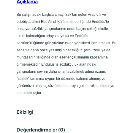
Açıklama
Bu çalışmadaki başlıca amaç, Irak’tan gelen Arap dili ve
edebiyatı âlimi Ebû Ali el-Ḳâlî’nin önderliğinde Endülüs’te
başlayan sözlük çalışmalarının onun başını çektiği ekolle
sınırlı kalmadığını ortaya koymak ve Endülüs
sözlükçülüğünde gün yüzüne çıkan yenilikleri incelemektir. Bu
sebeple daha önce yazılmış bir sözlüğün şerhi, zeyli ya da
muhtasarı niteliğinde olan eserler çalışmanın kapsamına
girmemektedir. Endülüs’te sözlükçülük alanındaki
çalışmaların seyrini daha iyi anlayabilmek adına özgün,
“sözlük” tanımına uygun bir düzende kaleme alınmış ve
günümüze ulaşmış sözlükler bir araya getirilerek incelemeye
tabi tutulmuştur.
Ek bilgi
Değerlendirmeler (0)