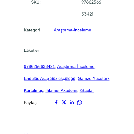
0
0
SKU:
97862566
p
.
.
S
33421
ö
z
Kategori
Araştırma-İnceleme
l
ü
k
Etiketler
ç
ü
9786256633421
, 
Araştırma-İnceleme
, 
l
ü
Endülüs Arap Sözlükçülüğü
, 
Gamze Yücetürk
ğ
ü
Kurtulmuş
, 
Ihlamur Akademi
, 
Kitaplar
a
Paylaş
d
e
t