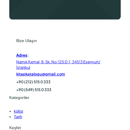
Bize Ulaşın
Adres
:
Namık Kemal, 8. Sk. No:125 D:1, 34513 Esenyurt/
İstanbul
kitapkatalogu@gmail.com
+90 (212) 515 0 333
+90 (549) 515 0 333
Kategoriler
kültür
Tarih
Keşfet