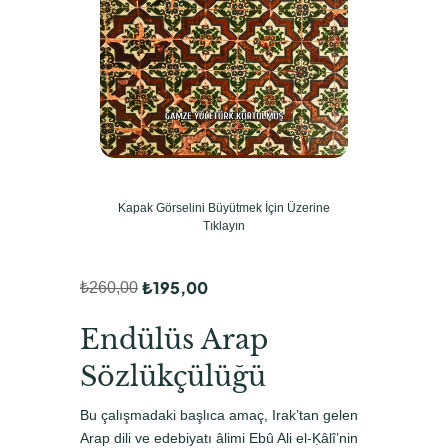
Kapak Görselini Büyütmek İçin Üzerine
Tıklayın
₺
195,00
₺
260,00
O
Ş
r
u
Endülüs Arap
i
a
Sözlükçülüğü
j
n
Bu çalışmadaki başlıca amaç, Irak’tan gelen
i
d
Arap dili ve edebiyatı âlimi Ebû Ali el-Ḳâlî’nin