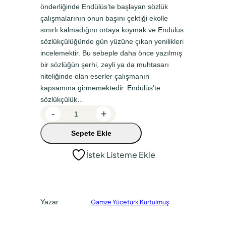
n
a
önderliğinde Endülüs’te başlayan sözlük
a
k
çalışmalarının onun başını çektiği ekolle
sınırlı kalmadığını ortaya koymak ve Endülüs
l
i
sözlükçülüğünde gün yüzüne çıkan yenilikleri
f
f
incelemektir. Bu sebeple daha önce yazılmış
i
i
bir sözlüğün şerhi, zeyli ya da muhtasarı
y
y
niteliğinde olan eserler çalışmanın
kapsamına girmemektedir. Endülüs’te
a
a
sözlükçülük…
t
t
E
-
+
:
:
n
Sepete Ekle
d
₺
₺
ü
2
1
İstek Listeme Ekle
l
6
9
ü
0
5
s
A
,
,
Yazar
Gamze Yücetürk Kurtulmuş
r
0
0
a