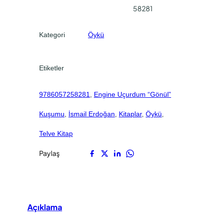
u
58281
.
.
m
“
Kategori
Öykü
G
ö
n
Etiketler
ü
l
9786057258281
, 
Engine Uçurdum “Gönül”
”
K
Kuşumu
, 
İsmail Erdoğan
, 
Kitaplar
, 
Öykü
, 
u
ş
Telve Kitap
u
Paylaş
m
u
a
d
e
Açıklama
t