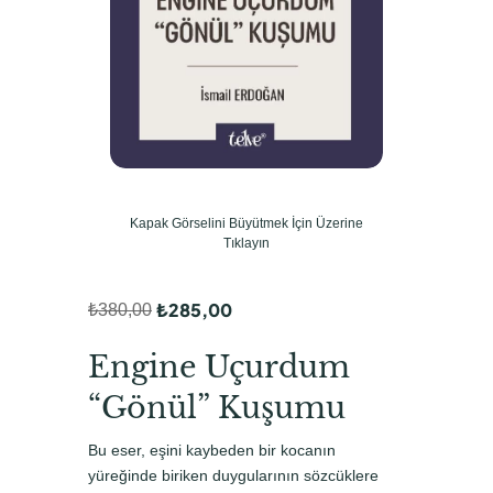
Kapak Görselini Büyütmek İçin Üzerine
Tıklayın
₺
285,00
₺
380,00
O
Ş
r
u
Engine Uçurdum
i
a
“Gönül” Kuşumu
j
n
Bu eser, eşini kaybeden bir kocanın
i
d
yüreğinde biriken duygularının sözcüklere
n
a