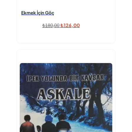
Ekmek İçin Göç
Orijinal
Şu
₺
126,00
₺
180,00
fiyat:
andaki
₺180,00.
fiyat:
₺126,00.