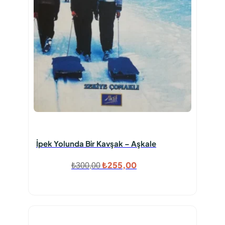
İpek Yolunda Bir Kavşak – Aşkale
Orijinal
Şu
₺
255,00
₺
300,00
fiyat:
andaki
₺300,00.
fiyat:
₺255,00.