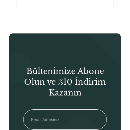
₺95,00.
fiyat:
₺66,50.
Bültenimize Abone
Olun ve %10 İndirim
Kazanın