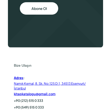
Abone Ol
Bize Ulaşın
Adres
:
Namık Kemal, 8. Sk. No:125 D:1, 34513 Esenyurt/
İstanbul
kitapkatalogu@gmail.com
+90 (212) 515 0 333
+90 (549) 515 0 333