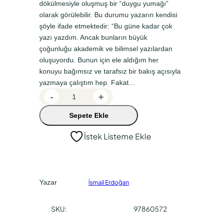
dökülmesiyle oluşmuş bir “duygu yumağı”
a
k
olarak görülebilir. Bu durumu yazarın kendisi
şöyle ifade etmektedir: “Bu güne kadar çok
l
i
yazı yazdım. Ancak bunların büyük
f
f
çoğunluğu akademik ve bilimsel yazılardan
i
i
oluşuyordu. Bunun için ele aldığım her
y
y
konuyu bağımsız ve tarafsız bir bakış açısıyla
yazmaya çalıştım hep. Fakat…
a
a
E
-
+
t
t
n
:
:
Sepete Ekle
g
i
₺
₺
İstek Listeme Ekle
n
3
2
e
8
8
U
0
5
ç
Yazar
İsmail Erdoğan
u
,
,
r
0
0
SKU:
97860572
d
0
0