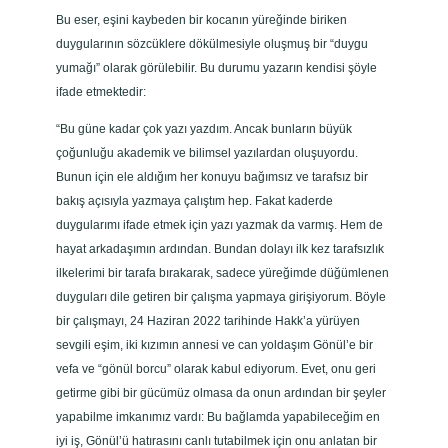
Bu eser, eşini kaybeden bir kocanın yüreğinde biriken
duygularının sözcüklere dökülmesiyle oluşmuş bir “duygu
yumağı” olarak görülebilir. Bu durumu yazarın kendisi şöyle
ifade etmektedir:
“Bu güne kadar çok yazı yazdım. Ancak bunların büyük
çoğunluğu akademik ve bilimsel yazılardan oluşuyordu.
Bunun için ele aldığım her konuyu bağımsız ve tarafsız bir
bakış açısıyla yazmaya çalıştım hep. Fakat kaderde
duygularımı ifade etmek için yazı yazmak da varmış. Hem de
hayat arkadaşımın ardından. Bundan dolayı ilk kez tarafsızlık
ilkelerimi bir tarafa bırakarak, sadece yüreğimde düğümlenen
duyguları dile getiren bir çalışma yapmaya girişiyorum. Böyle
bir çalışmayı, 24 Haziran 2022 tarihinde Hakk’a yürüyen
sevgili eşim, iki kızımın annesi ve can yoldaşım Gönül’e bir
vefa ve “gönül borcu” olarak kabul ediyorum. Evet, onu geri
getirme gibi bir gücümüz olmasa da onun ardından bir şeyler
yapabilme imkanımız vardı: Bu bağlamda yapabileceğim en
iyi iş, Gönül’ü hatırasını canlı tutabilmek için onu anlatan bir