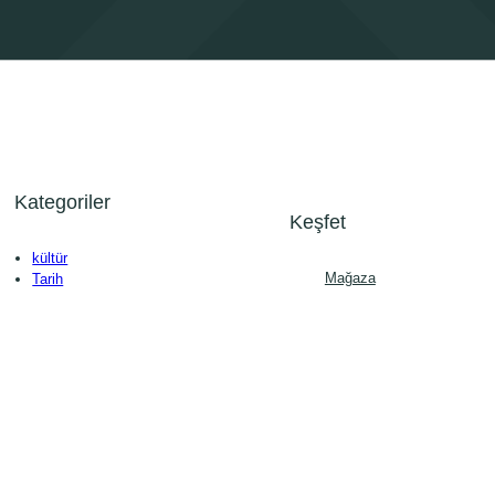
Kategoriler
Keşfet
kültür
Mağaza
Tarih