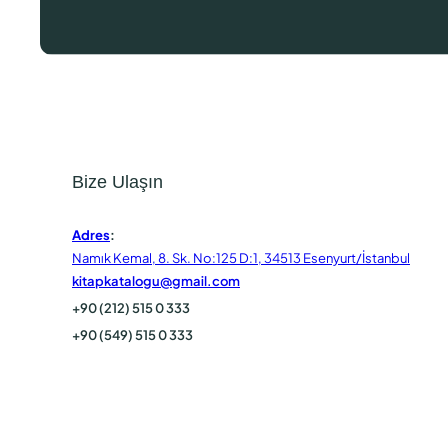
Bize Ulaşın
Adres
:
Namık Kemal, 8. Sk. No:125 D:1, 34513 Esenyurt/İstanbul
kitapkatalogu@gmail.com
+90 (212) 515 0 333
+90 (549) 515 0 333