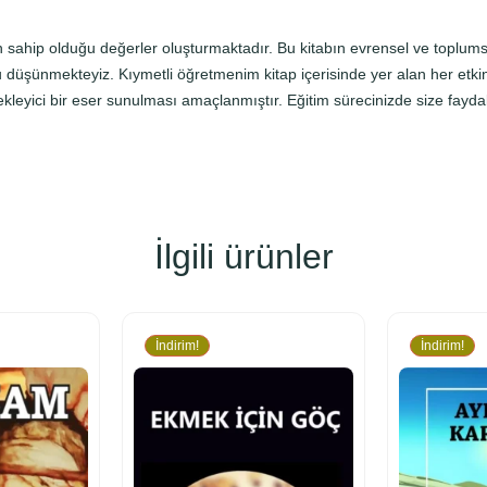
E
ğ
 sahip olduğu değerler oluşturmaktadır. Bu kitabın evrensel ve toplumsa
i
düşünmekteyiz. Kıymetli öğretmenim kitap içerisinde yer alan her etkinl
t
leyici bir eser sunulması amaçlanmıştır. Eğitim sürecinizde size faydalı
i
m
i
E
t
k
İlgili ürünler
i
n
l
i
İndirim!
İndirim!
k
l
e
r
i