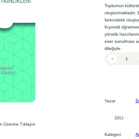
l
i
Toplumun kültürel
f
f
oluşturmaktadır. 
farkındalık oluş
i
i
Kıymetli öğretmeni
y
y
yönelik hazırlanm
a
a
eser sunulması am
t
t
dileğiyle.
E
:
:
-
r
₺
₺
k
1
1
e
n
6
2
Ç
0
0
o
E
Yazar
,
,
c
0
0
u
SKU:
k
0
0
n Üzerine Tıklayın
l
.
.
Kategori
A
u