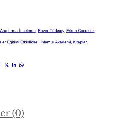
Araştırma-İnceleme
, 
Enver Türksoy
, 
Erken Çocukluk
r Eğitimi Etkinlikleri
, 
Ihlamur Akademi
, 
Kitaplar
, 
r (0)