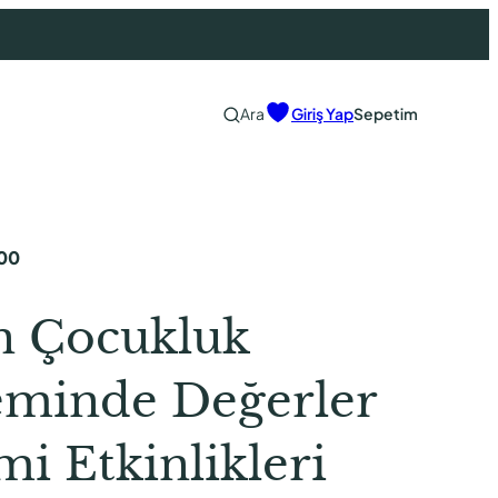
Ara
Giriş Yap
Sepetim
00
n Çocukluk
minde Değerler
mi Etkinlikleri