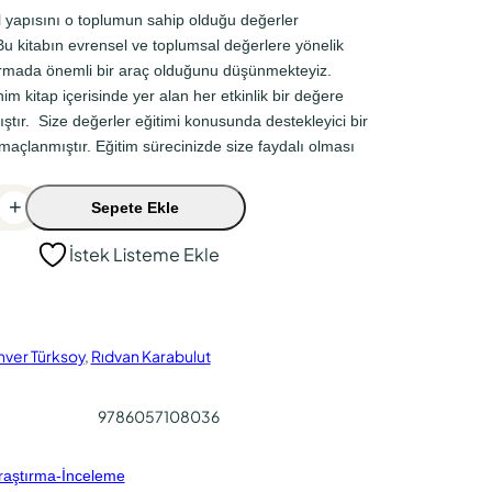
 yapısını o toplumun sahip olduğu değerler
Bu kitabın evrensel ve toplumsal değerlere yönelik
turmada önemli bir araç olduğunu düşünmekteyiz.
m kitap içerisinde yer alan her etkinlik bir değere
ıştır. Size değerler eğitimi konusunda destekleyici bir
açlanmıştır. Eğitim sürecinizde size faydalı olması
+
Sepete Ekle
İstek Listeme Ekle
nver Türksoy
,
Rıdvan Karabulut
9786057108036
raştırma-İnceleme