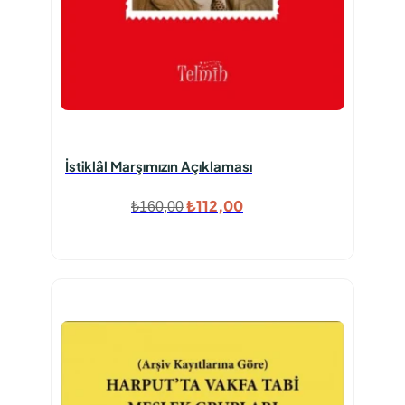
İstiklâl Marşımızın Açıklaması
Orijinal
Şu
₺
112,00
₺
160,00
fiyat:
andaki
₺160,00.
fiyat:
₺112,00.