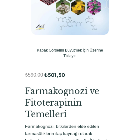
Kapak Görselini Büyütmek İçin Üzerine
Tıklayın
₺
501,50
₺
590,00
O
Ş
r
u
Farmakognozi ve
i
a
Fitoterapinin
j
n
Temelleri
i
d
n
a
Farmakognozi, bitkilerden elde edilen
farmasötiklerin ilaç kaynağı olarak
a
k