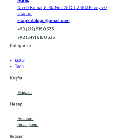
Adres
:
Namık Kemal, 8. Sk. No:125 D:1, 34513 Esenyurt/
İstanbul
kitapkatalogu@gmail.com
+90 (212) 515 0 333
+90 (549) 515 0 333
Kategoriler
kültür
Tarih
Keşfet
Mağaza
Hesap
Hesabım
Siparişlerim
İletişim