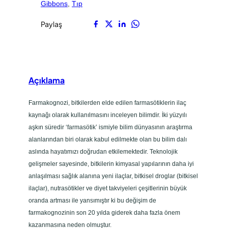
Gibbons
, 
Tıp
e
m
Paylaş
e
l
l
e
r
Açıklama
i
a
Farmakognozi, bitkilerden elde edilen farmasötiklerin ilaç
d
kaynağı olarak kullanılmasını inceleyen bilimdir. İki yüzyılı
e
aşkın süredir ‘farmasötik’ ismiyle bilim dünyasının araştırma
t
alanlarından biri olarak kabul edilmekte olan bu bilim dalı
aslında hayatımızı doğrudan etkilemektedir. Teknolojik
gelişmeler sayesinde, bitkilerin kimyasal yapılarının daha iyi
anlaşılması sağlık alanına yeni ilaçlar, bitkisel droglar (bitkisel
ilaçlar), nutrasötikler ve diyet takviyeleri çeşitlerinin büyük
oranda artması ile yansımıştır ki bu değişim de
farmakognozinin son 20 yılda giderek daha fazla önem
kazanmasına neden olmuştur.