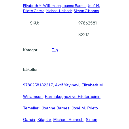
o
Elizabeth M. Williamson
,
Joanne Barnes
,
José M.
z
Prieto Garcia
,
Michael Heinrich
,
Simon Gibbons
i
v
SKU:
97862581
e
82217
F
i
t
Kategori
Tıp
o
t
e
Etiketler
r
a
9786258182217
, 
Aktif Yayınevi
, 
Elizabeth M.
p
Williamson
, 
Farmakognozi ve Fitoterapinin
i
n
Temelleri
, 
Joanne Barnes
, 
José M. Prieto
i
n
Garcia
, 
Kitaplar
, 
Michael Heinrich
, 
Simon
T