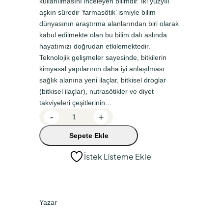
kullanılmasını inceleyen bilimdir. İki yüzyılı
l
i
aşkın süredir ‘farmasötik’ ismiyle bilim
f
f
dünyasının araştırma alanlarından biri olarak
kabul edilmekte olan bu bilim dalı aslında
i
i
hayatımızı doğrudan etkilemektedir.
y
y
Teknolojik gelişmeler sayesinde, bitkilerin
a
a
kimyasal yapılarının daha iyi anlaşılması
t
t
sağlık alanına yeni ilaçlar, bitkisel droglar
(bitkisel ilaçlar), nutrasötikler ve diyet
:
:
takviyeleri çeşitlerinin…
₺
₺
F
-
+
5
5
a
Sepete Ekle
r
9
0
m
0
1
İstek Listeme Ekle
a
,
,
k
0
5
o
g
0
0
Yazar
n
.
.