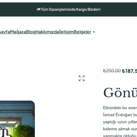
Tüm Siparişlerinizde Kargo Bizden!
sayfa
Mağaza
Blog
Hakkımızda
İletişim
Belgeler
₺
187,
₺
250,00
O
Ş
r
u
Gönü
i
a
j
n
Elinizdeki bu eser,
i
d
İsmail Erdoğan bu
n
a
yaptığı uzun yıll
kaleme almak sure
a
k
yapmakta olduğu 