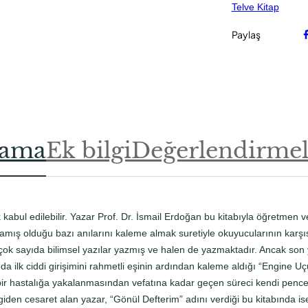
Telve Kitap
Paylaş
lama
Ek bilgi
Değerlendirmele
ak kabul edilebilir. Yazar Prof. Dr. İsmail Erdoğan bu kitabıyla öğretmen 
şamış olduğu bazı anılarını kaleme almak suretiyle okuyucularının karş
ok sayıda bilimsel yazılar yazmış ve halen de yazmaktadır. Ancak son yı
 ilk ciddi girişimini rahmetli eşinin ardından kaleme aldığı “Engine U
 bir hastalığa yakalanmasından vefatına kadar geçen süreci kendi pen
ilgiden cesaret alan yazar, “Gönül Defterim” adını verdiği bu kitabında