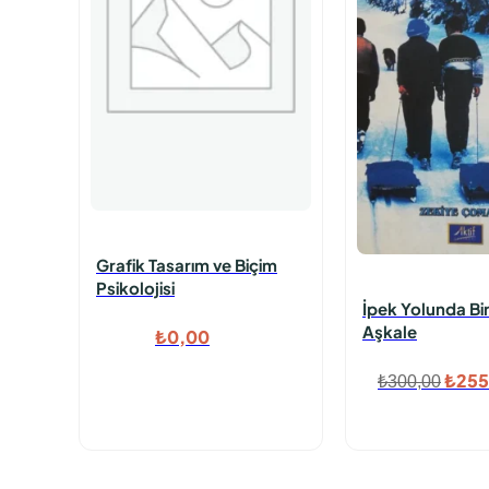
Grafik Tasarım ve Biçim
Psikolojisi
İpek Yolunda Bi
Aşkale
₺
0,00
Orijin
₺
255
₺
300,00
fiyat
₺300