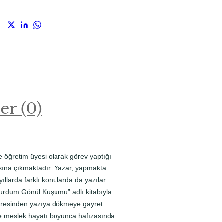
r (0)
ve öğretim üyesi olarak görev yaptığı
ısına çıkmaktadır. Yazar, yapmakta
llarda farklı konularda da yazılar
çurdum Gönül Kuşumu” adlı kitabıyla
ceresinden yazıya dökmeye gayret
 ise meslek hayatı boyunca hafızasında