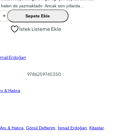
e halen de yazmaktadır. Ancak son yıllarda…
+
Sepete Ekle
İstek Listeme Ekle
smail Erdoğan
9786259745350
nı & Hatıra
Anı & Hatıra
, 
Gönül Defterim
, 
İsmail Erdoğan
, 
Kitaplar
, 