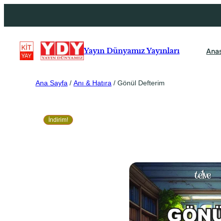
Ana
Yayın Dünyamız Yayınları
Ana Sayfa
/
Anı & Hatıra
/ Gönül Defterim
İndirim!