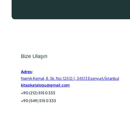
Bize Ulaşın
Adres
:
Namık Kemal, 8. Sk. No:125 D:1, 34513 Esenyurt/İstanbul
kitapkatalogu@gmail.com
+90 (212) 515 0 333
+90 (549) 515 0 333