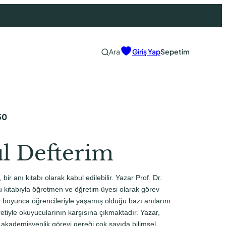
Ara
Giriş Yap
Sepetim
50
l Defterim
 bir anı kitabı olarak kabul edilebilir. Yazar Prof. Dr.
 kitabıyla öğretmen ve öğretim üyesi olarak görev
ar boyunca öğrencileriyle yaşamış olduğu bazı anılarını
tiyle okuyucularının karşısına çıkmaktadır. Yazar,
akademisyenlik görevi gereği çok sayıda bilimsel