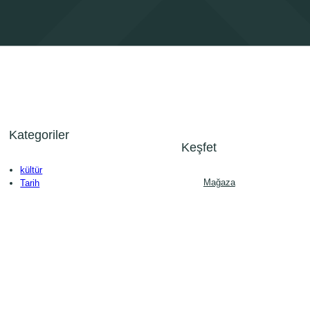
Kategoriler
Keşfet
kültür
Mağaza
Tarih