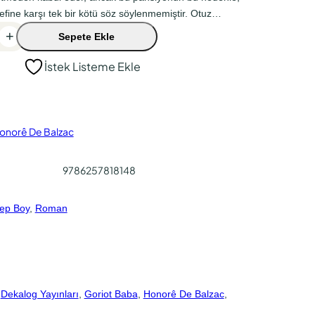
refine karşı tek bir kötü söz söylenmemiştir. Otuz…
+
Sepete Ekle
İstek Listeme Ekle
onorê De Balzac
9786257818148
ep Boy
, 
Roman
 
Dekalog Yayınları
, 
Goriot Baba
, 
Honorê De Balzac
, 