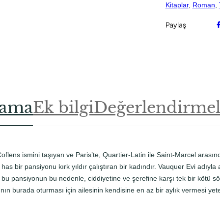
Kitaplar
, 
Roman
, 
Paylaş
lama
Ek bilgi
Değerlendirmele
lens ismini taşıyan ve Paris’te, Quartier-Latin ile Saint-Marcel arası
as bir pansiyonu kırk yıldır çalıştıran bir kadındır. Vauquer Evi adıyla
bu pansiyonun bu nedenle, ciddiyetine ve şerefine karşı tek bir kötü sö
ının burada oturması için ailesinin kendisine en az bir aylık vermesi yeter