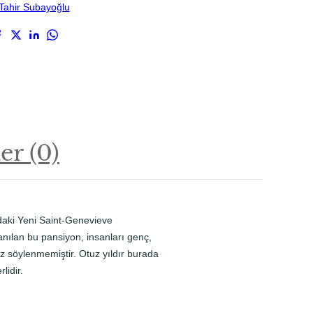
Tahir Subayoğlu
r (0)
ndaki Yeni Saint-Genevieve
 anılan bu pansiyon, insanları genç,
z söylenmemiştir. Otuz yıldır burada
lidir.