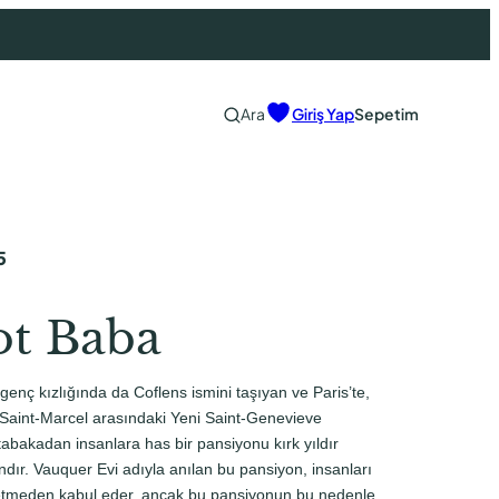
Ara
Giriş Yap
Sepetim
5
ot Baba
nç kızlığında da Coflens ismini taşıyan ve Paris’te,
e Saint-Marcel arasındaki Yeni Saint-Genevieve
tabakadan insanlara has bir pansiyonu kırk yıldır
ındır. Vauquer Evi adıyla anılan bu pansiyon, insanları
detmeden kabul eder, ancak bu pansiyonun bu nedenle,