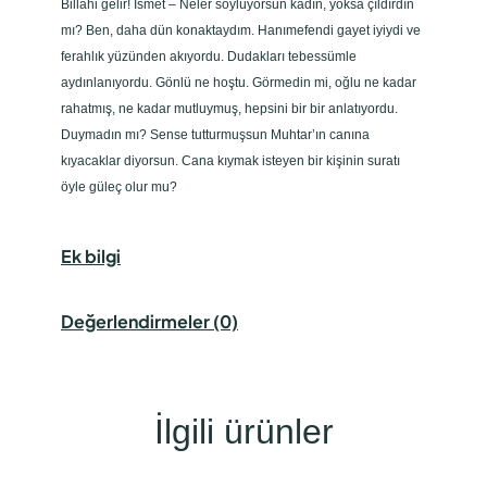
Billahi gelir! İsmet – Neler söylüyorsun kadın, yoksa çıldırdın
mı? Ben, daha dün konaktaydım. Hanımefendi gayet iyiydi ve
ferahlık yüzünden akıyordu. Dudakları tebessümle
aydınlanıyordu. Gönlü ne hoştu. Görmedin mi, oğlu ne kadar
rahatmış, ne kadar mutluymuş, hepsini bir bir anlatıyordu.
Duymadın mı? Sense tutturmuşsun Muhtar’ın canına
kıyacaklar diyorsun. Cana kıymak isteyen bir kişinin suratı
öyle güleç olur mu?
Ek bilgi
Değerlendirmeler (0)
İlgili ürünler