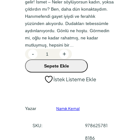
gelir! İsmet – Neler söylüyorsun kadın, yoksa
n
a
çıldırdın mı? Ben, daha dün konaktaydım.
a
k
Hanımefendi gayet iyiydi ve ferahlık
l
i
yüzünden akıyordu. Dudakları tebessümle
f
f
aydınlanıyordu. Gönlü ne hoştu. Görmedin
mi, oğlu ne kadar rahatmış, ne kadar
i
i
mutluymuş, hepsini bir…
y
y
G
-
+
a
a
ü
Sepete Ekle
l
t
t
n
:
:
İstek Listeme Ekle
i
₺
₺
h
7
4
â
l
6
9
Yazar
Namık Kemal
a
,
,
d
0
4
SKU:
978625781
e
0
0
t
8186