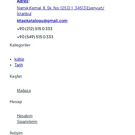
Adres
:
Namık Kemal, 8. Sk. No:125 D:1, 34513 Esenyurt/
İstanbul
kitapkatalogu@gmail.com
+90 (212) 515 0 333
+90 (549) 515 0 333
Kategoriler
kültür
Tarih
Keşfet
Mağaza
Hesap
Hesabım
Siparişlerim
İletişim