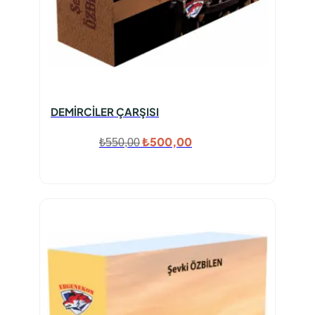
DEMİRCİLER ÇARŞISI
Orijinal
Şu
₺
500,00
₺
550,00
fiyat:
andaki
₺550,00.
fiyat:
₺500,00.