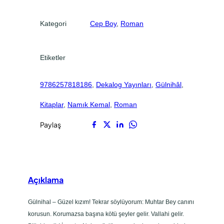
.
.
Kategori
Cep Boy
, 
Roman
Etiketler
9786257818186
, 
Dekalog Yayınları
, 
Gülnihâl
, 
Kitaplar
, 
Namık Kemal
, 
Roman
Paylaş
Açıklama
Gülnihal – Güzel kızım! Tekrar söylüyorum: Muhtar Bey canını
korusun. Korumazsa başına kötü şeyler gelir. Vallahi gelir.