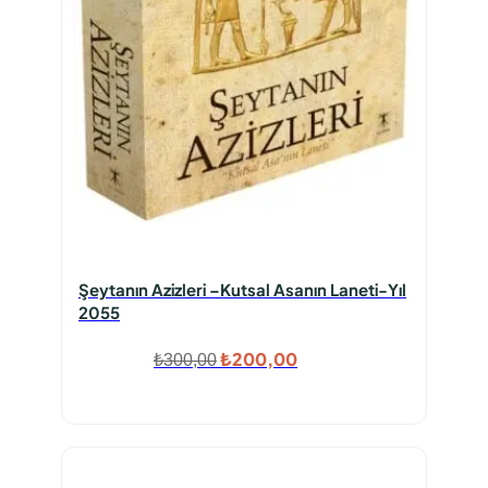
Şeytanın Azizleri –Kutsal Asanın Laneti-Yıl
2055
Orijinal
Şu
₺
200,00
₺
300,00
fiyat:
andaki
₺300,00.
fiyat:
₺200,00.