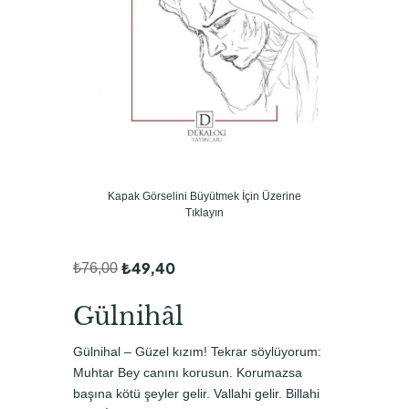
Kapak Görselini Büyütmek İçin Üzerine
Tıklayın
₺
49,40
₺
76,00
O
Ş
r
u
Gülnihâl
i
a
Gülnihal – Güzel kızım! Tekrar söylüyorum:
j
n
Muhtar Bey canını korusun. Korumazsa
i
d
başına kötü şeyler gelir. Vallahi gelir. Billahi