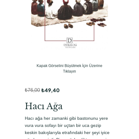
Kapak Görselini Büyütmek İçin Üzerine
Tıklayın
₺
49,40
₺
76,00
O
Ş
r
u
Hacı Ağa
i
a
Hacı ağa her zamanki gibi bastonunu yere
j
n
vura vura sofayı bir uçtan bir uca gezip
i
d
keskin bakışlarıyla etrafındaki her şeyi iyice