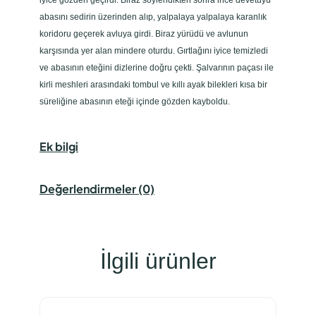
iyice gözden geçirdi. Biraz söylendikten sonra ince devetüyü
abasını sedirin üzerinden alıp, yalpalaya yalpalaya karanlık
koridoru geçerek avluya girdi. Biraz yürüdü ve avlunun
karşısında yer alan mindere oturdu. Gırtlağını iyice temizledi
ve abasının eteğini dizlerine doğru çekti. Şalvarının paçası ile
kirli meshleri arasındaki tombul ve kıllı ayak bilekleri kısa bir
süreliğine abasının eteği içinde gözden kayboldu.
Ek bilgi
Değerlendirmeler (0)
İlgili ürünler