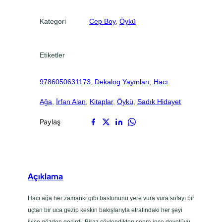
.
.
Kategori
Cep Boy
, 
Öykü
Etiketler
9786050631173
, 
Dekalog Yayınları
, 
Hacı
Ağa
, 
İrfan Alan
, 
Kitaplar
, 
Öykü
, 
Sadık Hidayet
Paylaş
Açıklama
Hacı ağa her zamanki gibi bastonunu yere vura vura sofayı bir
uçtan bir uca gezip keskin bakışlarıyla etrafındaki her şeyi