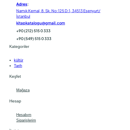
Adres
:
Namık Kemal, 8. Sk. No:125 D:1, 34513 Esenyurt/
İstanbul
kitapkatalogu@gmail.com
+90 (212) 515 0 333
+90 (549) 515 0 333
Kategoriler
kültür
Tarih
Keşfet
Mağaza
Hesap
Hesabım
Siparişlerim