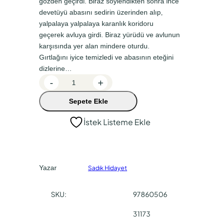
gözden geçirdi. Biraz söylendikten sonra ince
n
a
devetüyü abasını sedirin üzerinden alıp,
a
k
yalpalaya yalpalaya karanlık koridoru
l
i
geçerek avluya girdi. Biraz yürüdü ve avlunun
f
f
karşısında yer alan mindere oturdu.
Gırtlağını iyice temizledi ve abasının eteğini
i
i
dizlerine…
y
y
H
-
+
a
a
a
Sepete Ekle
c
t
t
ı
:
:
İstek Listeme Ekle
A
₺
₺
ğ
7
4
a
a
6
9
Yazar
Sadık Hidayet
d
,
,
e
0
4
SKU:
97860506
t
0
0
31173