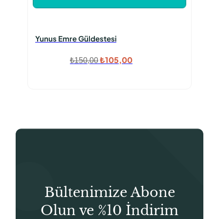
Yunus Emre Güldestesi
Orijinal
Şu
₺
105,00
₺
150,00
fiyat:
andaki
₺150,00.
fiyat:
₺105,00.
Bültenimize Abone
Olun ve %10 İndirim