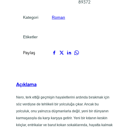
89372
.
.
–
K
Kategori
Roman
a
ç
a
Etiketler
k
a
Paylaş
d
e
t
Açıklama
Nero, terk ettiği geçmişin hayaletlerini ardında bırakmak için
söz verdiyse de tehlikeli bir yolculuğa çıkar. Ancak bu
yolculuk, onu yalnızca düşmanlarla değil, yeni bir dünyanın
karmaşasıyla da karşı karşıya getirir. Yeni bir kıtanın keskin
kılıçlar, entrikalar ve barut kokan sokaklarında, hayatta kalmak