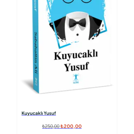
Kuyucaklı Yusuf
Orijinal
Şu
₺
200,00
₺
250,00
fiyat:
andaki