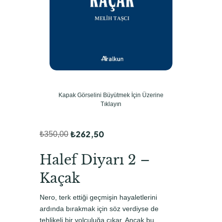
Kapak Görselini Büyütmek İçin Üzerine
Tıklayın
₺
262,50
₺
350,00
O
Ş
r
u
Halef Diyarı 2 –
i
a
Kaçak
j
n
Nero, terk ettiği geçmişin hayaletlerini
i
d
ardında bırakmak için söz verdiyse de
n
a
tehlikeli bir yolculuğa çıkar. Ancak bu