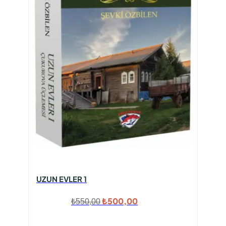
UZUN EVLER 1
Orijinal
Şu
₺
500,00
₺
550,00
fiyat:
andaki