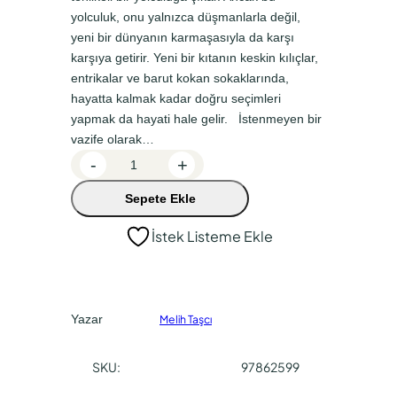
a
k
yolculuk, onu yalnızca düşmanlarla değil,
yeni bir dünyanın karmaşasıyla da karşı
l
i
karşıya getirir. Yeni bir kıtanın keskin kılıçlar,
f
f
entrikalar ve barut kokan sokaklarında,
i
i
hayatta kalmak kadar doğru seçimleri
y
y
yapmak da hayati hale gelir. İstenmeyen bir
vazife olarak…
a
a
H
-
+
t
t
a
:
:
Sepete Ekle
l
e
₺
₺
İstek Listeme Ekle
f
3
2
D
5
6
i
0
2
y
Yazar
Melih Taşcı
a
,
,
r
0
5
SKU:
97862599
ı
0
0
2