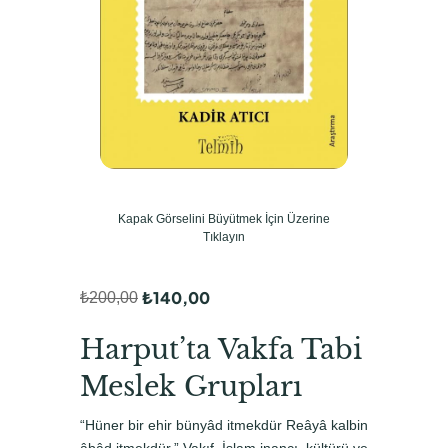
Kapak Görselini Büyütmek İçin Üzerine
Tıklayın
₺
140,00
₺
200,00
O
Ş
r
u
Harput’ta Vakfa Tabi
i
a
Meslek Grupları
j
n
“Hüner bir ehir bünyâd itmekdür Reâyâ kalbin
i
d