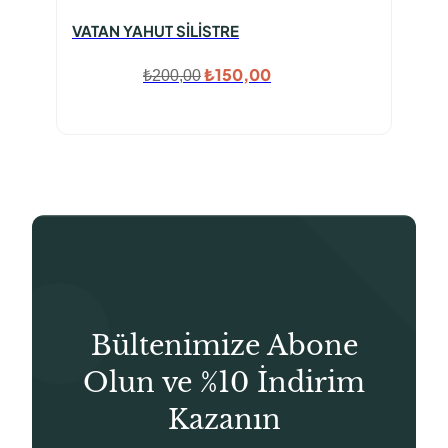
VATAN YAHUT SİLİSTRE
Orijinal
Şu
₺
150,00
₺
200,00
fiyat:
andaki
₺200,00.
fiyat:
₺150,00.
Bültenimize Abone
Olun ve %10 İndirim
Kazanın