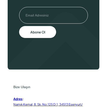
Abone Ol
Bize Ulaşın
Adres
:
Namık Kemal, 8. Sk. No:125 D:1, 34513 Esenyurt/