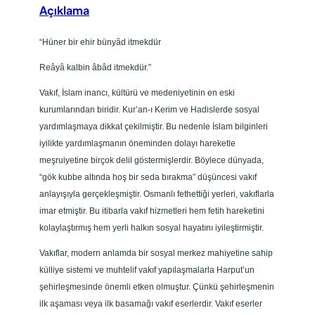
l
Açıklama
a
r
“Hüner bir ehir bünyâd itmekdür
ı
Reâyâ kalbin âbâd itmekdür.”
a
d
Vakıf, İslam inancı, kültürü ve medeniyetinin en eski
e
kurumlarından biridir. Kur’an-ı Kerim ve Hadislerde sosyal
t
yardımlaşmaya dikkat çekilmiştir. Bu nedenle İslam bilginleri
iyilikte yardımlaşmanın öneminden dolayı hareketle
meşruiyetine birçok delil göstermişlerdir. Böylece dünyada,
“gök kubbe altında hoş bir seda bırakma” düşüncesi vakıf
anlayışıyla gerçekleşmiştir. Osmanlı fethettiği yerleri, vakıflarla
imar etmiştir. Bu itibarla vakıf hizmetleri hem fetih hareketini
kolaylaştırmış hem yerli halkın sosyal hayatını iyileştirmiştir.
Vakıflar, modern anlamda bir sosyal merkez mahiyetine sahip
külliye sistemi ve muhtelif vakıf yapılaşmalarla Harput’un
şehirleşmesinde önemli etken olmuştur. Çünkü şehirleşmenin
ilk aşaması veya ilk basamağı vakıf eserlerdir. Vakıf eserler