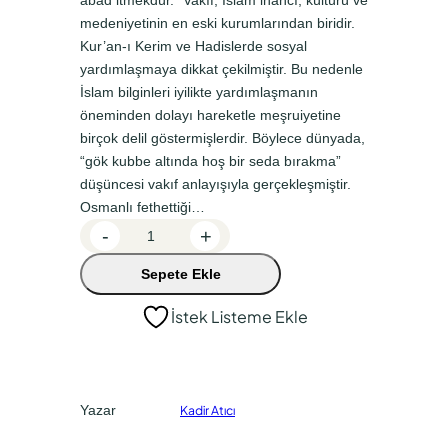
âbâd itmekdür.” Vakıf, İslam inancı, kültürü ve
n
a
medeniyetinin en eski kurumlarından biridir.
a
k
Kur’an-ı Kerim ve Hadislerde sosyal
yardımlaşmaya dikkat çekilmiştir. Bu nedenle
l
i
İslam bilginleri iyilikte yardımlaşmanın
f
f
öneminden dolayı hareketle meşruiyetine
i
i
birçok delil göstermişlerdir. Böylece dünyada,
y
y
“gök kubbe altında hoş bir seda bırakma”
düşüncesi vakıf anlayışıyla gerçekleşmiştir.
a
a
Osmanlı fethettiği…
t
t
H
-
+
:
:
a
Sepete Ekle
r
₺
₺
p
2
1
İstek Listeme Ekle
u
0
4
t
0
0
'
t
,
,
Yazar
Kadir Atıcı
a
0
0
V