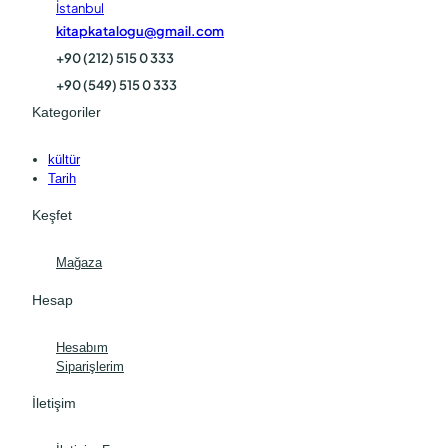
İstanbul
kitapkatalogu@gmail.com
+90 (212) 515 0 333
+90 (549) 515 0 333
Kategoriler
kültür
Tarih
Keşfet
Mağaza
Hesap
Hesabım
Siparişlerim
İletişim