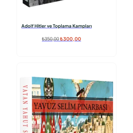
Adolf Hitler ve Toplama Kampları
Orijinal
Şu
₺
300,00
₺
350,00
fiyat:
andaki
₺350,00.
fiyat:
₺300,00.