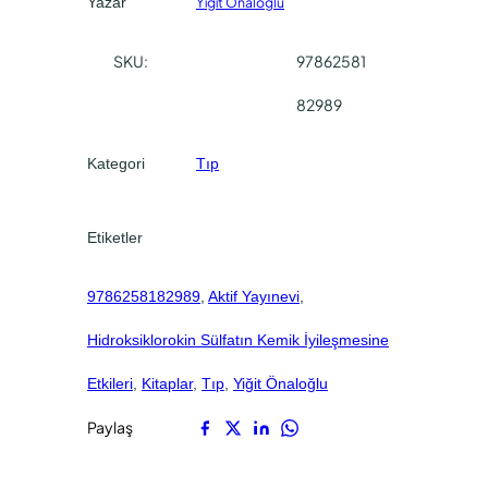
Yazar
Yiğit Önaloğlu
k
0
0
l
.
.
SKU:
97862581
o
r
82989
o
k
Kategori
Tıp
i
n
S
Etiketler
ü
l
9786258182989
, 
Aktif Yayınevi
, 
f
a
Hidroksiklorokin Sülfatın Kemik İyileşmesine
t
ı
Etkileri
, 
Kitaplar
, 
Tıp
, 
Yiğit Önaloğlu
n
Paylaş
K
e
m