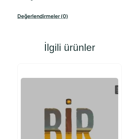
l
e
Değerlendirmeler (0)
r
i
a
d
İlgili ürünler
e
t