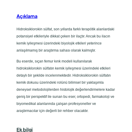
i
k
Açıklama
İ
y
Hidroksiklorokin sülfat, son yıllarda farklı terapötik alanlardaki
i
potansiyel etkileriyle dikkat çeken bir ilaçtır. Ancak bu ilacın
l
kemik iyileşmesi üzerindeki biyolojik etkileri yeterince
e
anlaşılmamış bir araştırma sahası olarak kalmıştır.
ş
Bu eserde, sıçan femur kırık modeli kullanılarak
m
hidroksiklorokin sülfatın kemik iyileşmesi üzerindeki etkileri
e
detaylı bir şekilde incelenmektedir. Hidroksiklorokin sülfatın
s
kemik dokusu üzerindeki rolünü bilimsel bir yaklaşımla
i
deneysel metodolojilerden histolojik değerlendirmelere kadar
n
geniş bir perspektif ile sunan bu eser, ortopedi, farmakoloji ve
e
biyomedikal alanlarında çalışan profesyoneller ve
E
araştırmacılar için değerli bir rehber olacaktır.
t
k
i
Ek bilgi