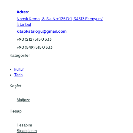
Adres
:
Namık Kemal, 8. Sk. No:125 D:1, 34513 Esenyurt/
İstanbul
kitapkatalogu@gmail.com
+90 (212) 515 0 333
+90 (549) 515 0 333
Kategoriler
kültür
Tarih
Keşfet
Mağaza
Hesap
Hesabım
Siparişlerim