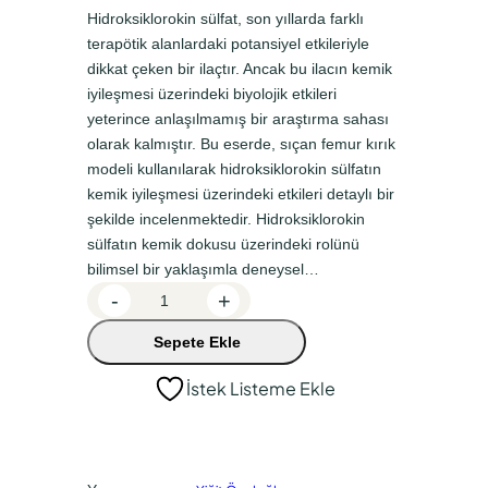
n
a
Hidroksiklorokin sülfat, son yıllarda farklı
terapötik alanlardaki potansiyel etkileriyle
a
k
dikkat çeken bir ilaçtır. Ancak bu ilacın kemik
l
i
iyileşmesi üzerindeki biyolojik etkileri
f
f
yeterince anlaşılmamış bir araştırma sahası
olarak kalmıştır. Bu eserde, sıçan femur kırık
i
i
modeli kullanılarak hidroksiklorokin sülfatın
y
y
kemik iyileşmesi üzerindeki etkileri detaylı bir
a
a
şekilde incelenmektedir. Hidroksiklorokin
t
t
sülfatın kemik dokusu üzerindeki rolünü
bilimsel bir yaklaşımla deneysel…
:
:
H
-
+
₺
₺
i
2
1
Sepete Ekle
d
r
2
8
İstek Listeme Ekle
o
0
7
k
,
,
s
0
0
i