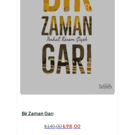
Bir Zaman Garı
Orijinal
Şu
₺
98,00
₺
140,00
fiyat:
andaki