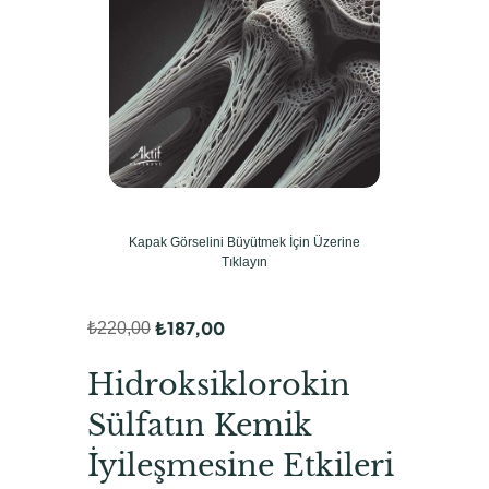
Kapak Görselini Büyütmek İçin Üzerine
Tıklayın
₺
187,00
₺
220,00
O
Ş
r
u
Hidroksiklorokin
i
a
Sülfatın Kemik
j
n
İyileşmesine Etkileri
i
d