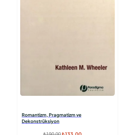
Romantizm, Pragmatizm ve
Dekonstrüksiyon
Orijinal
Şu
₺
133,00
₺
190,00