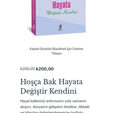
Kapak Görselini Büyütmek İçin Üzerine
Tıklayın
₺
200,00
₺
250,00
O
Ş
r
u
Hoşça Bak Hayata
i
a
Değiştir Kendini
j
n
Hayat kalitemizi arttırmanın yolu zamanın
i
d
akışını, dünyanın gidişatını ibretlice, dikkatli
n
a
ve bilinçlice değerlendirmemize bağlıdır.