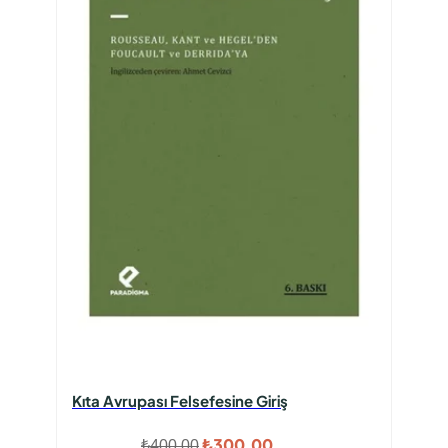
Kıta Avrupası Felsefesine Giriş
Orijinal
Şu
₺
300,00
₺
400,00