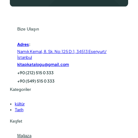
Bize Ulaşın
Adres
:
Namık Kemal, 8. Sk. No:125 D:1, 34513 Esenyurt/
İstanbul
kitapkatalogu@gmail.com
+90 (212) 515 0 333
+90 (549) 515 0 333
Kategoriler
kültür
Tarih
Keşfet
Mağaza