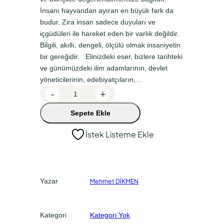
a
k
İnsanı hayvandan ayıran en büyük fark da
budur. Zira insan sadece duyuları ve
l
i
içgüdüleri ile hareket eden bir varlık değildir.
f
f
Bilgili, akıllı, dengeli, ölçülü olmak insaniyetin
i
i
bir gereğidir. Elinizdeki eser, bizlere tarihteki
y
y
ve günümüzdeki ilim adamlarının, devlet
yöneticilerinin, edebiyatçıların,…
a
a
H
-
+
t
t
o
:
:
Sepete Ekle
ş
ç
₺
₺
İstek Listeme Ekle
a
2
2
B
5
0
a
0
0
k
Yazar
Mehmet DİKMEN
H
,
,
a
0
0
y
Kategori
Kategori Yok
0
0
a