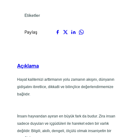
.
.
t
a
Etiketler
D
e
Paylaş
ğ
i
ş
t
Açıklama
i
r
Hayat kalitemizi arttırmanın yolu zamanın akışını, dünyanın
K
gidişatını ibretlice, dikkatli ve bilinçlice değerlendirmemize
e
bağlıdır.
n
d
i
İnsanı hayvandan ayıran en büyük fark da budur. Zira insan
n
sadece duyuları ve içgüdüleri ile hareket eden bir varlık
i
değildir. Bilgili, akıllı, dengeli, ölçülü olmak insaniyetin bir
a