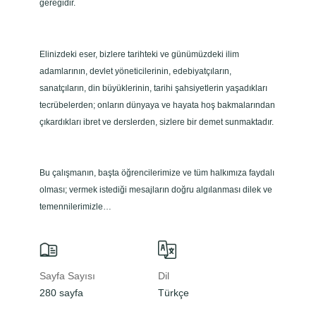
gereğidir.
d
e
t
Elinizdeki eser, bizlere tarihteki ve günümüzdeki ilim
adamlarının, devlet yöneticilerinin, edebiyatçıların,
sanatçıların, din büyüklerinin, tarihi şahsiyetlerin yaşadıkları
tecrübelerden; onların dünyaya ve hayata hoş bakmalarından
çıkardıkları ibret ve derslerden, sizlere bir demet sunmaktadır.
Bu çalışmanın, başta öğrencilerimize ve tüm halkımıza faydalı
olması; vermek istediği mesajların doğru algılanması dilek ve
temennilerimizle…
Sayfa Sayısı
Dil
Basım Yı
280 sayfa
Türkçe
2020