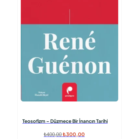
Teosofizm – Düzmece Bir İnancın Tarihi
Orijinal
Şu
₺
300,00
₺
400,00