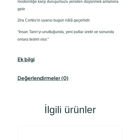
modernliğe karşı duruşumuzu yeniden düşünmek anlamına
s
gelir.
y
Zira Cortés’in uyarısı bugün hâlâ geçerlidir:
a
l
“İnsan Tanrı’yı unuttuğunda, yeni putlar üretir ve sonunda
i
onlara teslim olur.”
z
m
a
Ek bilgi
d
e
Değerlendirmeler (0)
t
İlgili ürünler