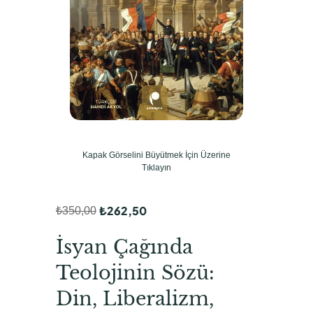
Kapak Görselini Büyütmek İçin Üzerine
Tıklayın
₺
262,50
₺
350,00
O
Ş
r
u
İsyan Çağında
i
a
Teolojinin Sözü:
j
n
Din, Liberalizm,
i
d