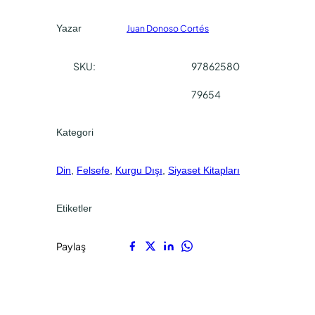
a
0
0
ğ
Yazar
Juan Donoso Cortés
.
.
ı
n
SKU:
97862580
d
a
79654
T
e
Kategori
o
l
Din
, 
Felsefe
, 
Kurgu Dışı
, 
Siyaset Kitapları
o
j
i
Etiketler
n
i
Paylaş
n
S
ö
z