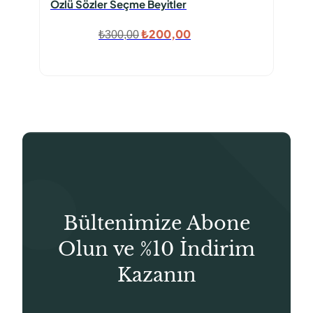
Özlü Sözler Seçme Beyitler
Orijinal
Şu
₺
200,00
₺
300,00
fiyat:
andaki
₺300,00.
fiyat:
₺200,00.
Bültenimize Abone
Olun ve %10 İndirim
Kazanın