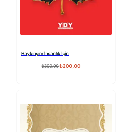
Haykırışım İnsanlık İçin
Orijinal
Şu
₺
200,00
₺
300,00
fiyat:
andaki
₺300,00.
fiyat:
₺200,00.