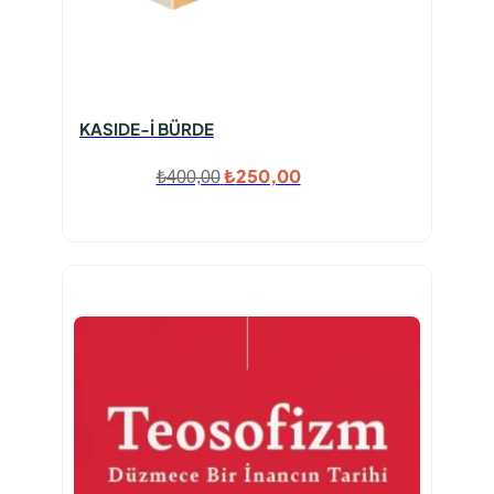
KASIDE-İ BÜRDE
Orijinal
Şu
₺
250,00
₺
400,00
fiyat:
andaki
₺400,00.
fiyat:
₺250,00.