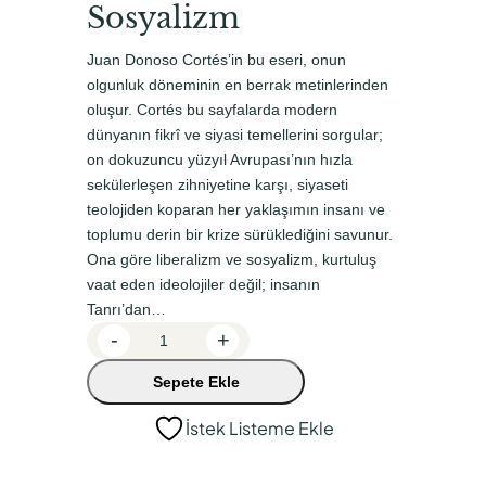
Sosyalizm
n
a
a
k
Juan Donoso Cortés’in bu eseri, onun
l
i
olgunluk döneminin en berrak metinlerinden
oluşur. Cortés bu sayfalarda modern
f
f
dünyanın fikrî ve siyasi temellerini sorgular;
i
i
on dokuzuncu yüzyıl Avrupası’nın hızla
y
y
sekülerleşen zihniyetine karşı, siyaseti
teolojiden koparan her yaklaşımın insanı ve
a
a
toplumu derin bir krize sürüklediğini savunur.
t
t
Ona göre liberalizm ve sosyalizm, kurtuluş
:
:
vaat eden ideolojiler değil; insanın
₺
₺
Tanrı’dan…
İ
-
+
3
2
s
5
6
Sepete Ekle
y
0
2
a
İstek Listeme Ekle
n
,
,
Ç
0
5