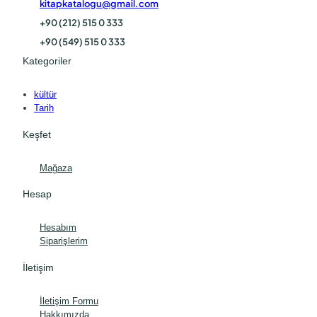
kitapkatalogu@gmail.com
+90 (212) 515 0 333
+90 (549) 515 0 333
Kategoriler
kültür
Tarih
Keşfet
Mağaza
Hesap
Hesabım
Siparişlerim
İletişim
İletişim Formu
Hakkımızda