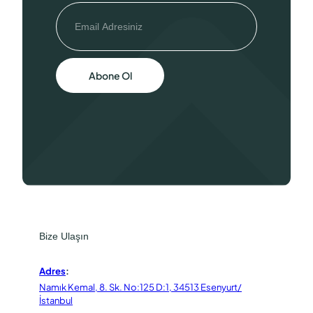
Abone Ol
Bize Ulaşın
Adres
:
Namık Kemal, 8. Sk. No:125 D:1, 34513 Esenyurt/
İstanbul