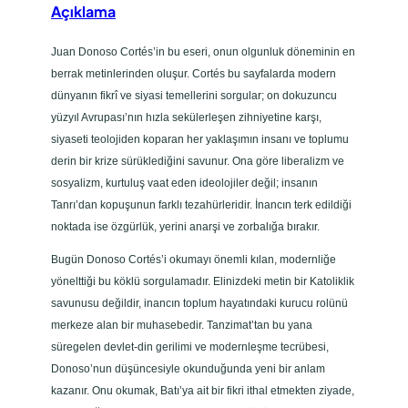
Açıklama
ü
:
Juan Donoso Cortés’in bu eseri, onun olgunluk döneminin en
D
berrak metinlerinden oluşur. Cortés bu sayfalarda modern
i
dünyanın fikrî ve siyasi temellerini sorgular; on dokuzuncu
n
yüzyıl Avrupası’nın hızla sekülerleşen zihniyetine karşı,
,
siyaseti teolojiden koparan her yaklaşımın insanı ve toplumu
L
derin bir krize sürüklediğini savunur. Ona göre liberalizm ve
i
sosyalizm, kurtuluş vaat eden ideolojiler değil; insanın
b
Tanrı’dan kopuşunun farklı tezahürleridir. İnancın terk edildiği
e
noktada ise özgürlük, yerini anarşi ve zorbalığa bırakır.
r
a
Bugün Donoso Cortés’i okumayı önemli kılan, modernliğe
l
yönelttiği bu köklü sorgulamadır. Elinizdeki metin bir Katoliklik
i
savunusu değildir, inancın toplum hayatındaki kurucu rolünü
z
merkeze alan bir muhasebedir. Tanzimat’tan bu yana
m
süregelen devlet-din gerilimi ve modernleşme tecrübesi,
,
Donoso’nun düşüncesiyle okunduğunda yeni bir anlam
S
kazanır. Onu okumak, Batı’ya ait bir fikri ithal etmekten ziyade,
o