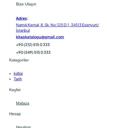
Bize Ulaşın
Adres
:
Namık Kemal, 8. Sk. No:125 D:1, 34513 Esenyurt/
İstanbul
kitapkatalogu@gmail.com
+90 (212) 515 0 333
+90 (549) 515 0 333
Kategoriler
kültür
Tarih
Keşfet
Mağaza
Hesap
Hesabım