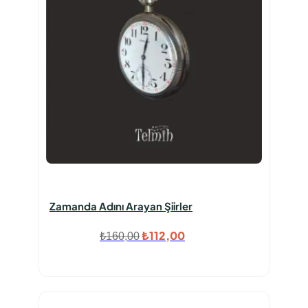
Zamanda Adını Arayan Şiirler
Orijinal
Şu
₺
112,00
₺
160,00
fiyat:
andaki
₺160,00.
fiyat:
₺112,00.