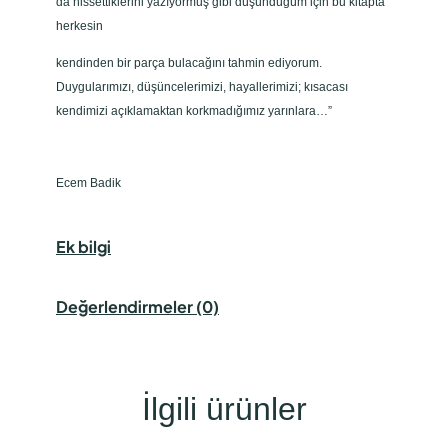
da hissettiklerini yazıyormuş gibi düşündüğüm için bu kitapta
herkesin
kendinden bir parça bulacağını tahmin ediyorum.
Duygularımızı, düşüncelerimizi, hayallerimizi; kısacası
kendimizi açıklamaktan korkmadığımız yarınlara…”
Ecem Badik
Ek bilgi
Değerlendirmeler (0)
İlgili ürünler