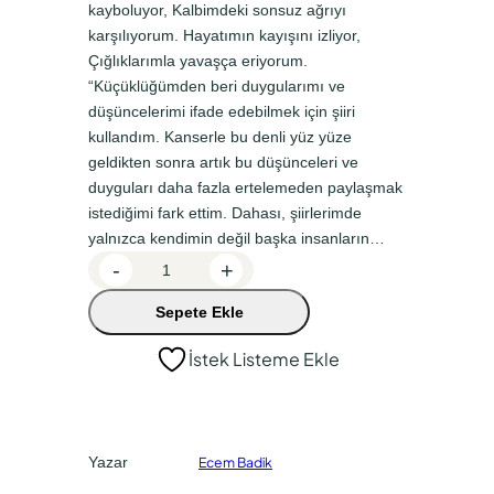
kayboluyor, Kalbimdeki sonsuz ağrıyı
a
k
karşılıyorum. Hayatımın kayışını izliyor,
Çığlıklarımla yavaşça eriyorum.
l
i
“Küçüklüğümden beri duygularımı ve
f
f
düşüncelerimi ifade edebilmek için şiiri
i
i
kullandım. Kanserle bu denli yüz yüze
y
y
geldikten sonra artık bu düşünceleri ve
duyguları daha fazla ertelemeden paylaşmak
a
a
istediğimi fark ettim. Dahası, şiirlerimde
t
t
yalnızca kendimin değil başka insanların…
:
:
K
-
+
a
₺
₺
Sepete Ekle
l
1
9
b
İstek Listeme Ekle
3
7
i
0
,
m
d
,
5
e
0
0
Yazar
Ecem Badik
k