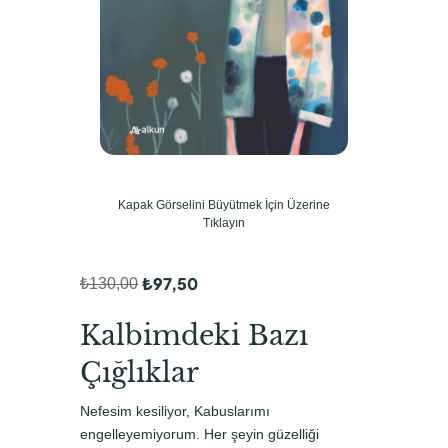
Kapak Görselini Büyütmek İçin Üzerine
Tıklayın
₺
97,50
₺
130,00
O
Ş
r
u
Kalbimdeki Bazı
i
a
Çığlıklar
j
n
Nefesim kesiliyor, Kabuslarımı
i
d
engelleyemiyorum. Her şeyin güzelliği
n
a