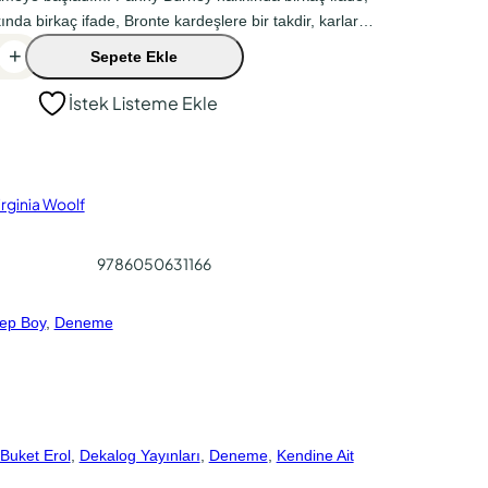
nda birkaç ifade, Bronte kardeşlere bir takdir, karlar…
+
Sepete Ekle
İstek Listeme Ekle
irginia Woolf
9786050631166
ep Boy
, 
Deneme
Buket Erol
, 
Dekalog Yayınları
, 
Deneme
, 
Kendine Ait