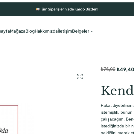
Tüm Siparişlerinizde Kargo Bizden!
sayfa
Mağaza
Blog
Hakkımızda
İletişim
Belgeler
₺
49,4
₺
76,00
O
Ş
r
u
Kend
i
a
j
n
Fakat diyebilirsin
i
d
istemiştik, bunun
n
a
çalışacağım. Ben
istediğinizde bir
a
k
geldiğini merak 