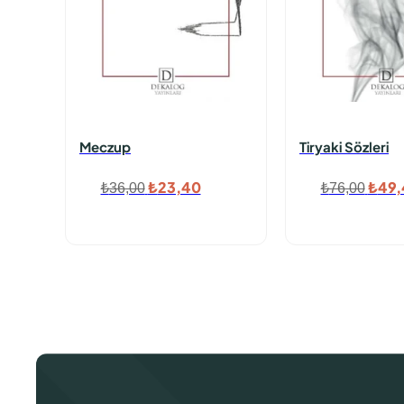
Meczup
Tiryaki Sözleri
Orijinal
Şu
Orijin
₺
23,40
₺
49,
₺
36,00
₺
76,00
fiyat:
andaki
fiyat
₺36,00.
fiyat:
₺76,
₺23,40.