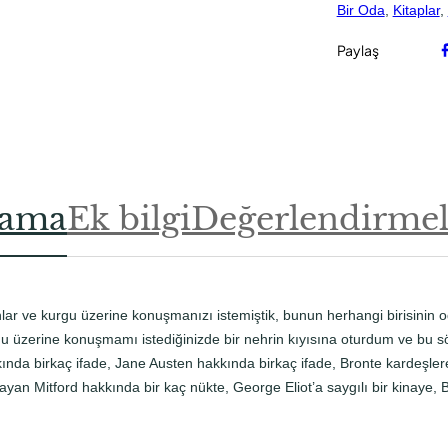
d
Bir Oda
, 
Kitaplar
, 
e
t
Paylaş
lama
Ek bilgi
Değerlendirmele
dınlar ve kurgu üzerine konuşmanızı istemiştik, bunun herhangi birisinin
u üzerine konuşmamı istediğinizde bir nehrin kıyısına oturdum ve bu s
a birkaç ifade, Jane Austen hakkında birkaç ifade, Bronte kardeşlere b
yan Mitford hakkında bir kaç nükte, George Eliot’a saygılı bir kinaye, B