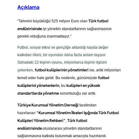
Açıklama
Türk futbol
“Tahmini büyüklüğü 525 milyon Euro olan
endüstrisinde
iyi yönetim standartlarının sağlanmasının
gerekli olduğuna inanmaktayız.”
Futbol, sosyal etkisi ve gençliğe aktardığı kayda değer
katkıdan ötürü, bir oyundan daha fazla anlam taşıyor.
Sahadaki 22 kişinin oyunu, milyonlarca kişinin ilgisini
futbol kulüplerinin yönetimleri
çekerken,
ise, artık milyonları
futbol
temsil eder hale geldi. Bu nedenle, günümüzde
kulüplerini yönetenlerin
kulüpleri en yüksek
, bu
standartlarda yönetme
sorumluluğu var artık.
Türkiye Kurumsal Yönetim Derneği
tarafından
“Kurumsal Yönetim İlkeleri Işığında Türk Futbol
hazırlanan
Kulüpleri Yönetim Rehberi”
Türk futbol
,
endüstrisinde
uluslararası yönetim standartlarının
sağlanmasına katkıda bulunmak amacıyla hazırlandı.