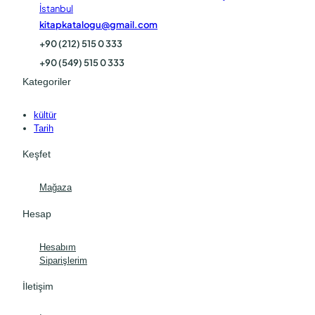
İstanbul
kitapkatalogu@gmail.com
+90 (212) 515 0 333
+90 (549) 515 0 333
Kategoriler
kültür
Tarih
Keşfet
Mağaza
Hesap
Hesabım
Siparişlerim
İletişim