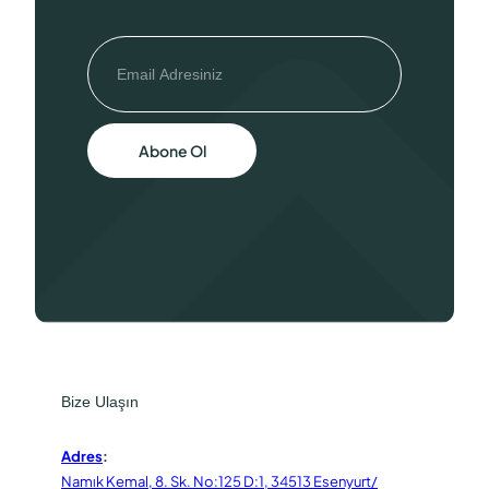
Abone Ol
Bize Ulaşın
Adres
:
Namık Kemal, 8. Sk. No:125 D:1, 34513 Esenyurt/