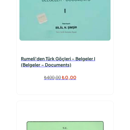
Rumeli’den Türk Göçleri – Belgeler I
(Belgeler – Documents)
Orijinal
Şu
₺
0,00
₺
400,00
fiyat:
andaki
₺400,00.
fiyat:
₺0,00.