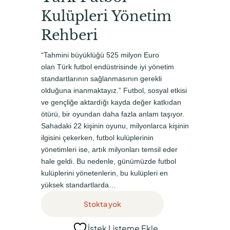
i
d
Kulüpleri Yönetim
n
a
a
k
Rehberi
l
i
“Tahmini büyüklüğü 525 milyon Euro
f
f
olan Türk futbol endüstrisinde iyi yönetim
i
i
standartlarının sağlanmasının gerekli
olduğuna inanmaktayız.” Futbol, sosyal etkisi
y
y
ve gençliğe aktardığı kayda değer katkıdan
a
a
ötürü, bir oyundan daha fazla anlam taşıyor.
t
t
Sahadaki 22 kişinin oyunu, milyonlarca kişinin
ilgisini çekerken, futbol kulüplerinin
:
:
yönetimleri ise, artık milyonları temsil eder
₺
₺
hale geldi. Bu nedenle, günümüzde futbol
1
0
kulüplerini yönetenlerin, bu kulüpleri en
2
,
yüksek standartlarda…
5
0
Stokta yok
,
0
İstek Listeme Ekle