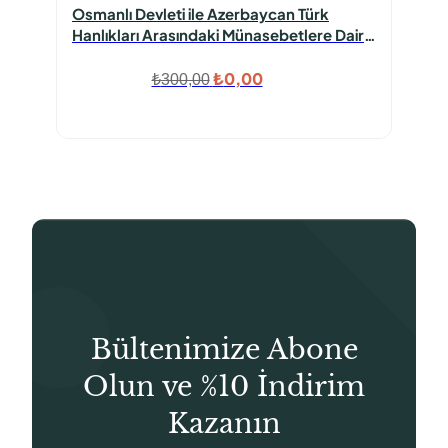
Osmanlı Devleti ile Azerbaycan Türk
Hanlıkları Arasındaki Münasebetlere Dair
Arşiv Belgeleri – I
Orijinal
Şu
₺
0,00
₺
300,00
fiyat:
andaki
₺300,00.
fiyat:
₺0,00.
Bültenimize Abone
Olun ve %10 İndirim
Kazanın