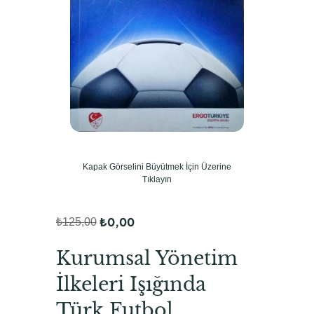
Kapak Görselini Büyütmek İçin Üzerine
Tıklayın
₺
0,00
₺
125,00
O
Ş
r
u
Kurumsal Yönetim
i
a
İlkeleri Işığında
j
n
Türk Futbol