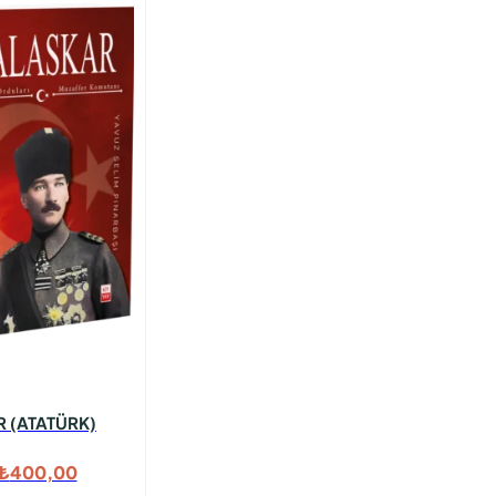
 (ATATÜRK)
Orijinal
Şu
₺
400,00