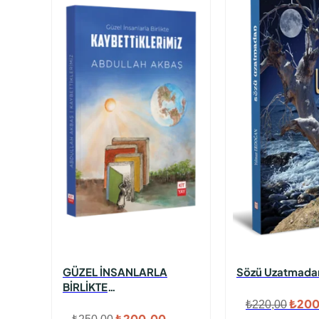
GÜZEL İNSANLARLA
Sözü Uzatmada
BİRLİKTE
KAYBETTİKLERİMİZ
Orijin
₺
200
₺
220,00
Orijinal
Şu
₺
200,00