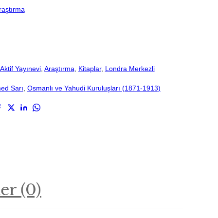
raştırma
Aktif Yayınevi
, 
Araştırma
, 
Kitaplar
, 
Londra Merkezli
d Sarı
, 
Osmanlı ve Yahudi Kuruluşları (1871-1913)
r (0)