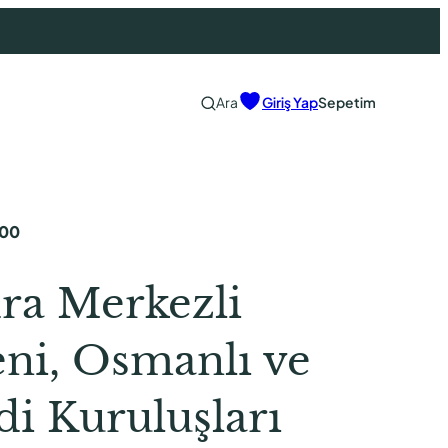
Ara
Giriş Yap
Sepetim
,00
ra Merkezli
ni, Osmanlı ve
i Kuruluşları