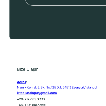
Bize Ulaşın
Adres
:
Namık Kemal, 8. Sk. No:125 D:1, 34513 Esenyurt/İstanbul
kitapkatalogu@gmail.com
+90 (212) 515 0 333
+90 (549) 515 0 333