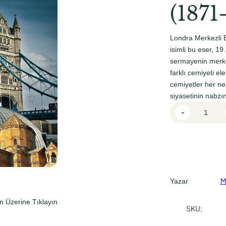
l
i
(1871
f
f
i
i
Londra Merkezli 
y
y
isimli bu eser, 1
sermayenin merke
a
a
farklı cemiyeti el
t
t
cemiyetler her ne 
:
:
siyasetinin nabzı
L
₺
₺
-
o
3
2
n
0
5
d
0
5
r
a
,
,
M
M
Yazar
0
0
e
0
0
n Üzerine Tıklayın
r
SKU:
.
.
k