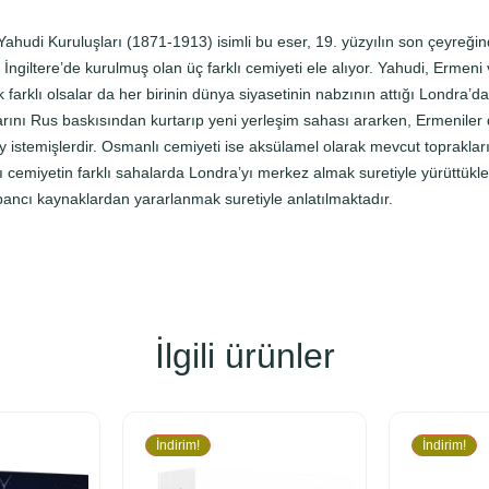
e
Y
ahudi Kuruluşları (1871-1913) isimli bu eser, 19. yüzyılın son çeyreğ
a
iltere’de kurulmuş olan üç farklı cemiyeti ele alıyor. Yahudi, Ermeni 
h
 farklı olsalar da her birinin dünya siyasetinin nabzının attığı Londra
u
şlarını Rus baskısından kurtarıp yeni yerleşim sahası ararken, Ermenile
d
y istemişlerdir. Osmanlı cemiyeti ise aksülamel olarak mevcut toprakla
i
lı cemiyetin farklı sahalarda Londra’yı merkez almak suretiyle yürüttükleri
K
 yabancı kaynaklardan yararlanmak suretiyle anlatılmaktadır.
u
r
u
l
u
İlgili ürünler
ş
l
a
r
İndirim!
İndirim!
ı
(