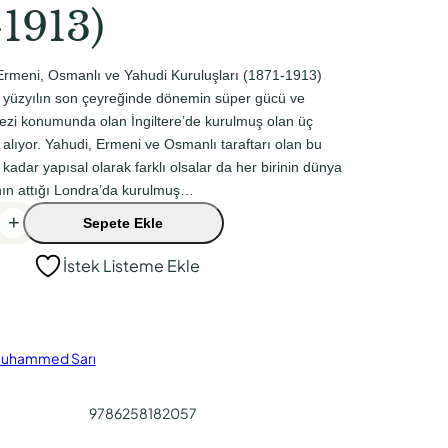
-1913)
Ermeni, Osmanlı ve Yahudi Kuruluşları (1871-1913)
9. yüzyılın son çeyreğinde dönemin süper gücü ve
zi konumunda olan İngiltere’de kurulmuş olan üç
e alıyor. Yahudi, Ermeni ve Osmanlı taraftarı olan bu
kadar yapısal olarak farklı olsalar da her birinin dünya
nın attığı Londra’da kurulmuş…
+
Sepete Ekle
İstek Listeme Ekle
uhammed Sarı
9786258182057