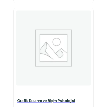
₺150,00.
fiyat:
₺105,00.
Grafik Tasarım ve Biçim Psikolojisi