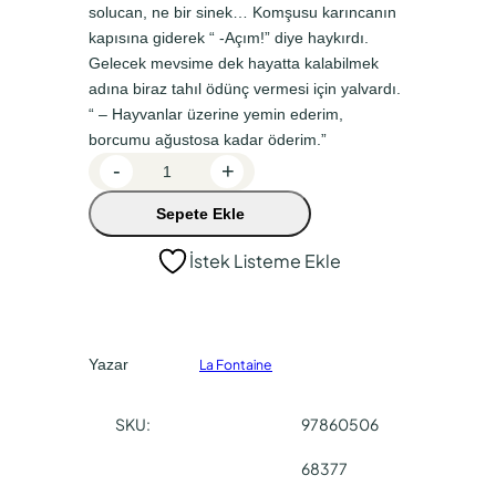
solucan, ne bir sinek… Komşusu karıncanın
n
a
kapısına giderek “ -Açım!” diye haykırdı.
a
k
Gelecek mevsime dek hayatta kalabilmek
l
i
adına biraz tahıl ödünç vermesi için yalvardı.
f
f
“ – Hayvanlar üzerine yemin ederim,
borcumu ağustosa kadar öderim.”
i
i
M
-
+
y
y
a
a
a
Sepete Ekle
s
a
t
t
İstek Listeme Ekle
l
:
:
l
₺
₺
a
3
2
r
Yazar
La Fontaine
a
6
3
d
,
,
SKU:
97860506
e
0
5
t
68377
0
0