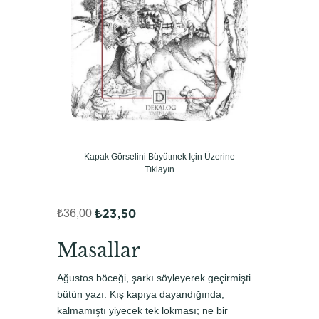
Kapak Görselini Büyütmek İçin Üzerine
Tıklayın
₺
23,50
₺
36,00
O
Ş
r
u
Masallar
i
a
Ağustos böceği, şarkı söyleyerek geçirmişti
j
n
bütün yazı. Kış kapıya dayandığında,
i
d
kalmamıştı yiyecek tek lokması; ne bir