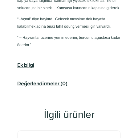
kapıya dayandığında, kalmamıştı yiyecek tek lokması; ne bir
solucan, ne bir sinek… Komşusu karıncanın kapısına giderek
“ -Açım!” diye haykırdı. Gelecek mevsime dek hayatta
kalabilmek adına biraz tahıl ödünç vermesi için yalvardı.
“ – Hayvanlar üzerine yemin ederim, borcumu ağustosa kadar
öderim.”
Ek bilgi
Değerlendirmeler (0)
İlgili ürünler