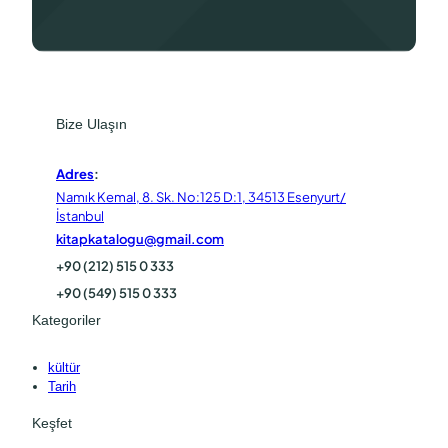
Bize Ulaşın
Adres
:
Namık Kemal, 8. Sk. No:125 D:1, 34513 Esenyurt/
İstanbul
kitapkatalogu@gmail.com
+90 (212) 515 0 333
+90 (549) 515 0 333
Kategoriler
kültür
Tarih
Keşfet