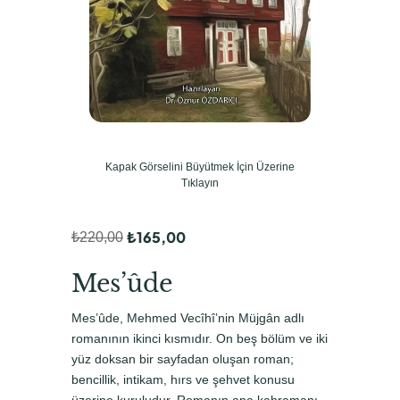
Kapak Görselini Büyütmek İçin Üzerine
Tıklayın
₺
165,00
₺
220,00
O
Ş
r
u
Mes’ûde
i
a
Mes’ûde, Mehmed Vecîhî’nin Müjgân adlı
j
n
romanının ikinci kısmıdır. On beş bölüm ve iki
i
d
yüz doksan bir sayfadan oluşan roman;
bencillik, intikam, hırs ve şehvet konusu
n
a