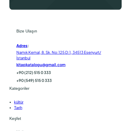
Bize Ulaşın
Adres
:
Namık Kemal, 8. Sk. No:125 D:1, 34513 Esenyurt/
İstanbul
kitapkatalogu@gmail.com
+90 (212) 515 0 333
+90 (549) 515 0 333
Kategoriler
kültür
Tarih
Keşfet