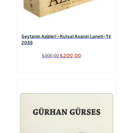
Şeytanın Azizleri –Kutsal Asanın Laneti-Yıl
2055
Orijinal
Şu
₺
200,00
₺
300,00
fiyat:
andaki
₺300,00.
fiyat:
₺200,00.