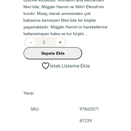
üzerine kuruludur. Romanın ana kahramanı
a
k
Mes’ûde, Müjgân Hanım ve Mihrî Efendi’nin
l
i
kızıdır. Mizaç olarak annesinden çok
f
f
babasına benzeyen Mes’ûde bir köşkte
yaşamaktadır. Müjgân Hanım’ın hareketlerine
i
i
katlanamayan baba ve kız köşkü…
y
y
M
-
+
a
a
e
Sepete Ekle
s
t
t
’
:
:
İstek Listeme Ekle
û
₺
₺
d
2
1
e
a
2
6
Yazar
d
0
5
e
,
,
SKU:
97860571
t
0
0
87239
0
0