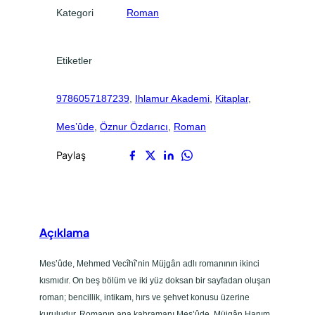
.
.
Kategori
Roman
Etiketler
9786057187239
, 
Ihlamur Akademi
, 
Kitaplar
, 
Mes’ûde
, 
Öznur Özdarıcı
, 
Roman
Paylaş
Açıklama
Mes’ûde, Mehmed Vecîhî’nin Müjgân adlı romanının ikinci
kısmıdır. On beş bölüm ve iki yüz doksan bir sayfadan oluşan
roman; bencillik, intikam, hırs ve şehvet konusu üzerine
kuruludur. Romanın ana kahramanı Mes’ûde, Müjgân Hanım