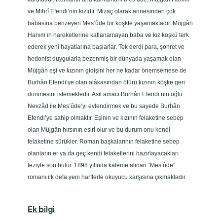
ve Mihrî Efendi’nin kızıdır. Mizaç olarak annesinden çok
babasına benzeyen Mes’ûde bir köşkte yaşamaktadır. Müjgân
Hanım’ın hareketlerine katlanamayan baba ve kız köşkü terk
ederek yeni hayatlarına başlarlar. Tek derdi para, şöhret ve
hedonist duygularla bezenmiş bir dünyada yaşamak olan
Müjgân eşi ve kızının gidişini her ne kadar önemsemese de
Burhân Efendi’ye olan alâkasından ötürü kızının köşke geri
dönmesini istemektedir. Asıl amacı Burhân Efendi’nin oğlu
Nevzâd ile Mes’ûde’yi evlendirmek ve bu sayede Burhân
Efendi’ye sahip olmaktır. Eşinin ve kızının felaketine sebep
olan Müjgân hırsının esiri olur ve bu durum onu kendi
felaketine sürükler. Roman başkalarının felaketine sebep
olanların er ya da geç kendi felaketlerini hazırlayacakları
teziyle son bulur. 1898 yılında kaleme alınan “Mes’ûde“
romanı ilk defa yeni harflerle okuyucu karşısına çıkmaktadır.
Ek bilgi