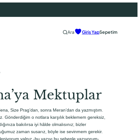
Ara
Giriş Yap
Sepetim
0
na’ya Mektuplar
ilena, Size Prag’dan, sonra Meran’dan da yazmıştım.
. Gönderdiğim o notlara karşılık beklemem gereksiz,
ğınıza bakılırsa iyi hâlde olmalısınız; bizler
lduğumuz zaman susarız, böyle ise sevinmem gerekir.
leniyorum yalnız -bu yazıyı bu sebeple yazıyorum-