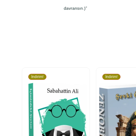
davransın.)”
İndirim!
İndirim!