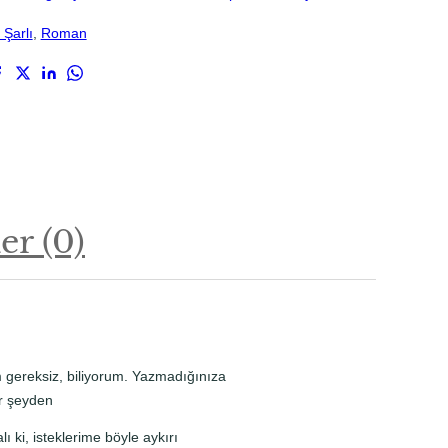
Şarlı
, 
Roman
r (0)
gereksiz, biliyorum. Yazmadığınıza
ir şeyden
 ki, isteklerime böyle aykırı