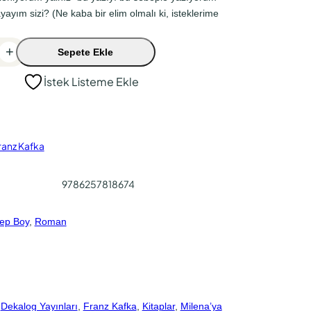
ayım sizi? (Ne kaba bir elim olmalı ki, isteklerime
+
Sepete Ekle
İstek Listeme Ekle
ranz Kafka
9786257818674
ep Boy
, 
Roman
 
Dekalog Yayınları
, 
Franz Kafka
, 
Kitaplar
, 
Milena’ya