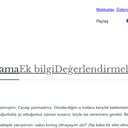
a
r
Mektuplar
, 
Özlem 
a
d
Paylaş
e
t
lama
Ek bilgi
Değerlendirmele
azmıştım. Cevap yazmadınız. Gönderdiğim o notlara karşılık beklemem 
r çoğunlukla iyi olduğumuz zaman susarız, böyle ise sevinmem gerekir. B
ebeple yazıyorum- sakın kırmış olmayayım sizi? (Ne kaba bir elim olmalı