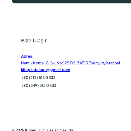
Bize Ulaşın
Adres
:
Namık Kemal, 8. Sk. No:125 D:1, 34513 Esenyurt/İstanbul
kitapkatalogu@gmail.com
+90 (212) 515 0 333
+90 (549) 515 0 333
© 2026 Kityay. Tüm Hakları Saklıdır.