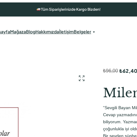
Tüm Siparişlerinizde Kargo Bizden!
sayfa
Mağaza
Blog
Hakkımızda
İletişim
Belgeler
₺
62,4
₺
96,00
O
Ş
r
u
Mile
i
a
j
n
“Sevgili Bayan M
i
d
Cevap yazmadınız
n
a
biliyorum. Yazmadı
çoğunlukla iyi o
a
k
Bir şeyden şüphe