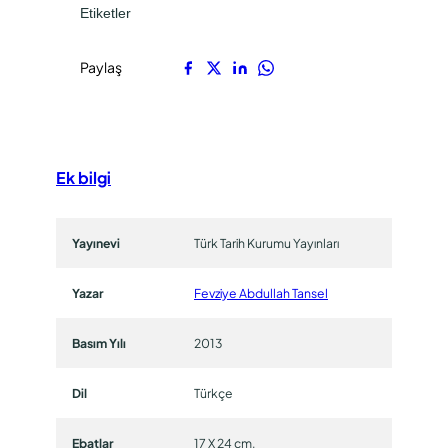
i
Etiketler
.
M
e
Paylaş
k
t
u
p
Ek bilgi
l
a
r
Yayınevi
Türk Tarih Kurumu Yayınları
ı
C
Yazar
Fevziye Abdullah Tansel
i
l
Basım Yılı
2013
t
3
–
Dil
Türkçe
M
i
Ebatlar
17 X 24 cm.