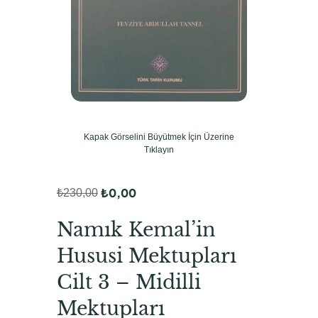
Kapak Görselini Büyütmek İçin Üzerine
Tıklayın
₺
0,00
₺
230,00
O
Ş
r
u
Namık Kemal’in
i
a
Hususi Mektupları
j
n
Cilt 3 – Midilli
i
d
Mektupları
n
a