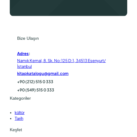
Bize Ulaşın
Adres
:
Namık Kemal, 8. Sk. No:125 D:1, 34513 Esenyurt/
İstanbul
kitapkatalogu@gmail.com
+90 (212) 515 0 333
+90 (549) 515 0 333
Kategoriler
kültür
Tarih
Keşfet