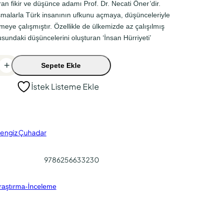
ran fikir ve düşünce adamı Prof. Dr. Necati Öner’dir.
şmalarla Türk insanının ufkunu açmaya, düşünceleriyle
meye çalışmıştır. Özellikle de ülkemizde az çalışılmış
usundaki düşüncelerini oluşturan ‘İnsan Hürriyeti’
+
Sepete Ekle
İstek Listeme Ekle
engiz Çuhadar
9786256633230
raştırma-İnceleme