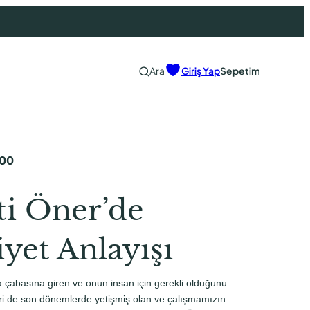
Ara
Giriş Yap
Sepetim
,00
ti Öner’de
yet Anlayışı
a çabasına giren ve onun insan için gerekli olduğunu
ri de son dönemlerde yetişmiş olan ve çalışmamızın