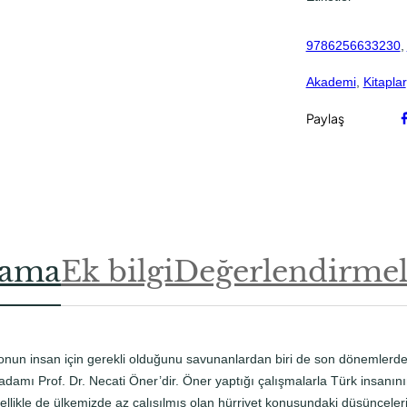
ü
r
9786256633230
, 
r
i
Akademi
, 
Kitaplar
y
e
Paylaş
t
A
n
l
a
y
lama
Ek bilgi
Değerlendirmele
ı
ş
ı
a
d
 onun insan için gerekli olduğunu savunanlardan biri de son dönemlerde
e
 adamı Prof. Dr. Necati Öner’dir. Öner yaptığı çalışmalarla Türk insanı
t
llikle de ülkemizde az çalışılmış olan hürriyet konusundaki düşüncelerini