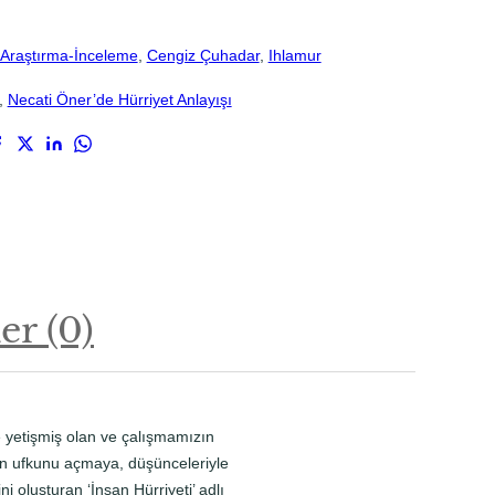
Araştırma-İnceleme
, 
Cengiz Çuhadar
, 
Ihlamur
, 
Necati Öner’de Hürriyet Anlayışı
r (0)
 yetişmiş olan ve çalışmamızın
nın ufkunu açmaya, düşünceleriyle
 oluşturan ‘İnsan Hürriyeti’ adlı