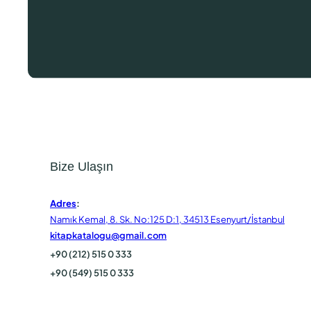
Bize Ulaşın
Adres
:
Namık Kemal, 8. Sk. No:125 D:1, 34513 Esenyurt/İstanbul
kitapkatalogu@gmail.com
+90 (212) 515 0 333
+90 (549) 515 0 333