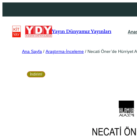
Ana
Yayın Dünyamız Yayınları
Ana Sayfa
/
Araştırma-İnceleme
/ Necati Öner’de Hürriyet A
İndirim!