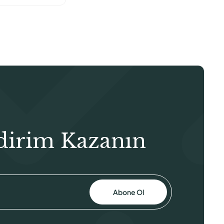
₺28,00.
dirim Kazanın
Abone Ol