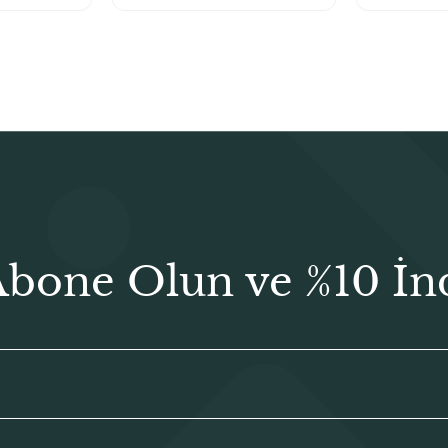
₺119,00.
₺112,00.
Abone Olun ve %10 İn