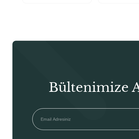
₺105,00.
Bültenimize 