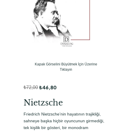
Kapak Görselini Büyütmek İçin Üzerine
Tıklayın
₺
46,80
₺
72,00
O
Ş
r
u
Nietzsche
i
a
Friedrich Nietzsche’nin hayatının trajikliği,
j
n
sahneye başka hiçbir oyuncunun girmediği,
i
d
tek kişilik bir gösteri, bir monodram