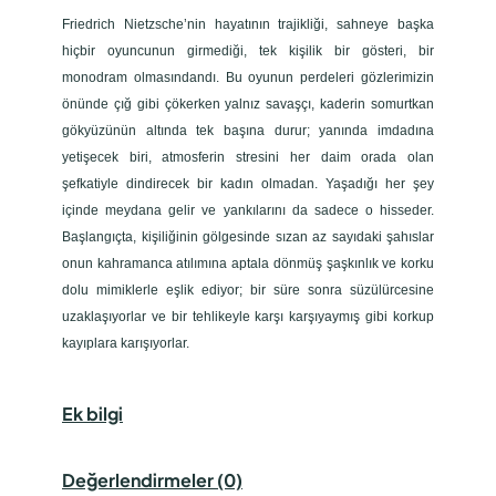
Friedrich Nietzsche’nin hayatının trajikliği, sahneye başka
hiçbir oyuncunun girmediği, tek kişilik bir gösteri, bir
monodram olmasındandı. Bu oyunun perdeleri gözlerimizin
önünde çığ gibi çökerken yalnız savaşçı, kaderin somurtkan
gökyüzünün altında tek başına durur; yanında imdadına
yetişecek biri, atmosferin stresini her daim orada olan
şefkatiyle dindirecek bir kadın olmadan. Yaşadığı her şey
içinde meydana gelir ve yankılarını da sadece o hisseder.
Başlangıçta, kişiliğinin gölgesinde sızan az sayıdaki şahıslar
onun kahramanca atılımına aptala dönmüş şaşkınlık ve korku
dolu mimiklerle eşlik ediyor; bir süre sonra süzülürcesine
uzaklaşıyorlar ve bir tehlikeyle karşı karşıyaymış gibi korkup
kayıplara karışıyorlar.
Ek bilgi
Değerlendirmeler (0)