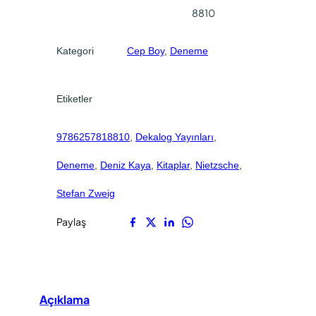
e
.
.
8810
t
Kategori
Cep Boy
, 
Deneme
Etiketler
9786257818810
, 
Dekalog Yayınları
, 
Deneme
, 
Deniz Kaya
, 
Kitaplar
, 
Nietzsche
, 
Stefan Zweig
Paylaş
Açıklama