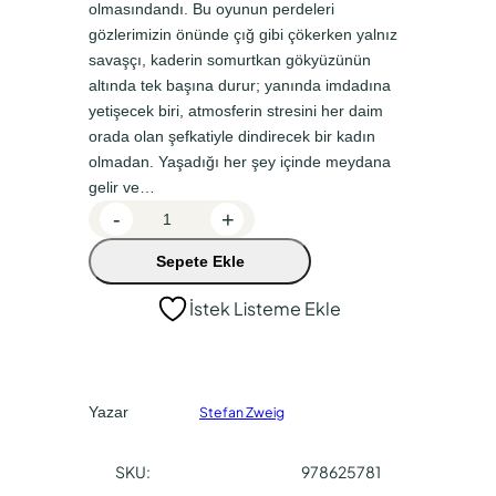
olmasındandı. Bu oyunun perdeleri
n
a
gözlerimizin önünde çığ gibi çökerken yalnız
a
k
savaşçı, kaderin somurtkan gökyüzünün
l
i
altında tek başına durur; yanında imdadına
f
f
yetişecek biri, atmosferin stresini her daim
orada olan şefkatiyle dindirecek bir kadın
i
i
olmadan. Yaşadığı her şey içinde meydana
y
y
gelir ve…
a
a
N
-
+
i
t
t
Sepete Ekle
e
:
:
t
İstek Listeme Ekle
₺
₺
z
7
4
s
c
2
6
h
,
,
Yazar
Stefan Zweig
e
0
8
a
SKU:
978625781
0
0
d