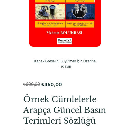
Kapak Görselini Büyütmek İçin Üzerine
Tıklayın
₺
450,00
₺
600,00
O
Ş
r
u
Örnek Cümlelerle
i
a
Arapça Güncel Basın
j
n
Terimleri Sözlüğü
i
d