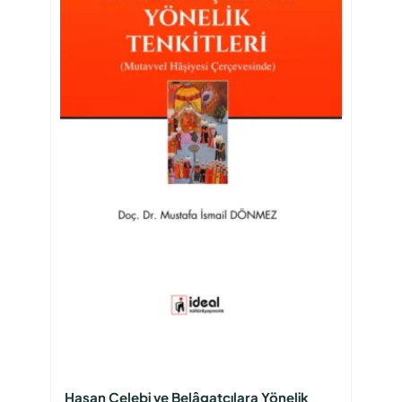
Hasan Çelebi ve Belâgatçılara Yönelik