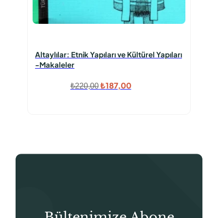
Altaylılar: Etnik Yapıları ve Kültürel Yapıları
-Makaleler
Orijinal
Şu
₺
187,00
₺
220,00
fiyat:
andaki
₺220,00.
fiyat:
₺187,00.
Bültenimize Abone