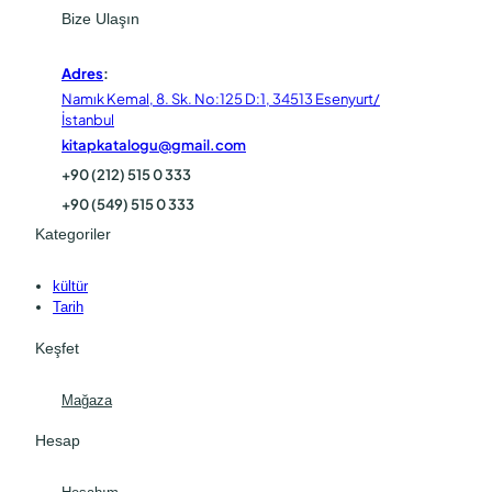
Bize Ulaşın
Adres
:
Namık Kemal, 8. Sk. No:125 D:1, 34513 Esenyurt/
İstanbul
kitapkatalogu@gmail.com
+90 (212) 515 0 333
+90 (549) 515 0 333
Kategoriler
kültür
Tarih
Keşfet
Mağaza
Hesap