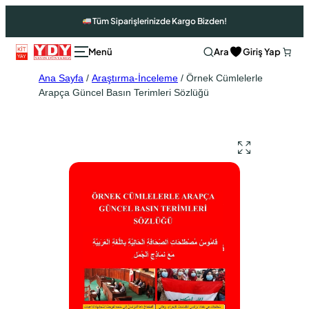
Tüm Siparişlerinizde Kargo Bizden!
Ara
Giriş Yap
Ana Sayfa
/
Araştırma-İnceleme
/ Örnek Cümlelerle
Arapça Güncel Basın Terimleri Sözlüğü