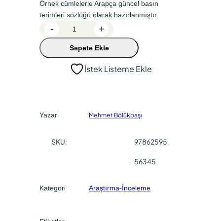
n
a
Örnek cümlelerle Arapça güncel basın
terimleri sözlüğü olarak hazırlanmıştır.
a
k
Ö
-
+
l
i
r
f
f
Sepete Ekle
n
i
i
e
İstek Listeme Ekle
k
y
y
C
a
a
ü
t
t
m
Yazar
Mehmet Bölükbaşı
:
:
l
e
₺
₺
SKU:
97862595
l
6
4
e
56345
0
5
r
0
0
l
Kategori
Araştırma-İnceleme
e
,
,
A
0
0
r