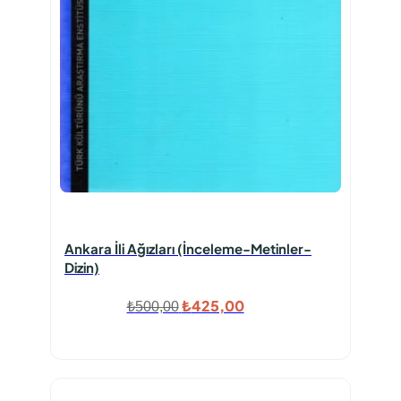
Ankara İli Ağızları (İnceleme-Metinler-
Dizin)
Orijinal
Şu
₺
425,00
₺
500,00
fiyat:
andaki
₺500,00.
fiyat:
₺425,00.