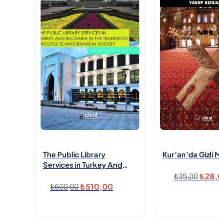
The Public Library
Kur’an’da Gizli 
Services in Turkey And
Bulgaria in The
Orijin
₺
28,
₺
35,00
Transition Process To
Orijinal
Şu
₺
510,00
₺
600,00
fiyat
Information Society
fiyat:
andaki
₺35,
₺600,00.
fiyat: