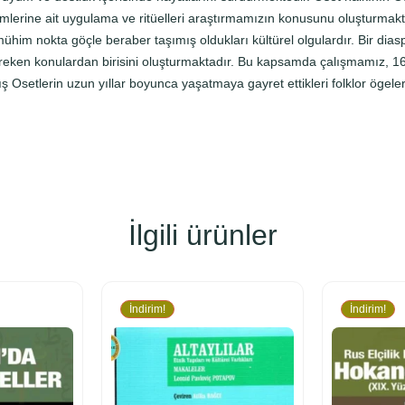
o
emlerine ait uygulama ve ritüelleri araştırmamızın konusunu oluşturmakt
l
ühim nokta göçle beraber taşımış oldukları kültürel olgulardır. Bir dias
k
gereken konulardan birisini oluşturmaktadır. Bu kapsamda çalışmamız, 1
l
setlerin uzun yıllar boyunca yaşatmaya gayret ettikleri folklor ögelerini
o
r
(
Y
o
z
g
İlgili ürünler
a
t
Ö
r
İndirim!
İndirim!
n
e
ğ
i