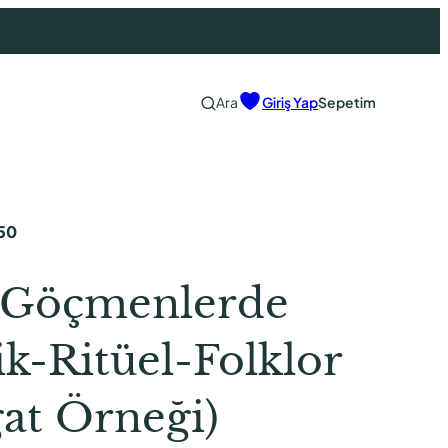
Ara
Giriş Yap
Sepetim
50
 Göçmenlerde
k-Ritüel-Folklor
at Örneği)