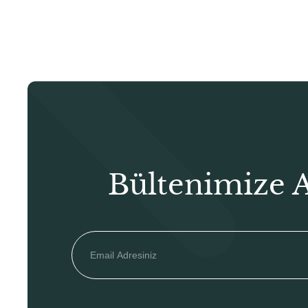
₺510,00.
Bültenimize 