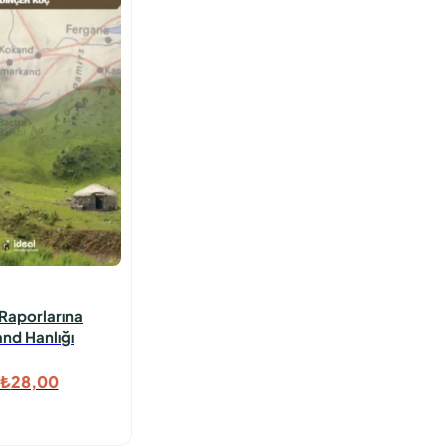
k Raporlarına
nd Hanlığı
Orijinal
Şu
₺
28,00
fiyat:
andaki
₺35,00.
fiyat: