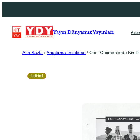
Ana
Yayın Dünyamız Yayınları
Ana Sayfa
/
Araştırma-İnceleme
/ Oset Göçmenlerde Kimlik-
İndirim!