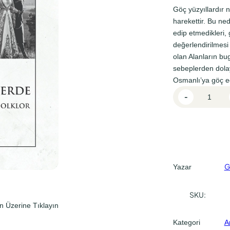
l
i
Göç yüzyıllardır 
f
f
harekettir. Bu ne
edip etmedikleri,
i
i
değerlendirilmesi
y
y
olan Alanların bu
a
a
sebeplerden dolayı
t
t
Osmanlı’ya göç e
O
:
:
-
s
₺
₺
e
4
3
t
G
5
3
ö
0
7
ç
G
Yazar
,
,
m
0
5
e
SKU:
n
0
0
n Üzerine Tıklayın
l
.
.
Kategori
A
e