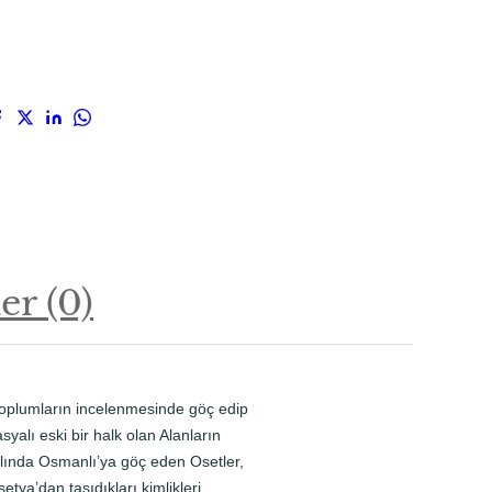
r (0)
 toplumların incelenmesinde göç edip
yalı eski bir halk olan Alanların
yılında Osmanlı’ya göç eden Osetler,
tya’dan taşıdıkları kimlikleri,