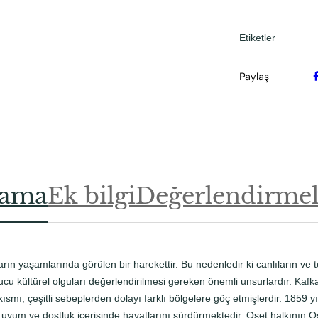
r
d
Etiketler
e
K
Paylaş
i
m
l
i
k
-
R
lama
Ek bilgi
Değerlendirmele
i
t
ü
e
arın yaşamlarında görülen bir harekettir. Bu nedenledir ki canlıların ve
l
cu kültürel olguları değerlendirilmesi gereken önemli unsurlardır. Kafkas
-
smı, çeşitli sebeplerden dolayı farklı bölgelere göç etmişlerdir. 1859 
F
uyum ve dostluk içerisinde hayatlarını sürdürmektedir. Oset halkının Ose