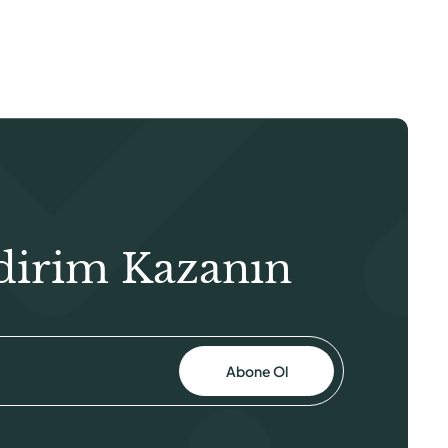
₺28,00.
dirim Kazanın
Abone Ol