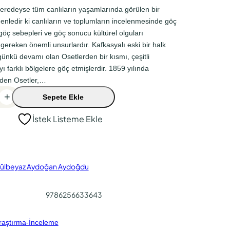
neredeyse tüm canlıların yaşamlarında görülen bir
denledir ki canlıların ve toplumların incelenmesinde göç
 göç sebepleri ve göç sonucu kültürel olguları
 gereken önemli unsurlardır. Kafkasyalı eski bir halk
günkü devamı olan Osetlerden bir kısmı, çeşitli
 farklı bölgelere göç etmişlerdir. 1859 yılında
den Osetler,…
+
Sepete Ekle
İstek Listeme Ekle
ülbeyaz Aydoğan Aydoğdu
9786256633643
raştırma-İnceleme