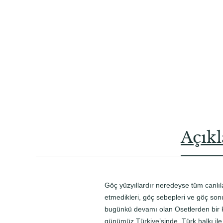
Açık
Göç yüzyıllardır neredeyse tüm canlıl
etmedikleri, göç sebepleri ve göç sonu
bugünkü devamı olan Osetlerden bir kı
günümüz Türkiye’sinde, Türk halkı ile 