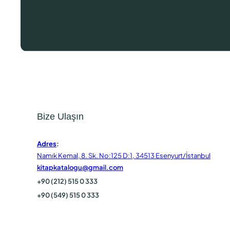
Bize Ulaşın
Adres
:
Namık Kemal, 8. Sk. No:125 D:1, 34513 Esenyurt/İstanbul
kitapkatalogu@gmail.com
+90 (212) 515 0 333
+90 (549) 515 0 333