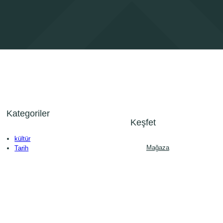
Kategoriler
Keşfet
kültür
Mağaza
Tarih