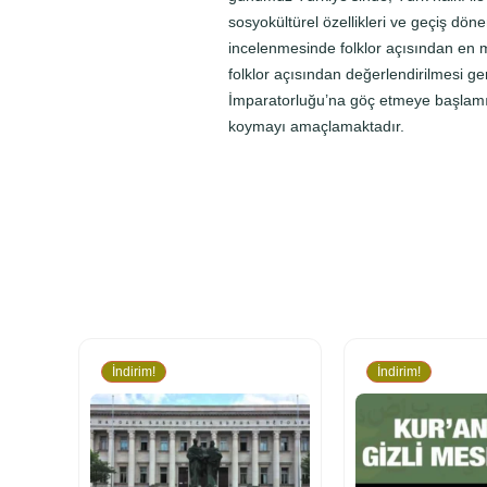
sosyokültürel özellikleri ve geçiş dön
incelenmesinde folklor açısından en m
folklor açısından değerlendirilmesi 
İmparatorluğu’na göç etmeye başlamış O
koymayı amaçlamaktadır.
İndirim!
İndirim!