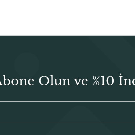
₺187,00.
Abone Olun ve %10 İn