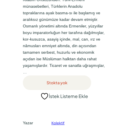
münasebetleri, Türklerin Anadolu
a
k
topraklarına ayak basma-sı ile başlamış ve
l
i
aralıksız günümüze kadar devam etmiştir.
f
f
Osmanlı yönetimi altında Ermeniler, yüzyıllar
boyu imparatorluğun her tarafına dağılmışlar,
i
i
kor-kusuzca, asayiş içinde, mal, can, ırz ve
y
y
nâmusları emniyet altında, din açısından
a
a
tamamen serbest, huzurlu ve ekonomik
t
t
açıdan ise Müslüman halktan daha rahat
yaşamışlardır. Ticaret ve sanatla uğraşmışlar,
:
:
…
₺
₺
Stokta yok
2
0
.
,
İstek Listeme Ekle
5
0
0
0
0
.
Yazar
Kolektif
,