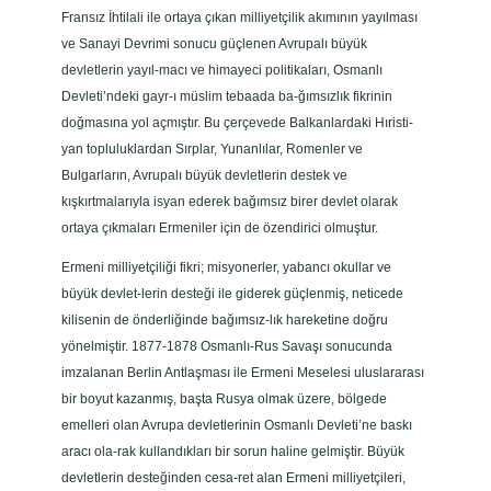
Fransız İhtilali ile ortaya çıkan milliyetçilik akımının yayılması
ve Sanayi Devrimi sonucu güçlenen Avrupalı büyük
devletlerin yayıl-macı ve himayeci politikaları, Osmanlı
Devleti’ndeki gayr-ı müslim tebaada ba-ğımsızlık fikrinin
doğmasına yol açmıştır. Bu çerçevede Balkanlardaki Hıristi-
yan topluluklardan Sırplar, Yunanlılar, Romenler ve
Bulgarların, Avrupalı büyük devletlerin destek ve
kışkırtmalarıyla isyan ederek bağımsız birer devlet olarak
ortaya çıkmaları Ermeniler için de özendirici olmuştur.
Ermeni milliyetçiliği fikri; misyonerler, yabancı okullar ve
büyük devlet-lerin desteği ile giderek güçlenmiş, neticede
kilisenin de önderliğinde bağımsız-lık hareketine doğru
yönelmiştir. 1877-1878 Osmanlı-Rus Savaşı sonucunda
imzalanan Berlin Antlaşması ile Ermeni Meselesi uluslararası
bir boyut kazanmış, başta Rusya olmak üzere, bölgede
emelleri olan Avrupa devletlerinin Osmanlı Devleti’ne baskı
aracı ola-rak kullandıkları bir sorun haline gelmiştir. Büyük
devletlerin desteğinden cesa-ret alan Ermeni milliyetçileri,