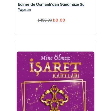
Edirne’de Osmanlı’dan Günümüze Su
Yapıları
Orijinal
Şu
₺
0,00
₺
450,00
fiyat:
andaki
₺450,00.
fiyat:
₺0,00.