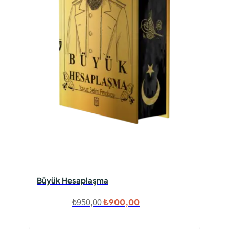
Büyük Hesaplaşma
Orijinal
Şu
₺
900,00
₺
950,00
fiyat:
andaki
₺950,00.
fiyat: