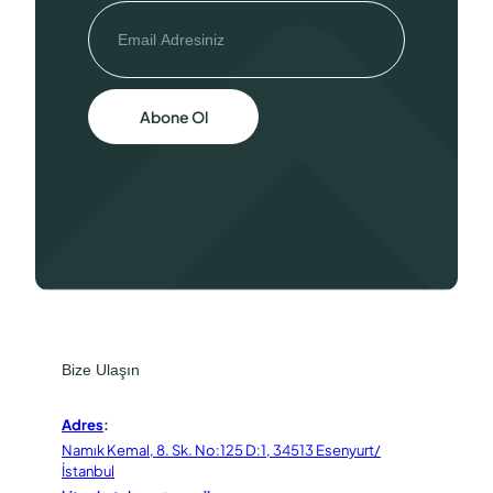
Abone Ol
Bize Ulaşın
Adres
:
Namık Kemal, 8. Sk. No:125 D:1, 34513 Esenyurt/
İstanbul