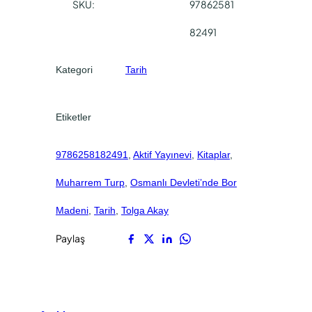
0
0
SKU:
97862581
l
.
.
e
82491
t
i
Kategori
Tarih
’
n
d
Etiketler
e
B
9786258182491
, 
Aktif Yayınevi
, 
Kitaplar
, 
o
r
Muharrem Turp
, 
Osmanlı Devleti’nde Bor
M
a
Madeni
, 
Tarih
, 
Tolga Akay
d
Paylaş
e
n
i
a
d