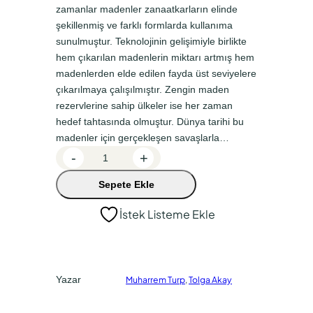
n
a
zamanlar madenler zanaatkarların elinde
a
k
şekillenmiş ve farklı formlarda kullanıma
sunulmuştur. Teknolojinin gelişimiyle birlikte
l
i
hem çıkarılan madenlerin miktarı artmış hem
f
f
madenlerden elde edilen fayda üst seviyelere
i
i
çıkarılmaya çalışılmıştır. Zengin maden
y
y
rezervlerine sahip ülkeler ise her zaman
hedef tahtasında olmuştur. Dünya tarihi bu
a
a
madenler için gerçekleşen savaşlarla…
t
t
O
-
+
:
:
s
Sepete Ekle
m
₺
₺
a
2
2
İstek Listeme Ekle
n
5
1
l
0
2
ı
D
,
,
Yazar
Muharrem Turp
,
Tolga Akay
e
0
5
v