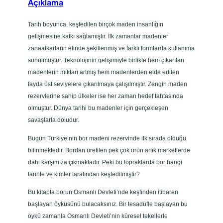
Açıklama
e
t
Tarih boyunca, keşfedilen birçok maden insanlığın
gelişmesine katkı sağlamıştır. İlk zamanlar madenler
zanaatkarların elinde şekillenmiş ve farklı formlarda kullanıma
sunulmuştur. Teknolojinin gelişimiyle birlikte hem çıkarılan
madenlerin miktarı artmış hem madenlerden elde edilen
fayda üst seviyelere çıkarılmaya çalışılmıştır. Zengin maden
rezervlerine sahip ülkeler ise her zaman hedef tahtasında
olmuştur. Dünya tarihi bu madenler için gerçekleşen
savaşlarla doludur.
Bugün Türkiye’nin bor madeni rezervinde ilk sırada olduğu
bilinmektedir. Bordan üretilen pek çok ürün artık marketlerde
dahi karşımıza çıkmaktadır. Peki bu topraklarda bor hangi
tarihte ve kimler tarafından keşfedilmiştir?
Bu kitapta borun Osmanlı Devleti’nde keşfinden itibaren
başlayan öyküsünü bulacaksınız. Bir tesadüfle başlayan bu
öykü zamanla Osmanlı Devleti’nin küresel tekellerle