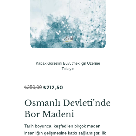
Kapak Görselini Büyütmek İçin Üzerine
Tıklayın
₺
212,50
₺
250,00
O
Ş
r
u
Osmanlı Devleti’nde
i
a
Bor Madeni
j
n
Tarih boyunca, keşfedilen birçok maden
i
d
insanlığın gelişmesine katkı sağlamıştır. İlk