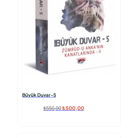
Büyük Duvar-5
Orijinal
Şu
₺
500,00
₺
550,00
fiyat:
andaki
₺550,00.
fiyat:
₺500,00.